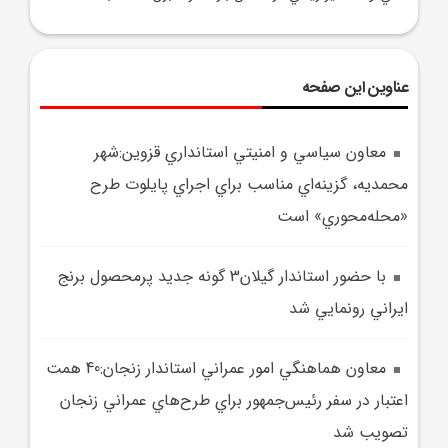
عناوین این صفحه
معاون سياسي و امنيتي استانداري قزوين:شهر
محمديه، گزينه‌اي مناسب براي اجراي پايلوت طرح
«محله‌محوري» است
با حضور استاندار گيلان3 گونه جديد پرمحصول برنج
ايراني رونمايي شد
معاون هماهنگي امور عمراني استاندار زنجان:40 همت
اعتبار در سفر رئيس‌جمهور براي طرح‌هاي عمراني زنجان
تصويب شد