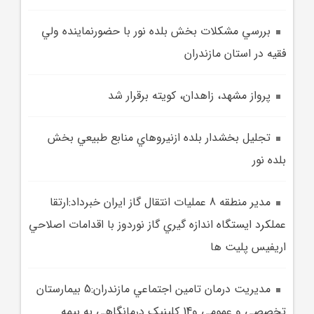
بررسي مشکلات بخش بلده نور با حضورنماينده ولي
فقيه در استان مازندران
پرواز مشهد، زاهدان، کويته برقرار شد
تجليل بخشدار بلده ازنيرو‌هاي منابع طبيعي بخش
بلده نور
مدير منطقه 8 عمليات انتقال گاز ايران خبرداد:ارتقا
عملكرد ايستگاه اندازه گيري گاز نوردوز با اقدامات اصلاحي
اريفيس پليت ها
مديريت درمان تامين اجتماعي مازندران:5 بيمارستان
تخصصي و عمومي و14 کلينيک درمانگاهي به بيمه