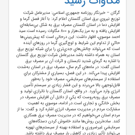
مگاوات رسيد
گرگان – خبرنگار روزنامه جمهوري اسلامي: مديرعامل شرکت
توزيع نيروي برق استان گلستان اعلام کرد: با آغاز فصل گرما و
افزايش دما در استان گلستان مصرف برق به شکل بي‌سابقه‌اي
افزايش يافته و به مرز يک‌هزار و 800 مگاوات رسيده است.سيد
احمد موسوي، اظهار داشت: اين درحالي است که پيش‌بيني‌ها
حاکي از تداوم اين شرايط و اوج‌گيري گرما در روزهاي آينده
است که مي‌تواند چالش‌هاي جدي‌تري را براي شبکه توزيع برق
استان به همراه داشته باشد.مديرعامل شرکت توزيع برق گلستان
با اشاره به گرماي شديد تابستان و اثرات آن بر مصرف برق
استان گفت: در ماه‌هاي گرم سال، مصرف برق در استان به‌شدت
افزايش پيدا مي‌کند. در اين فصل، بسياري از مشترکان براي
استفاده از سيستم‌هاي سرمايشي، مصرف خود را به‌طور
قابل‌توجهي بالا مي‌برند و اين فشار زيادي بر سيستم تأمين
انرژي وارد مي‌آورد. در واقع، استان گلستان با ناترازي توليد و
مصرف برق روبه‌روست که يکي از دلايل آن افزايش مصرف در
بخش خانگي و تجاري است.در ادامه، موسوي به اهميت
مشارکت مردم در مديريت مصرف انرژي اشاره کرد و گفت: ما از
مردم استان مي‌خواهيم که در مديريت مصرف برق همکاري
کنند. ساده‌ترين روش‌ها مانند خاموش کردن دستگاه‌هاي
سرمايشي غيرضروري و استفاده بهينه از سيستم‌هاي تهويه
مي‌تواند تأثير زيادي در کاهش بار مصرف برق داشته باشد.