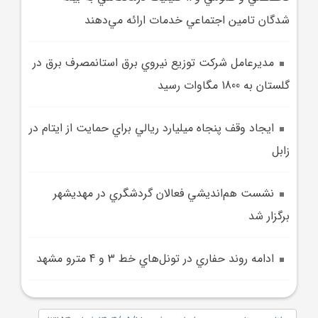
شدگان تامين اجتماعي خدمات ارائه مي‌دهند
مديرعامل شرکت توزيع نيروي برق استانمصرف برق در
گلستان به 1800 مگاوات رسيد
ايجاد وقف پنجاه ميليارد ريالي براي حمايت از ايتام در
زابل
نشست هم‌انديشي فعالان گردشگري در مهديشهر
برگزار شد
ادامه روند حفاري در تونل‌هاي خط 3 و 4 مترو مشهد