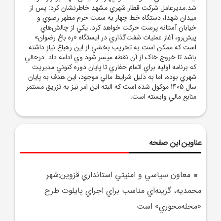
شد.مديرعامل شرکت قطار شهري مشهد خاطرنشان کرد: پس از
ميدان شهدا، دستگاه خط چهار به سمت حرم مطهر رضوي و
خيابان آستانه پرست حرکت خواهد کرد. يکي از چالش‌هاي
پيش‌رو، آغاز عمليات شفت‌گذاري در ايستگاه «ره باغ رضوان»
است که ممکن است به تخريب بخشي از اين رهباغ نياز داشته
باشد تا خروج خاک از آن نقطه ميسر شود.وي ادامه داد: درحالي
که برنامه اوليه براي اتمام حفاري تا پايان دوره کنوني مديريت
شهري بوده، اما به دليل شرايط مالي موجود، اين هدف به پايان
سال 1405 موکول شده است که البته اين امر نيز به تزريق مستمر
منابع مالي وابسته است.
عناوین این صفحه
معاون سياسي و امنيتي استانداري قزوين:شهر
محمديه، گزينه‌اي مناسب براي اجراي پايلوت طرح
«محله‌محوري» است