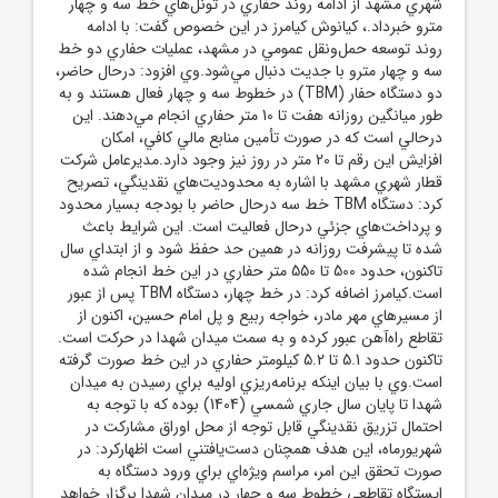
شهري مشهد از ادامه روند حفاري در تونل‌هاي خط سه و چهار
مترو خبرداد.، کيانوش کيامرز در اين خصوص گفت: با ادامه
روند توسعه حمل‌ونقل عمومي در مشهد، عمليات حفاري دو خط
سه و چهار مترو با جديت دنبال مي‌شود.وي افزود: درحال حاضر،
دو دستگاه حفار (TBM) در خطوط سه و چهار فعال هستند و به
طور ميانگين روزانه هفت تا 10 متر حفاري انجام مي‌دهند. اين
درحالي است که در صورت تأمين منابع مالي کافي، امکان
افزايش اين رقم تا 20 متر در روز نيز وجود دارد.مديرعامل شرکت
قطار شهري مشهد با اشاره به محدوديت‌هاي نقدينگي، تصريح
کرد: دستگاه TBM خط سه درحال حاضر با بودجه بسيار محدود
و پرداخت‌هاي جزئي درحال فعاليت است. اين شرايط باعث
شده تا پيشرفت روزانه در همين حد حفظ شود و از ابتداي سال
تاکنون، حدود 500 تا 550 متر حفاري در اين خط انجام شده
است.کيامرز اضافه کرد: در خط چهار، دستگاه TBM پس از عبور
از مسيرهاي مهر مادر، خواجه ربيع و پل امام حسين، اکنون از
تقاطع راه‌آهن عبور کرده و به سمت ميدان شهدا در حرکت است.
تاکنون حدود 5.1 تا 5.2 کيلومتر حفاري در اين خط صورت گرفته
است.وي با بيان اينکه برنامه‌ريزي اوليه براي رسيدن به ميدان
شهدا تا پايان سال جاري شمسي (1404) بوده که با توجه به
احتمال تزريق نقدينگي قابل توجه از محل اوراق مشارکت در
شهريورماه، اين هدف همچنان دست‌يافتني است اظهارکرد: در
صورت تحقق اين امر، مراسم ويژه‌اي براي ورود دستگاه به
ايستگاه تقاطعي خطوط سه و چهار در ميدان شهدا برگزار خواهد