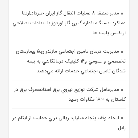
مدير منطقه 8 عمليات انتقال گاز ايران خبرداد:ارتقا
عملكرد ايستگاه اندازه گيري گاز نوردوز با اقدامات اصلاحي
اريفيس پليت ها
مديريت درمان تامين اجتماعي مازندران:5 بيمارستان
تخصصي و عمومي و14 کلينيک درمانگاهي به بيمه
شدگان تامين اجتماعي خدمات ارائه مي‌دهند
مديرعامل شرکت توزيع نيروي برق استانمصرف برق در
گلستان به 1800 مگاوات رسيد
ايجاد وقف پنجاه ميليارد ريالي براي حمايت از ايتام در
زابل