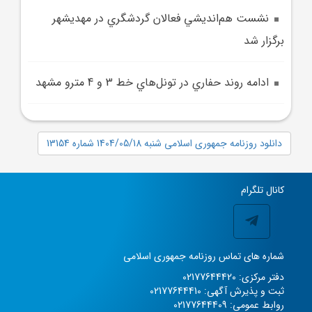
نشست هم‌انديشي فعالان گردشگري در مهديشهر
برگزار شد
ادامه روند حفاري در تونل‌هاي خط 3 و 4 مترو مشهد
دانلود روزنامه جمهوری اسلامی شنبه 1404/05/18 شماره 13154
کانال تلگرام
شماره های تماس روزنامه جمهوری اسلامی
دفتر مرکزی: 02177644420
ثبت و پذیرش آگهی: 02177644410
روابط عمومی: 02177644409