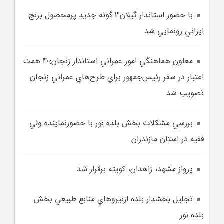
با حضور استاندار گيلان3 گونه جديد پرمحصول برنج
ايراني رونمايي شد
معاون هماهنگي امور عمراني استاندار زنجان:40 همت
اعتبار در سفر رئيس‌جمهور براي طرح‌هاي عمراني زنجان
تصويب شد
بررسي مشکلات بخش بلده نور با حضورنماينده ولي
فقيه در استان مازندران
پرواز مشهد، زاهدان، کويته برقرار شد
تجليل بخشدار بلده ازنيرو‌هاي منابع طبيعي بخش
بلده نور