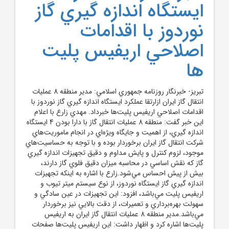
ايستگاه اندازه گيري گاز
نوردوز با اقدامات
اصلاحي اريفيس پليت
ها
تبريز- خبرنگار روزنامه جمهوري اسلامي: مدير منطقه 8 عمليات
انتقال گاز ايران ازارتقا عملكرد ايستگاه اندازه گيري گاز نوردوز با
اقدامات اصلاحي اريفيس پليت‌ها خبرداد. مهدي زارع با اعلام
اين خبر گفت: منطقه 8 عمليات انتقال گاز با دارا بودن 4 ايستگاه
اندازه گيري، از اهميت و جايگاه ويژه‌اي در انجام ماموريت‌هاي
شركت انتقال گاز ايران برخوردار بوده و با توجه به حساسيت‌هاي
موجود، لزوم كنترل و پايش مداوم و دقيق تجهيزات اندازه گيري
گاز كه نقش اساسي در محاسبه ميزان دقيق فلوي گاز دارند،
بيش از پيش احساس مي‌شود.زارع با اشاره به اينكه تجهيزات
اندازه گيري گاز ايستگاه نوردوز، از نوع سيستم ميتر تيوب و
اريفيس پليت مي‌باشد، افزود: اين تجهيزات در عين سادگي و
سهولت بهره‌برداري و تعميرات، از دقت بالايي نيز برخوردار
مي‌باشد.مدير منطقه 8 عمليات انتقال گاز ايران به اريفيس
پليت‌ها اشاره كرد و اظهار داشت: اين اريفيس پليت‌ها صفحات