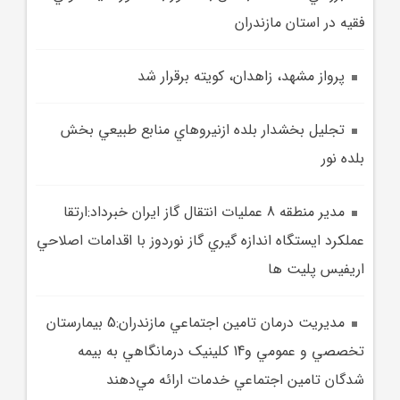
فقيه در استان مازندران
پرواز مشهد، زاهدان، کويته برقرار شد
تجليل بخشدار بلده ازنيرو‌هاي منابع طبيعي بخش
بلده نور
مدير منطقه 8 عمليات انتقال گاز ايران خبرداد:ارتقا
عملكرد ايستگاه اندازه گيري گاز نوردوز با اقدامات اصلاحي
اريفيس پليت ها
مديريت درمان تامين اجتماعي مازندران:5 بيمارستان
تخصصي و عمومي و14 کلينيک درمانگاهي به بيمه
شدگان تامين اجتماعي خدمات ارائه مي‌دهند