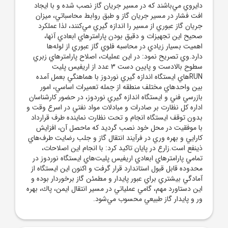
دايروي مي‌باشند كه در مسير جريان گاز نصب شده و با ايجاد
افت فشار در مسير جريان گاز و طبق روابط محاسباتي، ميزان
جريان گاز عبوري از مسير را اندازه گيري مي‌كنند، لذا عملكرد
صحيح اين تجهيزات و دقيق بودن پارامترهاي ابعادي آنها،
اهميت بسيار زيادي در محاسبه فلوي گاز عبوري از لوله‌ها
دارد.وي تصريح نمود: در اين عمليات، اصلاح پارامترهاي زبري
سطوح بالادست و پايين دست 3 عدد از اريفيس پليت
RUN‌هاي ايستگاه اندازه گيري نوردوز با هماهنگي بعمل آمده
بين واحدهاي مختلف منطقه از جمله تعميرات اساسي، امور
بازرسي فني و ايستگاه اندازه گيري نوردوز، در حضور كارشناسان
اداره كل نظارت بر صادرات و مبادلات مواد نفتي در اسرع وقت و
بدون توقف ايستگاه انجام و تحت نظارت نماينده طرف قرارداد
با موفقيت در محل خود نصب گرديد كه ماحصل آن، افزايش
كارايي و بهره وري در فرآيند انتقال گاز و جلب رضايت طرف‌هاي
ذينفع است.زارع در پايان تاكيد كرد: با انجام اين اصلاحات،
تمامي پارامترهاي ابعادي اريفيس پليت‌هاي ايستگاه نوردوز در
محدوده قابل قبول استاندارد قرار گرفت و اكنون اين ايستگاه از
آمادگي بيشتري براي عبور پايدار و مطمئن گاز برخوردار بوده و
اين دستاورد مهم، گامي عملياتي در مسير انتقال ايمن، پاك، بهره
ور و پايدار گاز طبيعي محسوب مي‌شود.