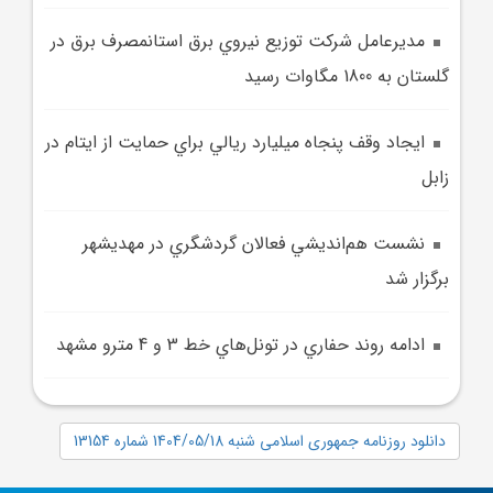
مديرعامل شرکت توزيع نيروي برق استانمصرف برق در
گلستان به 1800 مگاوات رسيد
ايجاد وقف پنجاه ميليارد ريالي براي حمايت از ايتام در
زابل
نشست هم‌انديشي فعالان گردشگري در مهديشهر
برگزار شد
ادامه روند حفاري در تونل‌هاي خط 3 و 4 مترو مشهد
دانلود روزنامه جمهوری اسلامی شنبه 1404/05/18 شماره 13154