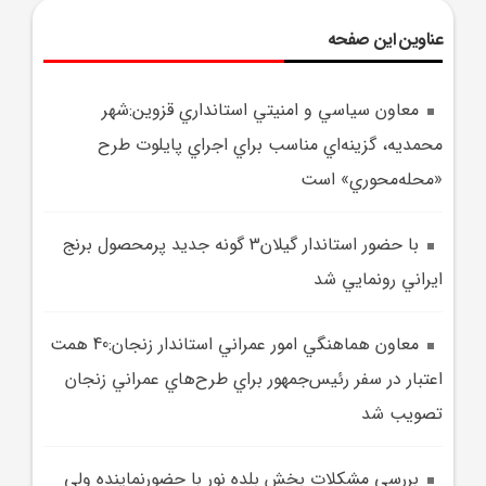
عناوین این صفحه
معاون سياسي و امنيتي استانداري قزوين:شهر
محمديه، گزينه‌اي مناسب براي اجراي پايلوت طرح
«محله‌محوري» است
با حضور استاندار گيلان3 گونه جديد پرمحصول برنج
ايراني رونمايي شد
معاون هماهنگي امور عمراني استاندار زنجان:40 همت
اعتبار در سفر رئيس‌جمهور براي طرح‌هاي عمراني زنجان
تصويب شد
بررسي مشکلات بخش بلده نور با حضورنماينده ولي