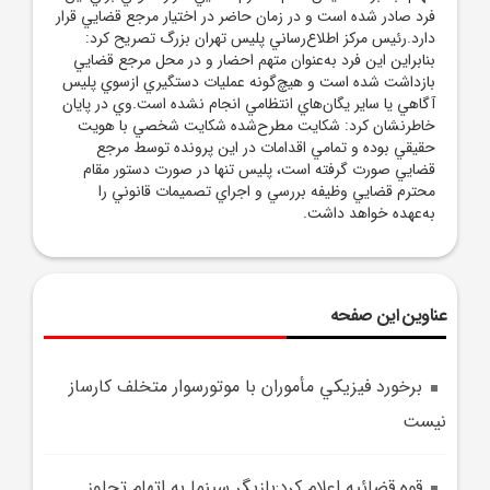
فرد صادر شده است و در زمان حاضر در اختيار مرجع قضايي قرار
دارد.رئيس مرکز اطلاع‌رساني پليس تهران بزرگ تصريح کرد:
بنابراين اين فرد به‌عنوان متهم احضار و در محل مرجع قضايي
بازداشت شده است و هيچ‌گونه عمليات دستگيري ازسوي پليس
آگاهي يا ساير يگان‌هاي انتظامي انجام نشده است.وي در پايان
خاطرنشان کرد: شکايت مطرح‌شده شکايت شخصي با هويت
حقيقي بوده و تمامي اقدامات در اين پرونده توسط مرجع
قضايي صورت گرفته است، پليس تنها در صورت دستور مقام
محترم قضايي وظيفه بررسي و اجراي تصميمات قانوني را
به‌عهده خواهد داشت.
عناوین این صفحه
برخورد فيزيکي مأموران با موتورسوار متخلف کارساز
نيست
قوه قضائيه اعلام کرد:بازيگر سينما به اتهام تجاوز