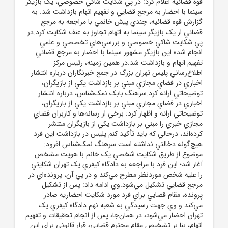
قوه قضائيه اعلام کرد: در پي شکايت شاکي خصوصي، يک بازيگر
سينما با احضار به مرجع قضايي و تفهيم اتهام بازداشت شد. به
گزارش قوه قضائيه، چندي پيش خانمي با مراجعه به مرجع
قضائي از يک بازيگر سينما به اتهام تجاوز به عنف شکايت کرد.در
پي شکايت شاکي خصوصي و بررسي‌هاي تخصصي و علمي
انجام شده اين بازيگر مشهور سينما با احضار به مرجع قضائي
تفهيم اتهام و بازداشت شد.در همين زمينه، رئيس مرکز
اطلاع‌رساني پليس تهران بزرگ در جمع خبرنگاران درباره انتشار
اخباري در فضاي مجازي مبني بر بازداشت يکي از بازيگران،
توضيحاتي ارائه کرد.سرهنگ بابک نمک‌شناس، درباره انتشار
اخباري در فضاي مجازي مبني بر بازداشت يکي از بازيگران،
توضيحاتي ارائه و اظهار کرد: برخي از رسانه‌ها و کاربران فضاي
مجازي خبري را مبني بر بازداشت يکي از بازيگران منتشر
کرده‌اند، درحالي که بايد تأکيد کنم پليس در بازداشت اين فرد
هيچ‌گونه دخالتي نداشته است.سرهنگ نمک‌شناس افزود:
موضوع از طريق شکايت شخصي يک خانم با هويت مشخص
آغاز شد؛ اين فرد با مراجعه به دادگاه کيفري يک تهران شکايتي
را عليه شخص موردنظر مطرح مي‌کند و در پي آن، پرونده‌اي در
مرجع قضايي تشکيل مي‌شود.وي ادامه داد: پس از تشکيل
پرونده، مقام قضايي براي فرد مورد شکايت احضاريه صادر
مي‌کند و وي جهت رسيدگي به شعبه نهم دادگاه کيفري يک
تهران احضار مي‌شود، در همان‌جا، پس از انجام تحقيقات و تفهيم
اتهام، بنا بر تشخيص مقام محترم قضايي، قرار قانوني براي اين