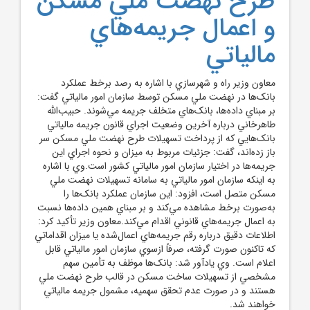
طرح نهضت ملي مسکن
و اعمال جريمه‌هاي
مالياتي
معاون وزير راه و شهرسازي با اشاره به رصد برخط عملکرد
بانک‌ها در نهضت ملي مسکن توسط سازمان امور مالياتي گفت:
بر مبناي داده‌ها، بانک‌هاي متخلف جريمه مي‌شوند. حبيب‌الله
طاهرخاني درباره آخرين وضعيت اجراي قانون جريمه مالياتي
بانک‌هايي که از پرداخت تسهيلات طرح نهضت ملي مسکن سر
باز زده‌اند، گفت: جزئيات مربوط به ميزان و نحوه اجراي اين
جريمه‌ها در اختيار سازمان امور مالياتي کشور است.وي با اشاره
به اينکه سازمان امور مالياتي به سامانه تسهيلات نهضت ملي
مسکن متصل است، افزود: اين سازمان عملکرد بانک‌ها را
به‌صورت برخط مشاهده مي‌کند و بر مبناي همين داده‌ها نسبت
به اعمال جريمه‌هاي قانوني اقدام مي‌‌کند.معاون وزير تأکيد کرد:
اطلاعات دقيق درباره رقم جريمه‌هاي اعمال‌شده يا ميزان اقداماتي
که تاکنون صورت گرفته، صرفاً ازسوي سازمان امور مالياتي قابل
اعلام است. وي يادآور شد: بانک‌ها موظف به تأمين سهم
مشخصي از تسهيلات ساخت مسکن در قالب طرح نهضت ملي
هستند و در صورت عدم تحقق سهميه، مشمول جريمه مالياتي
خواهند شد.