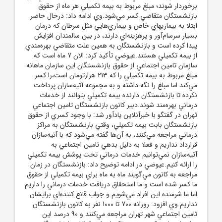
برخوردار شوند؛ مبلغ مربوط به بيمه تکميلي هر ماه از حقوق
بازنشستگان متقاضي کسر مي‌شود.وي ادامه داد: درحال حاضر
ابتلا به بيماريهاي خاص و بيماري‌هايي مثل سرطان که درمان
بسيار سرسام‌آور و پرهزينه‌اي دارند، در بين سالمندان افزايش
پيدا کرده است و بازنشستگان به همين علت متقاضي بهره‌مندي
از بيمه تکميلي هستند.عيوضي تأکيد کرد: الان 7 ماه است که
سازمان تامين اجتماعي از حقوق بازنشستگان اين سازمان ماهانه
مبلغ مربوط به بيمه تکميلي را که 213 هزارتومان است،را کسر
مي‌کند اما مبلغ را نگه داشته و به مجموعه آتيه‌سازان پرداخت
نکرده تا بازنشستگان دارنده بيمه تکميلي بتوانند از خدمات
درماني بهره‌مند شوند.دبير کانون بازنشستگان تامين اجتماعي
تهران در گفتگو با خبرآنلاين يادآور ‌شد: با وجود کسري از حقوق
بازنشستگان بابت بيمه تکميلي، وقتي بارنشستگان به مراکز
درماني مراجعه مي‌کنند، به آن‌ها گفته مي‌شود که با آتيه‌سازان
قرارداد نداريم و فعلا به دليل بدهي تامين اجتماعي به
آتيه‌سازان نمي‌توانيم خدمات درماني تحت پوشش بيمه تکميلي
را ارائه کنيم.عيوضي در ادامه توضيح داد: بازنشستگان در زمان
مراجعه به کانون مي‌گويند ماه به ماه براي بيمه تکميلي از حقوق
ما کسر شده است و ما استحقاق دريافت خدمات درماني را داريم
اما ما شرمنده اين افراد مي‌شويم و جواب قانع کننده‌اي برايشان
نداريم.وي ‌افزود: روزانه 700 تا 1000 نفر به کانون بازنشستگان
تامين اجتماعي شهر تهران مراجعه مي‌کنند و 90 درصد اين