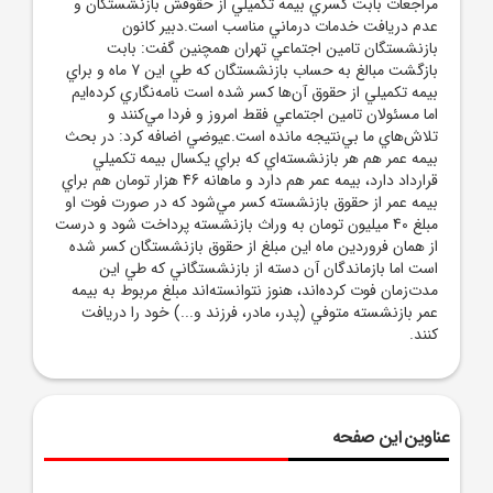
مراجعات بابت کسري بيمه تکميلي از حقوقش بازنشستگان و
عدم دريافت خدمات درماني مناسب است.دبير کانون
بازنشستگان تامين اجتماعي تهران همچنين گفت: بابت
بازگشت مبالغ به حساب بازنشستگان که طي اين 7 ماه و براي
بيمه تکميلي از حقوق آن‌ها کسر شده است نامه‌نگاري کرده‌ايم
اما مسئولان تامين اجتماعي فقط امروز و فردا مي‌کنند و
تلاش‌هاي ما بي‌نتيجه مانده است.عيوضي اضافه کرد: در بحث
بيمه عمر هم هر بازنشسته‌اي که براي يکسال بيمه تکميلي
قرارداد دارد، بيمه عمر هم دارد و ماهانه 46 هزار تومان هم براي
بيمه عمر از حقوق بازنشسته کسر مي‌شود که در صورت فوت او
مبلغ 40 ميليون تومان به وراث بازنشسته پرداخت شود و درست
از همان فروردين ماه اين مبلغ از حقوق بازنشستگان کسر شده
است اما بازماندگان آن دسته از بازنشستگاني که طي اين
مدت‌زمان فوت کرده‌اند، هنوز نتوانسته‌اند مبلغ مربوط به بيمه
عمر بازنشسته متوفي (پدر، مادر، فرزند و...) خود را دريافت
کنند.
عناوین این صفحه