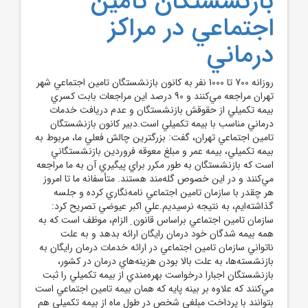
بازنشستگان تأمين
اجتماعي در مراکز
درماني
روزانه 700 تا 1000 نفر به کانون بازنشستگان تامين اجتماعي شهر
تهران مراجعه مي‌کنند و 90 درصد اين مراجعات بابت کسري
بيمه تکميلي از حقوقش بازنشستگان و عدم دريافت خدمات
درماني مناسب با بيمه تکميلي است.دبير کانون بازنشستگان
تامين اجتماعي تهران، گفت: بزرگترين چالش فعلي ما، مربوط به
بيمه تکميلي، بيمه عمر و مبلغ معوقه فروردين بازنشستگاني
است که بازنشستگان به طور مکرر براي پيگيري آن به ما مراجعه
مي‌کنند و در اين خصوص گله‌مند هستند. متأسفانه ما تا امروز
هر چقدر با سازمان تامين اجتماعي نامه‌نگاري کرده و جلسه
گذاشته‌ايم، به نتيجه نرسيديم.علي اکبر عيوضي تصريح ‌کرد:
سازمان تامين اجتماعي براساس قانون ِ الزام، موظف است که به
همه بيمه شدگان خود درمان رايگان ارائه بدهد و به علت
ناتواني سازمان تامين اجتماعي در ارائه خدمات درمان رايگان به
بازنشسته‌ها، به علت بالا بودن هزينه‌هاي درمان در کشور،
بازنشستگان اجبارا درخواست بهره‌مندي از بيمه تکميلي را ثبت
مي‌کنند که علاوه بر بينه پايه که همان بيمه تامين اجتماعي است
بتوانند با پرداخت مبلغي شخص در طول ماه از بيمه تکميلي هم