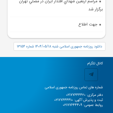
مراسم اربعين شهداي اقتدار ايران در مصلي تهران
برگزار شد
جهت اطلاع
دانلود روزنامه جمهوری اسلامی شنبه 1404/05/18 شماره 13154
کانال تلگرام
شماره های تماس روزنامه جمهوری اسلامی
دفتر مرکزی: 02177644420
ثبت و پذیرش آگهی: 02177644410
روابط عمومی: 02177644409