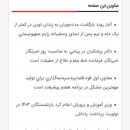
عناوین این صفحه
آغاز روند بازگشت مددجويان به زندان اوين در کمتر از
يک ماه و نيم پس از تجاوز وحشيانه رژيم صهيونيستي
دکتر پزشکيان در پيامي به مناسبت روز خبرنگار:
خبرنگار، فرمانده خط مقدم دفاع از حقيقت است
معاون اول قوه قضاييه:سرمايه‌گذاري براي توليد
مهمترين مشکل در برنامه هفتم پيشرفت است
وزير آموزش و پرورش اعلام کرد بازنشستگان 1403 در
اولويت پرداخت پاداش