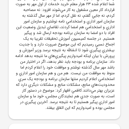
شما اعلام شده 23 هزار معلم خريد خدمات از اول مهر به صورت
قرارداد کار معين مشغول به کار مي‌شوند افزود: نه مصاحبه
کردم، نه جايي گفتم، نه نقل کردم، اما از مهر سال گذشته به
سازمان امور اداري و استخدامي نامه نوشتيم و سازمان امور
اداري و استخدامي هم امضا کردند، تقاضاي تبديل وضعيت اين
افراد با دو امضا به سازمان برنامه بودجه ارسال شد و پيگير
هستيم. در جلسه کميسيون آموزش تحقيقات تقريبا به يک
اجماع نسبي رسيديم که اين موضوع ضرورت دارد و با جديت
بيشتري پيگيري شود تا انشالله به نتيجه برسد.وزير آموزش و
پرورش با بيان اينکه اميدواريم پيگيري‌هاي ما نتيجه بدهد ادامه
داد: سازمان برنامه و بودجه بايد نظر بدهد، اگر در اختيار من
باشد مهر سال گذشته نوشتم و موافقت خود را اعلام کردم اما
منوط به موافقت من نيست. هم من و هم سازمان امور اداري و
استخدامي اعلام کرديم منتها سازمان برنامه و بودجه يک سري
محدوديت‌هاي منابع، مشکلات منابع و مشکلات ديگري دارد که
عزيزان بهتر مي‌دانند.کاظمي اظهار کرد: موضوع در دستور کار
است، به صورت جدي هم نمايندگان مجلس، خود ما و سازمان
امور اداري پيگير هستيم تا به نتيجه برسد. آخرين پيگيري در
مجلس بوده و اميدواريم که اين اتفاق بيفتد.