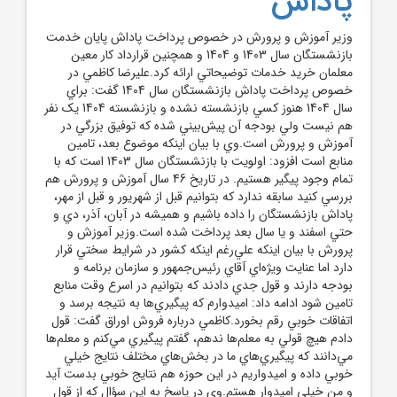
پاداش
وزير آموزش و پرورش در خصوص پرداخت پاداش پايان خدمت
بازنشستگان سال 1403 و 1404 و همچنين قرارداد کار معين
معلمان خريد خدمات توضيحاتي ارائه کرد.عليرضا کاظمي در
خصوص پرداخت پاداش بازنشستگان سال 1404 گفت: براي
سال 1404 هنوز کسي بازنشسته نشده و بازنشسته 1404 يک نفر
هم نيست ولي بودجه آن پيش‌بيني شده که توفيق بزرگي در
آموزش و پرورش است.وي با بيان اينکه موضوع بعد، تامين
منابع است افزود: اولويت با بازنشستگان سال 1403 است که با
تمام وجود پيگير هستيم. در تاريخ 46 سال آموزش و پرورش هم
بررسي کنيد سابقه ندارد که بتوانيم قبل از شهريور و قبل از مهر،
پاداش بازنشستگان را داده باشيم و هميشه در آبان، آذر، دي و
حتي اسفند و يا سال بعد پرداخت شده است.وزير آموزش و
پرورش با بيان اينکه علي‌رغم اينکه کشور در شرايط سختي قرار
دارد اما عنايت ويژه‌اي آقاي رئيس‌جمهور و سازمان برنامه و
بودجه دارند و قول جدي دادند که بتوانيم در اسرع وقت منابع
تامين شود ادامه داد: اميدوارم که پيگيري‌ها به نتيجه برسد و
اتفاقات خوبي رقم بخورد.کاظمي درباره فروش اوراق گفت: قول
دادم هيچ قولي به معلم‌ها ندهم، گفتم پيگيري مي‌کنم و معلم‌ها
مي‌دانند که پيگيري‌هاي ما در بخش‌هاي مختلف نتايج خيلي
خوبي داده و اميدواريم در اين حوزه هم نتايج خوبي بدست آيد
و من خيلي اميدوار هستم.وي در پاسخ به اين سؤال که از قول