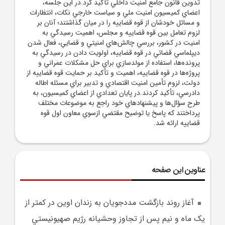
تدوين قانون جامع امنيت داخلي تأکيد کرد.در اين جلسه،
اعضاي کميسيون امنيت ملي و سياست خارجي نکات، انتظارات
و مسائل خودشان از قوه قضاييه را در ميان گذاشتند؛ آنان بر
لزوم تعامل بين قوه قضاييه و مجلس، اهميت رسيدگي به
امنيت در کشور، بررسي چالش‌هاي امنيتي و قضايي، فعال شدن
ديپلماسي قضائي در قوه قضاييه، اولويت دادن در رسيدگي به
پرونده‌ها، استفاده از مولدسازي براي حل مشکلات عمراني و
پروژه‌ها در قوه قضاييه، اهميت و تأکيد بر حمايت قوه قضاييه از
دولت، لزوم تأمين امنيت اقتصادي و تدبير براي مسئله اطاله
دادرسي، تأکيد کردند.در پايان تعدادي از اعضاي کميسيون، به
طرح سؤال‌ها و پيشنهادهاي خود راجع به موضوعات مختلف
پرداختند که پاسخ يا توضيح مقتضي ازسوي معاون اول قوه
قضاييه ارائه شد.
عناوین این صفحه
آغاز روند بازگشت مددجويان به زندان اوين در کمتر از
يک ماه و نيم پس از تجاوز وحشيانه رژيم صهيونيستي