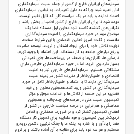
سرمايه‌هاي ايرانيان خارج از کشور از جمله امنيت سرمايه‌گذاري
آنان تعبيه شود چرا که به دليل تغييرات، به قوانين سرمايه‌گذاري
اعتماد ندارند و بايد در يک سياست کلي که قابل تغيير نيست،
ديده شود تا براي ايرانيان خارج از کشور اطمينان بخش باشد و
نگراني‌هاي گذشته کاسته شود.معاون اول دستگاه قضا يک
موضوع مهم در حوزه سرمايه‌گذاري را امنيت سرمايه‌گذاري
دانست و گفت: امروز فعالين اقتصادي با اين شرايط سخت،
نهايت تلاش خود را براي ايجاد اشتغال و ثروت، توسعه صادرات
و رفع نيازهاي جامعه به کار بسته‌اند. اين اهتمام با وجود تورم،
نارسايي‌ها، ناترازي‌ها و ضعف در زيرساخت‌ها، جاي قدرداني
بسيار دارد.وي افزود: اما در حوزه سرمايه‌گذاري خارجي داراي
مشکلاتي هستيم. سرمايه‌گذارهاي خارجي نياز به امنيت
اقتصادي و اطمينان‌خاطر از مقررات کشور در زمينه امنيت
سرمايه‌گذاري دارند تا با اعتماد و اطمينان‌خاطر کامل در حوزه
سرمايه‌گذاري در کشور ورود کنند.همچنين معاون اول قوه
قضاييه در اين جلسه از تلاش‌ها و اقدامات موفق و مؤثر
کميسيون امنيت ملي در عرصه‌هاي چندجانبه و همچنين
هماهنگي و هم‌افزايي در عرصه سياست خارجي در کشور از
اعضاي کميسيون تشکر کرد و بر ضرورت همفکري و تعامل
نزديک‌تر بين کميسيون و قوه قضاييه براي تسهيل کار دستگاه
قضا را يادآور و با اشاره به اينکه ما با جنگ ترکيبي دشمن روبه‌رو
هستيم و هر سه قوه بايد براي مقابله با آن آماده باشند و بر لزوم