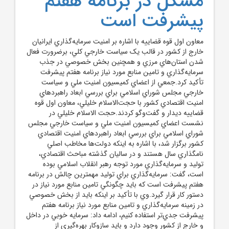
مشکل در برنامه هفتم
پيشرفت است
معاون اول قوه قضاييه با اشاره بر امنيت سرمايه‌گذاري ايرانيان
خارج از کشور در قالب يک سياست خارجي کلي، برضرورت فعال
شدن استان‌هاي مرزي و همچنين بخش خصوصي در جذب
سرمايه‌گذاري و تامين منابع مورد نياز برنامه هفتم پيشرفت
تأکيد کرد.جمعي از اعضاي کميسيون امنيت ملي و سياست
خارجي مجلس شوراي اسلامي براي بررسي ابعاد راهبردهاي
امنيت اقتصادي کشور با حجت‌الاسلام خليلي، معاون اول قوه
قضاييه ديدار و گفت‌وگو کردند.حجت الاسلام خليلي در
نشست اعضاي کميسيون امنيت ملي و سياست خارجي مجلس
شوراي اسلامي براي بررسي ابعاد راهبردهاي امنيت اقتصادي
کشور برگزار شد، با اشاره به اينکه دولت‌ها مخاطب اصلي
نامگذاري سال هستند و در ساليان گذشته مباحث اقتصادي،
توليد و سرمايه‌گذاري مورد توجه رهبر انقلاب اسلامي بوده
است، گفت: سرمايه‌گذاري براي توليد مهمترين چالش در برنامه
هفتم پيشرفت است که بايد چگونگي تامين منابع مورد نياز در
دستور کار قرار گيرد.وي با تأکيد بر اينکه بايد از بخش خصوصي
در زمينه سرمايه‌گذاري و تامين منابع مورد نياز برنامه هفتم
پيشرفت جدي‌تر استفاده کنيم، ادامه داد: سرمايه خوبي در داخل
و خارج از کشور وجود دارد و بايد سازوکار بهره‌گيري از