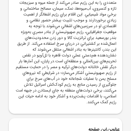
متعددي را به اين رژيم صادر مي‌کند از جمله ميوه و سبزيجات
تازه و کنسروي، آب‌ميوه‌ها، نمک، سيمان، مصالح ساختماني و
برخي مواد شيميايي. اين اقلام براي رژيم اشغالگر از اهميت
زيادي برخوردارند و موجب تثبيت بيشتر حضور نظامي و
اقتصادي او در سرزمين‌هاي اشغالي مي‌شوند.با توجه به
موقعيت جغرافيايي، رژيم صهيونيستي از بنادر مصري به‌ويژه
بندر بورسعيد براي ترانزيت کالا و دور زدن محدوديت‌هاي
اعمال‌شده بر کشتيراني در درياي سرخ استفاده مي‌کند. از طريق
اين بندر، کانتينرها به بنادر اشغالي منتقل مي‌شوند که
نشان‌دهنده هم‌دستي عملي دولت قاهره با تل‌آويو در نقض
تحريم‌هاي بين‌المللي و منطقه‌اي است.در پايان، اين آمارها بار
ديگر نقش خائنانه دولت‌هاي ترکيه و مصر را در حمايت مستقيم
از رژيم صهيونيستي آشکار مي‌سازد؛ در شرايطي که نيروهاي
مسلح يمن با عمليات شجاعانه خود در آب‌هاي سرخ براي
جلوگيري از رسيدن منابع به رژيم کودک‌کش اسرائيل تلاش
مي‌کنند، برخي دولت‌هاي منطقه به جاي ايستادن در جبهه امت
اسلامي، با اقدامات پشت‌پرده و آشکار خود به ادامه حيات اين
رژيم کمک مي‌کنند.
عناوین این صفحه