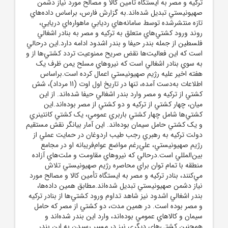
ترکيه و مصر به ايستگاه تأمين کالا و مصالح مورد نياز دشمن
صهيونيستي تبديل شده‌اند.به گزارش فارس، براساس داده‌هاي
تازه منتشرشده توسط سامانه‌هاي رديابي ماهواره‌اي دريايي،
روند ورود کشتي‌هاي متعلق به ترکيه و مصر به بنادر اشغالي
فلسطين از جمله بندر حيفا و بندر اشدود ادامه دارد.اين درحالي
است که اين فعاليت‌ها نقض صريح ممنوعيت تردد کشتي‌ها از و
به سوي بنادر اشغالي است که نيروهاي مسلح يمن ظرف يک
هفته اخير عليه رژيم صهيونيستي اعمال کرده است.براساس
اطلاعات به‌دست‌ آمده، تنها در تاريخ اول اوت (11 مرداد)، شش
کشتي از ترکيه و مصر وارد بندر اشغالي حيفا شده‌اند. از اين
ميان، چهار کشتي از ترکيه و دو کشتي از مصر بوده‌اند.اين
کشتي‌ها شامل چهار کشتي باربري عمومي، يک کشتي کانتينري
و يک کشتي حامل سيمان بوده‌اند. اين آمار بيانگر نقش مستقيم
دولت ترکيه به رهبري رجب طيب اردوغان در حمايت عملي از
رژيم صهيونيستي، علي‌رغم مواضع عوام‌فريبانه او در مجامع
بين‌المللي است.درحالي که نيروهاي مقاومت و ملت‌هاي آزاده
منطقه با تمام توان براي محاصره رژيم صهيونيستي تلاش
مي‌کنند، بنادر ترکيه و مصر به ايستگاه تأمين کالا و مصالح مورد
نياز دشمن صهيونيستي تبديل شده‌اند.مطابق همين داده‌ها،
بندر اشغالي اشدود نيز شاهد تداوم ورود کشتي‌ها از بنادر ترکيه
و مصر بوده است. در همين مدت، دو کشتي از مصر که حامل
سيمان و کالاهاي عمومي بوده‌اند، وارد اين بندر شده‌اند و
همچنين کشتي‌هاي ديگري نيز در مسير رسيدن به اين بندر