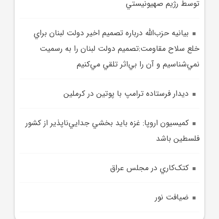
توسط رژيم صهيونيستي
بيانيه‌ حزب‌الله درباره تصميم اخير دولت لبنان براي
خلع سلاح مقاومت:تصميم دولت لبنان را به رسميت
نمي‌شناسيم و آن را بي‌اثر تلقي مي‌کنيم
ديدار فرستاده ترامپ با پوتين در کرملين
کميسيون اروپا: غزه بايد بخشي جدايي‌ناپذير از کشور
فلسطين باشد
کتک‌کاري در مجلس عراق
ضيافت نور