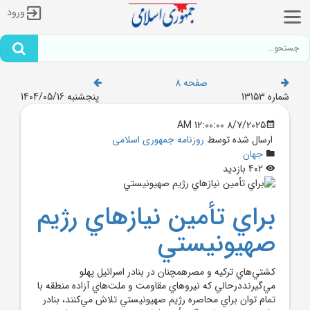
ورود
صفحه 8
شماره 13153
پنجشنبه 1404/05/16
8/7/2025 12:00:00 AM
ارسال شده توسط
روزنامه جمهوری اسلامی
جهان
402 بازدید
براي تأمين نيازهاي رژيم
صهيونيستي
کشتي‌هاي ترکيه و مصرهمچنان در بنادر اسرائيل پهلو
مي‌گيرنددرحالي که نيروهاي مقاومت و ملت‌هاي آزاده منطقه با
تمام توان براي محاصره رژيم صهيونيستي تلاش مي‌کنند، بنادر