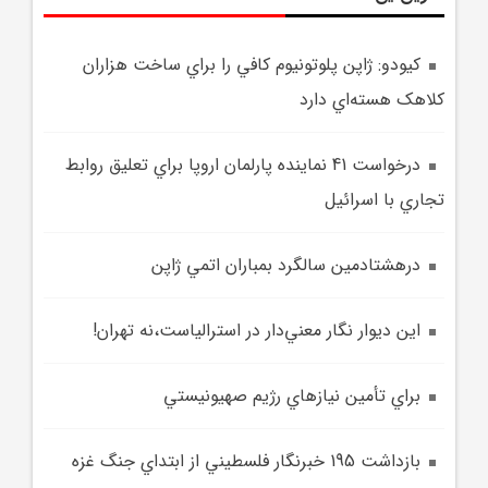
کيودو: ژاپن پلوتونيوم کافي را براي ساخت هزاران
کلاهک هسته‌اي دارد
درخواست 41 نماينده پارلمان اروپا براي تعليق روابط
تجاري با اسرائيل
درهشتادمين سالگرد بمباران اتمي ژاپن
اين ديوار نگار معني‌دار در استرالياست،نه تهران!
براي تأمين نيازهاي رژيم صهيونيستي
بازداشت 195 خبرنگار فلسطيني از ابتداي جنگ غزه