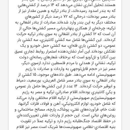
هستند.تحليل آماري نشان مي‌دهد که 14 درصد از کشتي‌هايي
که به بندر اسدود رسيده‌اند، از بنادر ترکيه و همين مقدار نيز از
بنادر مصر بوده‌اند؛ درحالي که 72 درصد ديگر از کشورهاي
مختلف ديگر به اين بندر وارد شده‌اند.صادرات از بنادر اشغالي به
ترکيه؛ چرخه‌اي از همکاري پنهانرديابي مسير کشتي‌ها حاکي از
آن است که 12 کشتي از بنادر اشغالي به سوي بنادر ترکيه حرکت
کرده‌اند. اين کشتي‌ها شامل سه کشتي کانتينري، سه کشتي بار
عمومي، دو کشتي باري فله‌اي، سه کشتي حمل خودرو و يک
نفتکش بوده‌اند.اين آمار نشان‌دهنده استمرار روابط تجاري عميق
بين آنکارا و تل‌آويو است که برخلاف شعارهاي رسانه‌اي دولت
ترکيه، نشاني از همدلي با مردم فلسطين ندارد.ازسوي ديگر،
مصر نيز در حجم قابل‌توجهي به واردات و صادرات با رژيم
صهيونيستي ادامه مي‌دهد. طبق داده‌هاي موجود، 15 کشتي از
بنادر اشغالي به سوي بنادر مصر شامل العريش، بورسعيد، دمياط
و ابوقير حرکت کرده‌اند. 14 عدد از اين کشتي‌ها حامل بار عمومي
و يکي کانتينري بوده‌اند.اقلام صادراتي ترکيه و مصر به رژيم
صهيونيستيرژيم صهيونيستي از ترکيه اقلام مختلفي وارد مي‌کند
که شامل خودرو، لوازم الکترونيکي، آهن و فولاد، فلزات گرانبها،
نفت خام، فرآورده‌هاي نفتي، پوشاک، پارچه، مصالح ساختماني و
روغن‌هاي نباتي است. اين حجم از واردات نقش تعيين‌کننده‌اي
در حفظ اقتصاد جنگ‌طلبانه رژيم دارد و ترکيه عملاً در تقويت
بنيه اقتصادي-نظامي صهيونيست‌ها شريک است.مصر نيز اقلام