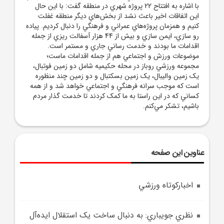
با اشاره به افتتاح 22 پروژه شهري در منطقه گفت: با اين حال
اين اتفاقات اخير باعث نشد از بخش‌هاي ديگر منطقه غفلت
کنيم و همزمان پروژه‌هاي عمراني و فرهنگي را دنبال کرديم. پياده
رو سازي، ايمن سازي و بيش از 44 هزار آسفالت ريزي از جمله
اقدامات ما بودند و خدمت رساني جاري و مستمر است.
موضوعات ورزش و اجتماعي هم از جمله اقدامات ماست؛
مجموعه‌ ورزشي روباز در محله حکيميه شامل دو زمين فوتبال،
يک زمين واليبال، يک زمين بسکتبال و دو زمين چند منظوره
است که موجب سرانه فرهنگي و اجتماعي خواهد شد و از همه
کساني که در اين راستا به ما کمک کردند تا خدمت گذار مردم
باشيم، تشکر مي‌کنم.
عناوین این صفحه
اخبارکوتاه ورزشي
نظري جويباري: به دنبال ساخت يک استقلال ايده‌آل