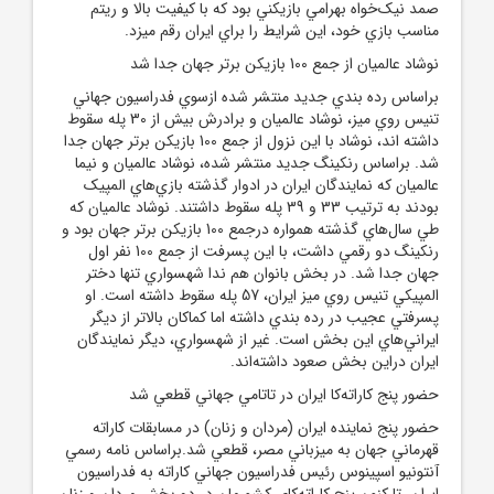
صمد نيک‌خواه بهرامي بازيکني بود که با کيفيت بالا و ريتم
مناسب بازي خود، اين شرايط را براي ايران رقم ميزد.
نوشاد عالميان از جمع 100 بازيکن برتر جهان جدا شد
براساس رده بندي جديد منتشر شده ازسوي فدراسيون جهاني
تنيس روي ميز، نوشاد عالميان و برادرش بيش از 30 پله سقوط
داشته اند، نوشاد با اين نزول از جمع 100 بازيکن برتر جهان جدا
شد. براساس رنکينگ جديد منتشر شده، نوشاد عالميان و نيما
عالميان که نمايندگان ايران در ادوار گذشته بازي‌هاي المپيک
بودند به ترتيب 33 و 39 پله سقوط داشتند. نوشاد عالميان که
طي سال‌هاي گذشته همواره درجمع 100 بازيکن برتر جهان بود و
رنکينگ دو رقمي داشت، با اين پسرفت از جمع 100 نفر اول
جهان جدا شد. در بخش بانوان هم ندا شهسواري تنها دختر
المپيکي تنيس روي ميز ايران، 57 پله سقوط داشته است. او
پسرفتي عجيب در رده بندي داشته اما کماکان بالاتر از ديگر
ايراني‌هاي اين بخش است. غير از شهسواري، ديگر نمايندگان
ايران دراين بخش صعود داشته‌اند.
حضور پنج کاراته‌کا ايران در تاتامي جهاني قطعي شد
حضور پنج نماينده ايران (مردان و زنان) در مسابقات کاراته
قهرماني جهان به ميزباني مصر، قطعي شد.براساس نامه رسمي
آنتونيو اسپينوس رئيس فدراسيون جهاني کاراته به فدراسيون
ايران، تا کنون پنج کاراته‌کاي کشورمان در دو بخش مردان و زنان