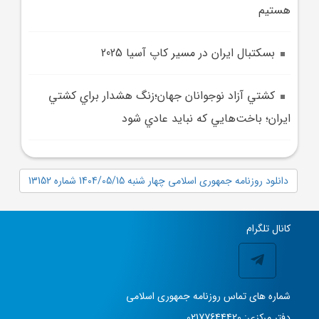
هستيم
بسکتبال ايران در مسير کاپ آسيا 2025
کشتي آزاد نوجوانان جهان؛زنگ هشدار براي کشتي
ايران؛ باخت‌هايي که نبايد عادي شود
دانلود روزنامه جمهوری اسلامی چهار شنبه 1404/05/15 شماره 13152
کانال تلگرام
شماره های تماس روزنامه جمهوری اسلامی
دفتر مرکزی: 02177644420