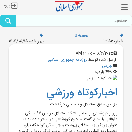
ورود
صفحه 5
شماره 13152
چهار شنبه 1404/05/15
8/6/2025 12:00:00 AM
ارسال شده توسط
روزنامه جمهوری اسلامی
ورزش
469 بازدید
اخبارکوتاه ورزشي
بازيکن سابق استقلال و تيم ملي درگذشت
پرويز کوزه‌کناني از مفاخر باشگاه استقلال در سن 97 سالگي
دارفاني را وداع گفت. مرحوم کوزه‌کناني در اواخر دهه 20 به
عنوان بازيکن به استقلال پيوست و جز مدتي کوتاه که براي
تحصيل به آلمان رفته بود و در کلن و باير لورکوزن بازي کرد، در