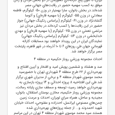
موفق به کسب سهميه حضور در رقابت‌هاي جهاني مصر
شده‌اند.در بخش بانوان، سارا بهمنيار در وزن 50- کيلوگرم، فاطمه
سعادتي در وزن 55- کيلوگرم (با سهميه قاره‌اي) و آتوسا
گلشادنژاد در وزن 61- کيلوگرم (براساس رنکينگ جهاني) جواز
حضور در اين رقابت‌ها را کسب کرده‌اند.در بخش مردان نيز
مرتضي نعمتي در وزن 75- کيلوگرم (با سهميه قاره‌اي) و مهدي
خدابخشي در وزن 84- کيلوگرم (براساس رنکينگ جهاني)
نمايندگان ايران در اين رويداد خواهند بود.مسابقات کاراته
قهرماني جهان طي روزهاي 6 تا 10 آذرماه در شهر قاهره، پايتخت
مصر برگزار خواهد شد.
احداث مجموعه ورزشي روباز حکيميه در منطقه 4
صد و هشتاد و ششمين پويش اميد و افتخار و آيين افتتاح و
بهره‌برداري از 22 طرح منطقه 4 شهرداري تهران با حضورسيد
محمد موسوي شهردار منطقه 4 و برخي از مديران شهري برگزار
شد.طي اين افتتاحيه 8 پروژه احداثي و 14 پروژه بازسازي به
بهره‌برداري خواهد رسيد؛ توسعه و مسقف سازي پايانه رسالت،
مجموعه ورزشي روباز حکيميه، مخازن بوستان استقلال، بانوان،
مجيديه و ساحل، همراه سراي لويزان، احداث و مرمت زمين
چمن‌هاي مصنوعي ايرانسل، احدزاده و مفتوحي، احداث خيابان
شهيد احمدوند و... از جمله پروژه‌هاي بهره‌برداري شده
هستند.سيد محمد موسوي شهردار منطقه 4 تهران در اين مراسم