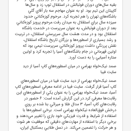
بقيه سال‌هاي دوران فوتبالش در استقلال توپ زد و سال‌ها
کاپيتان اين تيم بود. او به عنوان مهاجم سه بار آقاي گلي
باشگاه‌هاي تهران را هم تجربه کرد. مرحوم کوزه‌کناني حدود
سيزده سال براي استقلال به ميدان رفت.مرحوم پرويز کوزه‌کناني
بعد از دوران فوتبالش، به عنوان سرپرست در خدمت باشگاه
استقلال بود و در مدت هشت سال سرپرستي استقلال، در تربيت
و رشد بسياري از اسطوره‌ها و بزرگان تاريخ باشگاه استقلال،
نقش پررنگي داشت.پرويز کوزه‌کناني سرپرست تيمي بود که
اولين قهرماني در جام باشگاه‌هاي آسيا را تجربه کرد و اولين
ستاره آسيايي را به دست آورد.
صمد نيک‌خواه بهرامي در ميان اسطوره‌هاي کاپ آسيا از ديد
سايت فيبا
صمد نيک‌خواه بهرامي از ديد سايت فيبا در ميان اسطوره‌هاي
کاپ آسيا قرار گرفت. سايت فيبا در ادامه معرفي اسطوره‌هاي کاپ
آسيا، صمد نيک‌خواه بهرامي را به عنوان يکي از اسطوره‌هاي اين
رقابت‌ها معرفي کرد.در اين گزارش آمده است: 6 حضور در
رقابت‌هاي کاپ آسيا، 3 مدال طلا و ميراثي بنا شده بر روي
درخش فوق‌العاده نيکخواه بهرامي است. برخي اسطوره‌ها با
استفاده از شرايط و قدرت فيزيکي خود بازي را تغيير مي‌دهند و
برخي ديگر با استفاده از مهارت‌هاي دقيقي که موفقيت هر شوت
و هر حرکت را تضمين مي‌کند. در نسل طلايي بسکتبال ايران،