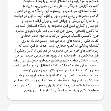
هستيم و اميدوارم يک استقلال ايده آل را روانه مسابقات
کنيم.به گزارش خبرنگار ما، علي نظري جويباري، مديرعامل
باشگاه استقلال، در خصوص پيشنهاد اين باشگاه براي در اختيار
گرفتن مجموعه ورزشي تختي تهران اظهار کرد: ما اين درخواست
را به اداره کل ورزش و جوانان استان تهران ارائه داده‌ايم و
خواستار واگذاري کامل اين مجموعه به باشگاه استقلال شده‌ايم،
اما تاکنون پاسخي ازسوي اين نهاد دريافت نکرده‌ايم.وي درباره
طرح تأسيس کلينيک پزشکي در کمپ مرحوم ناصر حجازي
گفت: يکي از برنامه‌هاي سرمربي تيم، سيدورف، راه‌اندازي
کلينيک پزشکي در کمپ حجازي است. هدف ما اين است که
زيرساخت‌هاي لازم در اين مجموعه فراهم شود تا کادر پزشکي از
قبل مشخص و آماده باشد و با ورود هر سرمربي جديد، در اين
زمينه با مشکل مواجه نشويم.نظري جويباري همچنين در رابطه
با حمايت‌هاي هلدينگ مالک باشگاه استقلال از پروژه تجهيز کمپ
حجازي گفت: هلدينگ برنامه‌اي کلان و ويژه براي توسعه
امکانات باشگاه در نظر دارد. نگاه آقاي شريعتمداري، مديرعامل
هلدينگ، به اين روند کاملاً مثبت است و اميدوارم با تداوم اين
حمايت‌ها بتوانيم تيمي قدرتمند را براي حضور در ليگ برتر روانه
مسابقات کنيم و به سطح ايده‌آل مدنظر هواداران برسيم.