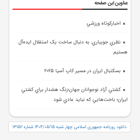
عناوین این صفحه
اخبارکوتاه ورزشي
نظري جويباري: به دنبال ساخت يک استقلال ايده‌آل
هستيم
بسکتبال ايران در مسير کاپ آسيا 2025
کشتي آزاد نوجوانان جهان؛زنگ هشدار براي کشتي
ايران؛ باخت‌هايي که نبايد عادي شود
دانلود روزنامه جمهوری اسلامی چهار شنبه 1404/05/15 شماره 13152