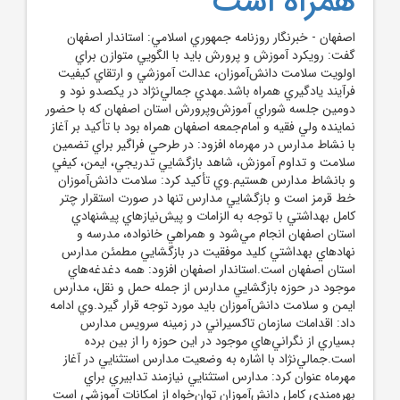
همراه است
اصفهان - خبرنگار روزنامه جمهوري اسلامي: استاندار اصفهان
گفت: رويکرد آموزش و پرورش بايد با الگويي متوازن براي
اولويت سلامت دانش‌آموزان، عدالت آموزشي و ارتقاي کيفيت
فرآيند يادگيري همراه باشد.مهدي جمالي‌نژاد در يکصدو نود و
دومين جلسه شوراي آموزش‌وپرورش استان اصفهان که با حضور
نماينده ولي فقيه و امام‌جمعه اصفهان همراه بود با تأکيد بر آغاز
با نشاط مدارس در مهرماه افزود: در طرحي فراگير براي تضمين
سلامت و تداوم آموزش، شاهد بازگشايي تدريجي، ايمن، کيفي
و بانشاط مدارس هستيم.وي تأکيد کرد: سلامت دانش‌آموزان
خط قرمز است و بازگشايي مدارس تنها در صورت استقرار چتر
کامل بهداشتي با توجه به الزامات و پيش‌نيازهاي پيشنهادي
استان اصفهان انجام مي‌شود و همراهي خانواده، مدرسه و
نهادهاي بهداشتي کليد موفقيت در بازگشايي مطمئن مدارس
استان اصفهان است.استاندار اصفهان افزود: همه دغدغه‌هاي
موجود در حوزه بازگشايي مدارس از جمله حمل و نقل، مدارس
ايمن و سلامت دانش‌آموزان بايد مورد توجه قرار گيرد.وي ادامه
داد: اقدامات سازمان تاکسيراني در زمينه سرويس مدارس
بسياري از نگراني‌هاي موجود در اين حوزه را از بين برده
است.جمالي‌نژاد با اشاره به وضعيت مدارس استثنايي در آغاز
مهرماه عنوان کرد: مدارس استثنايي نيازمند تدابيري براي
بهره‌مندي کامل دانش‌آموزان توان‌خواه از امکانات آموزشي است