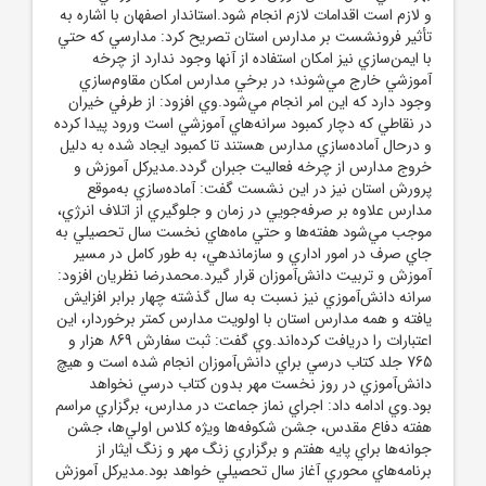
و لازم است اقدامات لازم انجام شود.استاندار اصفهان با اشاره به
تأثير فرونشست بر مدارس استان تصريح کرد: مدارسي که حتي
با ايمن‌سازي نيز امکان استفاده از آنها وجود ندارد از چرخه
آموزشي خارج مي‌شوند؛ در برخي مدارس امکان مقاوم‌سازي
وجود دارد که اين امر انجام مي‌شود.وي افزود: از طرفي خيران
در نقاطي که دچار کمبود سرانه‌هاي آموزشي است ورود پيدا کرده
و درحال آماده‌سازي مدارس هستند تا کمبود ايجاد شده به دليل
خروج مدارس از چرخه فعاليت جبران گردد.مديرکل آموزش و
پرورش استان نيز در اين نشست گفت: آماده‌سازي به‌موقع
مدارس علاوه بر صرفه‌جويي در زمان و جلوگيري از اتلاف انرژي،
موجب مي‌شود هفته‌ها و حتي ماه‌هاي نخست سال تحصيلي به
جاي صرف در امور اداري و سازماندهي، به طور کامل در مسير
آموزش و تربيت دانش‌آموزان قرار گيرد.محمدرضا نظريان افزود:
سرانه دانش‌آموزي نيز نسبت به سال گذشته چهار برابر افزايش
يافته و همه مدارس استان با اولويت مدارس کمتر برخوردار، اين
اعتبارات را دريافت کرده‌اند.وي گفت: ثبت سفارش 869 هزار و
765 جلد کتاب درسي براي دانش‌آموزان انجام شده است و هيچ
دانش‌آموزي در روز نخست مهر بدون کتاب درسي نخواهد
بود.وي ادامه داد: اجراي نماز جماعت در مدارس، برگزاري مراسم
هفته دفاع مقدس، جشن شکوفه‌ها ويژه کلاس اولي‌ها، جشن
جوانه‌ها براي پايه هفتم و برگزاري زنگ مهر و زنگ ايثار از
برنامه‌هاي محوري آغاز سال تحصيلي خواهد بود.مديرکل آموزش