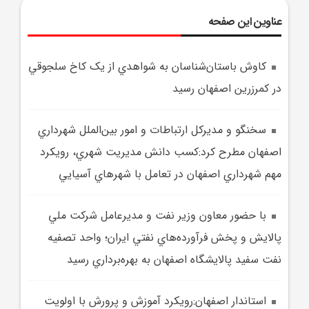
عناوین این صفحه
کاوش باستان‌شناسان به شواهدي از يک کاخ سلجوقي
در کمرزرين اصفهان رسيد
سخنگو و مديرکل ارتباطات و امور بين‌الملل شهرداري
اصفهان مطرح کرد:کسب دانش مديريت شهري، رويکرد
مهم شهرداري اصفهان در تعامل با شهرهاي آسيايي
با حضور معاون وزير نفت و مديرعامل شرکت ملي
پالايش و پخش فرآورده‌هاي نفتي ايران؛ واحد تصفيه
نفت سفيد پالايشگاه اصفهان به بهره‌برداري رسيد
استاندار اصفهان:رويکرد آموزش و پرورش با اولويت