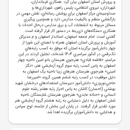
و پرورش استان اصفهان بيان کرد: همکاري فرمانداران،
شهرداران، نيروي انتظامي، پليس راهور، شهرداري‌ها و
صداوسيماي مرکز اصفهان براي پوشش رسانه‌اي، نقش مهمي در
بازگشايي منظم و باکيفيت مدارس دارد و همچنين پيگيري
مسائل مربوط به انشعابات آب و برق مدارس درحال احداث با
همکاري دستگاه‌هاي ذي‌ربط در دستور کار قرار گرفته است.
گفتني است: امام جمعه اصفهان، استاندار اصفهان و م مديرکل
آموزش و پرورش استان اصفهان همراه با اعضاي اين شورا از
چهار دانش‌آموز برگزيده استان که موفق به کسب رتبه‌هاي
تک‌رقمي در کنکور سراسري 1404 شده‌اند، تجليل کردند.در اين
مراسم، «فاطمه قبادي» هنرجوي هنرستان بانو امين ناحيه چهار
اصفهان به پاس کسب رتبه سوم گروه آزمايشي هنر، «نگار
اميني» هنرجوي هنرستان هنرهاي زيبا ناحيه يک اصفهان به
دليل موفقيت در کسب رتبه ششم همين گروه، «اميررضا
حاجي‌نوروزي» دانش‌آموز دبيرستان استعدادهاي درخشان شهيد
بهشتي (احسان) کاشان به پاس احراز رتبه هفتم رشته علوم
انساني و «حنانه عابدي» هنرجوي هنرستان شايستگان ناحيه
شش اصفهان به دليل دستيابي به رتبه هشتم گروه آزمايشي هنر
مورد تقدير قرار گرفتند. در پايان اين بخش از جلسه، لوح سپاس
و هدايايي به دانش‌آموزان برگزيده اهدا شد.