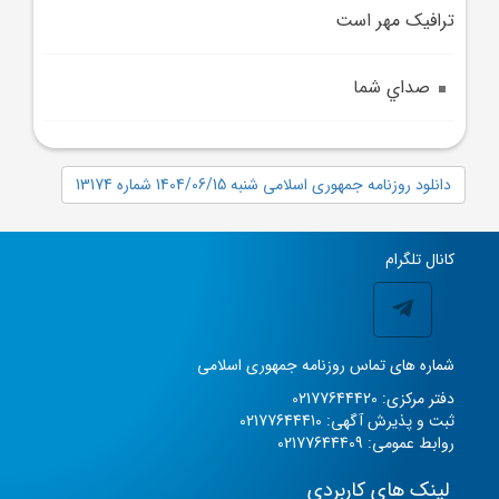
ترافيک مهر است
صداي شما
دانلود روزنامه جمهوری اسلامی شنبه 1404/06/15 شماره 13174
کانال تلگرام
شماره های تماس روزنامه جمهوری اسلامی
دفتر مرکزی: 02177644420
ثبت و پذیرش آگهی: 02177644410
روابط عمومی: 02177644409
لینک های کاربردی