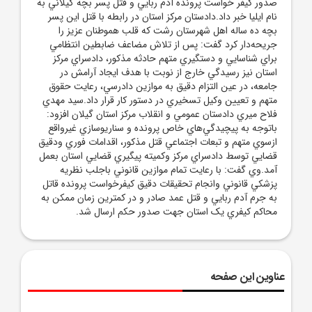
صدور کيفر خواست پرونده آدم ربايي و قتل پسر بچه گيلاني به
نام ايليا خبر داد.دادستان مرکز استان در رابطه با قتل اين پسر
بچه ده ساله اهل شهرستان رشت که قلب هموطنان عزيز را
جريحه‌دار کرد گفت: پس از تلاش مضاعف ضابطين انتظامي
براي شناسايي و دستگيري متهم حادثه مذکور، دادسراي مرکز
استان نيز رسيدگي خارج از نوبت با هدف ايجاد آرامش در
جامعه، در عين التزام دقيق به موازين دادرسي، رعايت حقوق
متهم و تعيين وکيل تسخيري در دستور کار قرار داد.سيد مهدي
فلاح ميري دادستان عمومي و انقلاب مرکز استان گيلان افزود:
باتوجه به پيچيدگي‌هاي خاص پرونده و سناريوسازي غيرواقع
ازسوي متهم و تبعات اجتماعي قتل مذکور، اقدامات فوري ودقيق
قضايي توسط دادسراي مرکز وکميته پيگيري قضايي استان بعمل
آمد.وي گفت: با رعايت تمام موازين قانوني باجلب نظريه
پزشکي قانوني وانجام تحقيقات دقيق کيفرخواست پرونده قاتل
به جرم آدم ربايي و قتل عمد صادر و در کمترين زمان ممکن به
محاکم کيفري يک استان جهت صدور حکم ارسال شد.
عناوین این صفحه