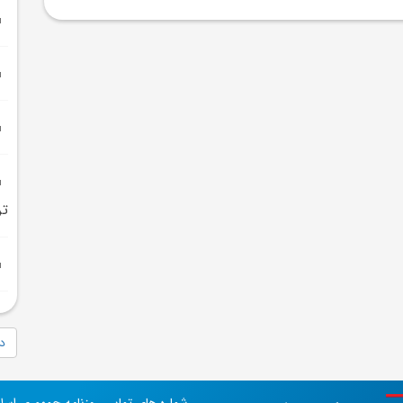
تر
دا