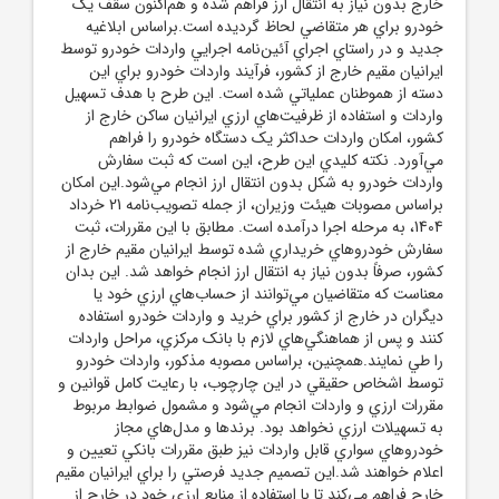
خارج بدون نياز به انتقال ارز فراهم شده و هم‌اکنون سقف يک
خودرو براي هر متقاضي لحاظ گرديده است.براساس ابلاغيه
جديد و در راستاي اجراي آئين‌نامه اجرايي واردات خودرو توسط
ايرانيان مقيم خارج از کشور، فرآيند واردات خودرو براي اين
دسته از هموطنان عملياتي شده است. اين طرح با هدف تسهيل
واردات و استفاده از ظرفيت‌هاي ارزي ايرانيان ساکن خارج از
کشور، امکان واردات حداکثر يک دستگاه خودرو را فراهم
مي‌آورد. نکته کليدي اين طرح، اين است که ثبت سفارش
واردات خودرو به شکل بدون انتقال ارز انجام مي‌شود.اين امکان
براساس مصوبات هيئت وزيران، از جمله تصويب‌نامه 21 خرداد
1404، به مرحله اجرا درآمده است. مطابق با اين مقررات، ثبت
سفارش خودروهاي خريداري شده توسط ايرانيان مقيم خارج از
کشور، صرفاً بدون نياز به انتقال ارز انجام خواهد شد. اين بدان
معناست که متقاضيان مي‌توانند از حساب‌هاي ارزي خود يا
ديگران در خارج از کشور براي خريد و واردات خودرو استفاده
کنند و پس از هماهنگي‌هاي لازم با بانک مرکزي، مراحل واردات
را طي نمايند.همچنين، براساس مصوبه مذکور، واردات خودرو
توسط اشخاص حقيقي در اين چارچوب، با رعايت کامل قوانين و
مقررات ارزي و واردات انجام مي‌شود و مشمول ضوابط مربوط
به تسهيلات ارزي نخواهد بود. برندها و مدل‌هاي مجاز
خودروهاي سواري قابل واردات نيز طبق مقررات بانکي تعيين و
اعلام خواهند شد.اين تصميم جديد فرصتي را براي ايرانيان مقيم
خارج فراهم مي‌کند تا با استفاده از منابع ارزي خود در خارج از