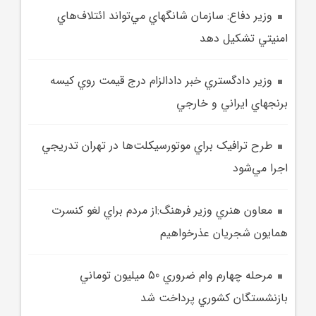
وزير دفاع: سازمان شانگهاي مي‌تواند ائتلاف‌هاي
امنيتي تشکيل دهد
وزير دادگستري خبر دادالزام درج قيمت روي کيسه
برنجهاي ايراني و خارجي
طرح ترافيک براي موتورسيکلت‌ها در تهران تدريجي
اجرا مي‌شود
معاون هنري وزير فرهنگ:از مردم براي لغو کنسرت
همايون شجريان عذرخواهيم
مرحله چهارم وام ضروري 50 ميليون توماني
بازنشستگان کشوري پرداخت شد