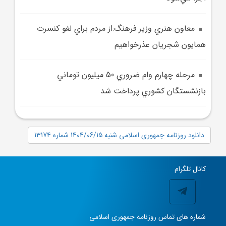
معاون هنري وزير فرهنگ:از مردم براي لغو کنسرت
همايون شجريان عذرخواهيم
مرحله چهارم وام ضروري 50 ميليون توماني
بازنشستگان کشوري پرداخت شد
دانلود روزنامه جمهوری اسلامی شنبه 1404/06/15 شماره 13174
کانال تلگرام
شماره های تماس روزنامه جمهوری اسلامی