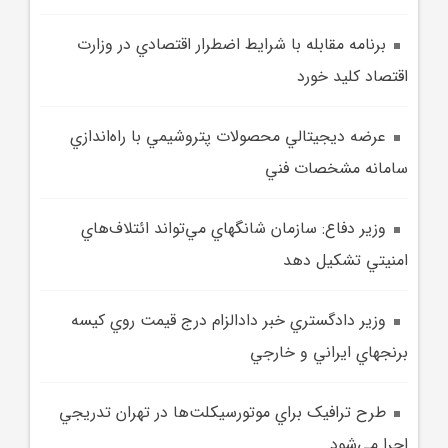
برنامه مقابله با شرايط اضطرار اقتصادي در وزارت
اقتصاد کليد خورد
عرضه ديجيتالي محصولات پتروشيمي با راه‌اندازي
سامانه مشخصات فني
وزير دفاع: سازمان شانگهاي مي‌تواند ائتلاف‌هاي
امنيتي تشکيل دهد
وزير دادگستري خبر دادالزام درج قيمت روي کيسه
برنجهاي ايراني و خارجي
طرح ترافيک براي موتورسيکلت‌ها در تهران تدريجي
اجرا مي‌شود