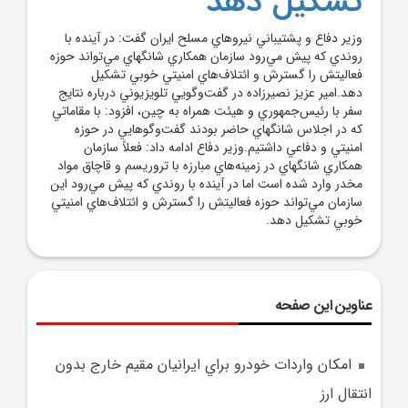
تشکيل دهد
وزير دفاع و پشتيباني نيروهاي مسلح ايران گفت: در آينده با
روندي که پيش مي‌رود سازمان همکاري شانگهاي مي‌تواند حوزه
فعاليتش را گسترش و ائتلاف‌هاي امنيتي خوبي تشکيل
دهد.امير عزيز نصيرزاده در گفت‌وگويي تلويزيوني درباره نتايج
سفر با رئيس‌جمهوري و هيئت همراه به چين، افزود: با مقاماتي
که در اجلاس شانگهاي حاضر بودند گفت‌وگوهايي در حوزه
امنيتي و دفاعي داشتيم.وزير دفاع ادامه داد: فعلاً سازمان
همکاري شانگهاي در زمينه‌هاي مبارزه با تروريسم و قاچاق مواد
مخدر وارد شده است اما در آينده با روندي که پيش مي‌رود اين
سازمان مي‌تواند حوزه فعاليتش را گسترش و ائتلاف‌هاي امنيتي
خوبي تشکيل دهد.
عناوین این صفحه
امکان واردات خودرو براي ايرانيان مقيم خارج بدون
انتقال ارز