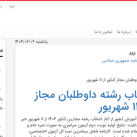
ایتا
تل
درباره ما
تماس با ما
یکشنبه 1404/06/09
عن
نامه جمهوری اسلامی
خاب رشته داوطلبان مجاز
رس
خ
رئيس سازمان سنجش آموزش کشور از آغاز انتخاب رشته مجازين کنکور 1404 از 11 شهريور خبر
اشت: نتايج اوليه نوبت دوم آزمون سراسري به صورت نمره خام و
ر 24 مرداد اعلام شده است. کارنامه شامل بيشترين نمره کل آزمون اختصاصي،
بع