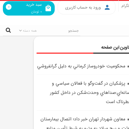
سبد خرید
گرام
0
ورود به حساب کاربری
0
تومان
اوین این صفحه
محکوميت خودروساز کرماني به دليل گرانفروشي
پزشکيان در گفت‌وگو با فعالان سياسي و
انه‌اي:صداهاي وحدت‌شکن در داخل کشور
طرناک است
معاون شهردار تهران خبر داد؛ اتصال بيمارستان
ثت و برج ميلاد به مترو به شرط تأمين منابع