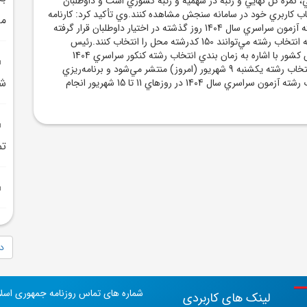
 نمره کل نهايي و رتبه در سهميه و رتبه کشوري است و داوطلبان
اب کاربري خود در سامانه سنجش مشاهده کنند.وي تأکيد کرد: کارنامه
ما
ملاک عمل انتخاب رشته آزمون سراسري سال 1404 روز گذشته در اختيار داوطلبان قرار گرفته
است. داوطلبان مجاز به انتخاب رشته مي‌توانند 150 کدرشته محل را انتخاب کنند.رئيس
سازمان سنجش آموزش کشور با اشاره به زمان بندي انتخاب رشته کنکور سراسري 1404
اظهارداشت: دفترچه انتخاب رشته يکشنبه 9 شهريور (امروز) منتشر مي‌شود و برنامه‌ريزي
شه
شده است زمان انتخاب رشته آزمون سراسري سال 1404 در روزهاي 11 تا 15 شهريور انجام
تم
دا
شماره های تماس روزنامه جمهوری اسل
لینک های کاربردی