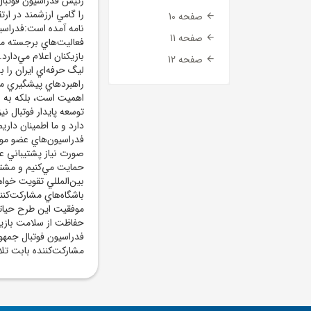
رئيس فدراسيون فوتبال 
را گامي ارزشمند در ار
صفحه 10
نامه آمده است:فدراسيو
صفحه 11
بازيکنان اعلام مي‌دار
صفحه 12
ليگ حرفه‌اي ايران را
راهبرد‌هاي پيشگيري مب
اهميت است، بلکه به اه
توسعه پايدار فوتبال ني
دارد و ما اطمينان داري
فدراسيون‌هاي عضو مورد
صورت نياز پشتيباني علم
حمايت مي‌کنيم و مشتاق
بين‌المللي تقويت خواه
باشگاه‌هاي مشارکت‌کنند
موفقيت اين طرح حياتي
حفاظت از سلامت بازيکنا
فدراسيون فوتبال جمهور
مشارکت‌کننده بابت تلا