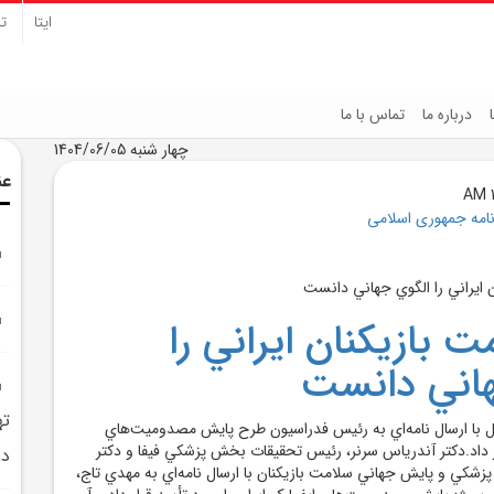
ایتا
تل
درباره ما
تماس با ما
چهار شنبه 1404/06/05
عن
نامه جمهوری اسلامی
ت بازيکنان ايراني را
هاني دانست
ل با ارسال نامه‌اي به رئيس فدراسيون طرح پايش مصدوميت‌هاي
رار داد.دکتر آندرياس سرنر، رئيس تحقيقات بخش پزشکي فيفا و دکتر
در
زشکي و پايش جهاني سلامت بازيکنان با ارسال نامه‌اي به مهدي تاج،