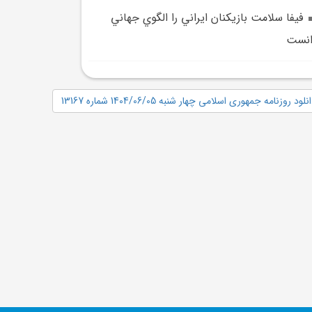
فيفا سلامت بازيکنان ايراني را الگوي جهاني
انست
نلود روزنامه جمهوری اسلامی چهار شنبه 1404/06/05 شماره 13167