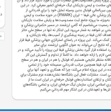
پروژه پايش مصدوميت‌هاي ايفمارک ايران را مورد تأييد قرار داد و آن
تقاي سلامت و ايمني بازيکنان ليگ حرفه‌اي کشور معرفي کرد. در اين
ن بين‌المللي فوتبال بدين وسيله تمايل خود را براي قدرداني از
د
فعاليت‌هاي برجسته مرکز پزشکي عالي فيفا – ايران (IFMARK) در حوزه سلامت و ايمني
د. به‌ويژه، ما پروژه جامع ثبت مصدوميت‌ها و پايش سلامت بازيکنان
 به رسميت مي‌شناسيم که گامي ارزشمند در مسير حکمراني پزشکي و
تني بر شواهد به شمار مي‌رود.اين ابتکار نه تنها در سطح ملي حائز
داف کلان فيفا در زمينه پيشگيري از آسيب‌ها، رفاه بازيکنان، و
دا
ز کمک مي‌کند. اين پروژه در راستاي استراتژي جهاني پزشکي فيفا قرار
م که نتايج آن مي‌تواند به عنوان الگويي ارزشمند براي ساير
 استفاده قرار گيرد.بخش پزشکي فيفا اين پروژه را تأييد مي‌کند و در
ي لازم را ارائه خواهد داد. ما کاملاً از تداوم و گسترش اين کار
انه منتظر نتايجي هستيم که فوتبال را هم در ايران و هم در سطح
د کرد.فيفا همچنين مراتب قدرداني صميمانه خود را از تمامي
ه در اين پروژه اعلام مي‌کند؛ چرا که همکاري و تعهد آنها براي
 است. مشارکت فعال اين باشگاه‌ها نشان‌دهنده عزم مشترک براي
ن و ارتقاي استاندارد‌هاي فوتبال حرفه‌اي در ايران است.ما از
ي اسلامي ايران، سازمان ليگ حرفه‌اي ايران، و تمامي باشگاه‌هاي
ش‌ها و تعهدشان در اين ابتکار مهم قدرداني مي‌کنيم.