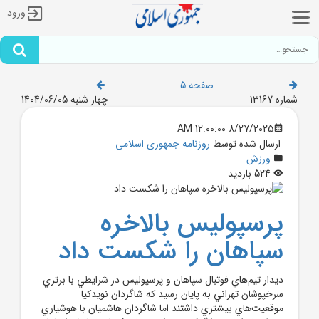
ورود
صفحه 5
شماره 13167
چهار شنبه 1404/06/05
8/27/2025 12:00:00 AM
ارسال شده توسط
روزنامه جمهوری اسلامی
ورزش
524 بازدید
پرسپوليس بالاخره
سپاهان را شکست داد
ديدار تيم‌هاي فوتبال سپاهان و پرسپوليس در شرايطي با برتري
سرخپوشان تهراني به پايان رسيد که شاگردان نويدکيا
موقعيت‌هاي بيشتري داشتند اما شاگردان هاشميان با هوشياري