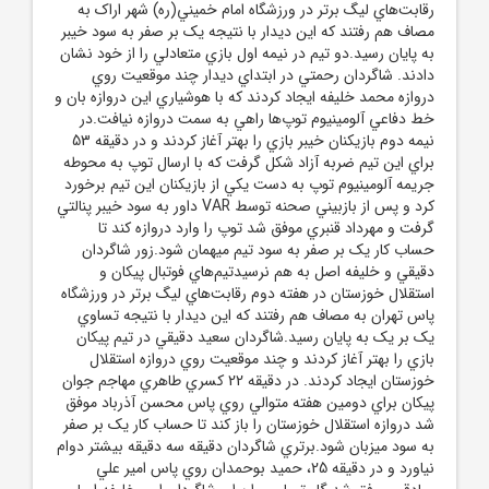
رقابت‌هاي ليگ برتر در ورزشگاه امام خميني(ره) شهر اراک به
مصاف هم رفتند که اين ديدار با نتيجه يک بر صفر به سود خيبر
به پايان رسيد.دو تيم در نيمه اول بازي متعادلي را از خود نشان
دادند. شاگردان رحمتي در ابتداي ديدار چند موقعيت روي
دروازه محمد خليفه ايجاد کردند که با هوشياري اين دروازه بان و
خط دفاعي آلومينيوم توپ‌ها راهي به سمت دروازه نيافت.در
نيمه دوم بازيکنان خيبر بازي را بهتر آغاز کردند و در دقيقه 53
براي اين تيم ضربه آزاد شکل گرفت که با ارسال توپ به محوطه
جريمه آلومينيوم توپ به دست يکي از بازيکنان اين تيم برخورد
کرد و پس از بازبيني صحنه توسط VAR داور به سود خيبر پنالتي
گرفت و مهرداد قنبري موفق شد توپ را وارد دروازه کند تا
حساب کار يک بر صفر به سود تيم ميهمان شود.زور شاگردان
دقيقي و خليفه اصل به هم نرسيدتيم‌هاي فوتبال پيکان و
استقلال خوزستان در هفته دوم رقابت‌هاي ليگ برتر در ورزشگاه
پاس تهران به مصاف هم رفتند که اين ديدار با نتيجه تساوي
يک بر يک به پايان رسيد.شاگردان سعيد دقيقي در تيم پيکان
بازي را بهتر آغاز کردند و چند موقعيت روي دروازه استقلال
خوزستان ايجاد کردند. در دقيقه 22 کسري طاهري مهاجم جوان
پيکان براي دومين هفته متوالي روي پاس محسن آذرباد موفق
شد دروازه استقلال خوزستان را باز کند تا حساب کار يک بر صفر
به سود ميزبان شود.برتري شاگردان دقيقه سه دقيقه بيشتر دوام
نياورد و در دقيقه 25، حميد بوحمدان روي پاس امير علي