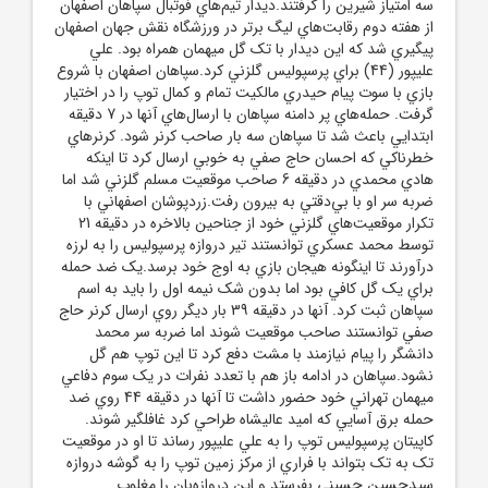
سه امتياز شيرين را گرفتند.ديدار تيم‌هاي فوتبال سپاهان اصفهان
از هفته دوم رقابت‌هاي ليگ برتر در ورزشگاه نقش جهان اصفهان
پيگيري شد که اين ديدار با تک گل ميهمان همراه بود. علي
عليپور (44) براي پرسپوليس گلزني کرد.سپاهان اصفهان با شروع
بازي با سوت پيام حيدري مالکيت تمام و کمال توپ را در اختيار
گرفت. حمله‌هاي پر دامنه سپاهان با ارسال‌هاي آنها در 7 دقيقه
ابتدايي باعث شد تا سپاهان سه بار صاحب کرنر شود. کرنرهاي
خطرناکي که احسان حاج صفي به خوبي ارسال کرد تا اينکه
هادي محمدي در دقيقه 6 صاحب موقعيت مسلم گلزني شد اما
ضربه سر او با بي‌دقتي به بيرون رفت.زردپوشان اصفهاني با
تکرار موقعيت‌هاي گلزني خود از جناحين بالاخره در دقيقه 21
توسط محمد عسکري توانستند تير دروازه پرسپوليس را به لرزه
درآورند تا اينگونه هيجان بازي به اوج خود برسد.يک ضد حمله
براي يک گل کافي بود اما بدون شک نيمه اول را بايد به اسم
سپاهان ثبت کرد. آنها در دقيقه 39 بار ديگر روي ارسال کرنر حاج
صفي توانستند صاحب موقعيت شوند اما ضربه سر محمد
دانشگر را پيام نيازمند با مشت دفع کرد تا اين توپ هم گل
نشود.سپاهان در ادامه باز هم با تعدد نفرات در يک سوم دفاعي
ميهمان تهراني خود حضور داشت تا آنها در دقيقه 44 روي ضد
حمله برق آسايي که اميد عاليشاه طراحي کرد غافلگير شوند.
کاپيتان پرسپوليس توپ را به علي عليپور رساند تا او در موقعيت
تک به تک بتواند با فراري از مرکز زمين توپ را به گوشه دروازه
سيدحسين حسيني بفرستد و اين دروازه‌بان را مغلوب