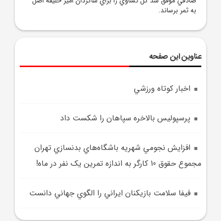
صادقي موفق شد گل تساوي را براي شاگردان امير خليفه اصل
به ثمر برساند.
عناوین این صفحه
اخبار کوتاه ورزشي
پرسپوليس بالاخره سپاهان را شکست داد
افزايش نجومي شهريه باشگاه‌هاي بدنسازي تهران
مجموع حقوق 10 کارگر به اندازه تمرين يک نفر در ماه!
فيفا سلامت بازيکنان ايراني را الگوي جهاني دانست