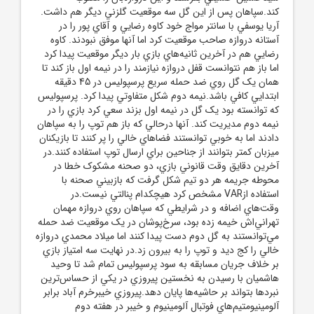
کند.سپاهان پس از اين گل سه موقعيت گلزني ديگر هم داشت.
آريا يوسفي با سانتر مواج خود کاوه رضايي و آقاي پور را در
آستانه دروازه صاحب موقعيت کرد اما آنها موفق نبودند. کاوه
رضايي هم در آخرين ثانيه‌هاي بازي بار ديگر موقعيت پيدا کرد
اما باز هم نتوانست قفل دروازه نيازمند را در نيمه اول باز کند تا
همان يک گل روي ضد حمله سريع پرسپوليس در 45 دقيقه
ابتدايي کافي باشد.نيمه دوم شکل متفاوتي پيدا کرد. پرسپوليس
که توانسته بود يک گل در نيمه اول بزند سعي کرد بازي را در
نيمه دوم مديريت کند. آنها درحالي که باز هم توپ را به سپاهان
دادند اما به خوبي توانستند فضاهاي خالي را پر کنند تا بازيکنان
ميزبان کمتر بتوانند از جناحين براي ارسال توپ استفاده کنند.در
آخرين دقايق وقت قانوني بازي، دو صحنه مشکوک خطا در
محوطه جريمه هر دو تيم شکل گرفت که بازبيني صحنه با
استفاده ازVAR مشخص کرد هيچکدام پنالتي نيست.در
وقت‌هاي اضافه و در شرايطي که سپاهان روي دروازه مهمان
تهراني‌اش خيمه زده بود، سرخ‌پوشان در يک موقعيت ضد حمله
مي‌توانستند به گل دوم دست پيدا کنند اما ميلاد محمدي دروازه
خالي را کج ديد و توپ را به بيرون زد.در نهايت سه امتياز بازي
بر خلاف جريان مسابقه به سود پرسپوليس تمام شد تا وحيد
هاشميان با رسيدن به نخستين پيروزي در يکي از حساس‌ترين
نبردها بتواند بر حاشيه‌ها پايان دهد.پيروزي خيبرخرم آباد برابر
آلومينيومتيم‌هاي فوتبال آلومينيوم و خيبر در هفته دوم