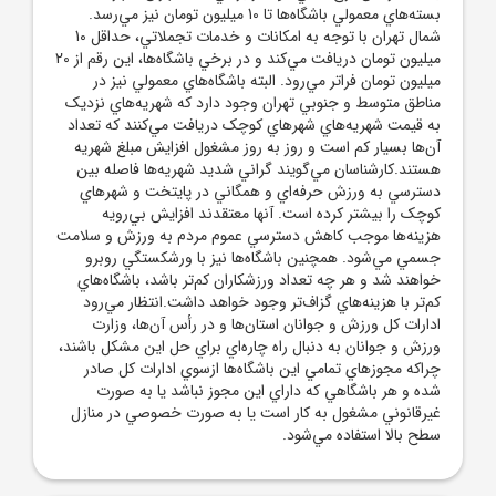
بسته‌هاي معمولي باشگاه‌ها تا 10 ميليون تومان نيز مي‌رسد.
شمال تهران با توجه به امکانات و خدمات تجملاتي، حداقل 10
ميليون تومان دريافت مي‌کند و در برخي باشگاه‌ها، اين رقم از 20
ميليون تومان فراتر مي‌رود. البته باشگاه‌هاي معمولي نيز در
مناطق متوسط و جنوبي تهران وجود دارد که شهريه‌هاي نزديک
به قيمت شهريه‌هاي شهرهاي کوچک دريافت مي‌کنند که تعداد
آن‌ها بسيار کم است و روز به روز مشغول افزايش مبلغ شهريه
هستند.کارشناسان مي‌گويند گراني شديد شهريه‌ها فاصله بين
دسترسي به ورزش حرفه‌اي و همگاني در پايتخت و شهرهاي
کوچک را بيشتر کرده است. آنها معتقدند افزايش بي‌رويه
هزينه‌ها موجب کاهش دسترسي عموم مردم به ورزش و سلامت
جسمي مي‌شود. همچنين باشگاه‌ها نيز با ورشکستگي روبرو
خواهند شد و هر چه تعداد ورزشکاران کم‌تر باشد، باشگاه‌هاي
کم‌تر با هزينه‌هاي گزاف‌تر وجود خواهد داشت.انتظار مي‌رود
ادارات کل ورزش و جوانان استان‌ها و در رأس آن‌ها، وزارت
ورزش و جوانان به دنبال راه چاره‌اي براي حل اين مشکل باشند،
چراکه مجوزهاي تمامي اين باشگاه‌ها ازسوي ادارات کل صادر
شده و هر باشگاهي که داراي اين مجوز نباشد يا به صورت
غيرقانوني مشغول به کار است يا به صورت خصوصي در منازل
سطح بالا استفاده مي‌شود.