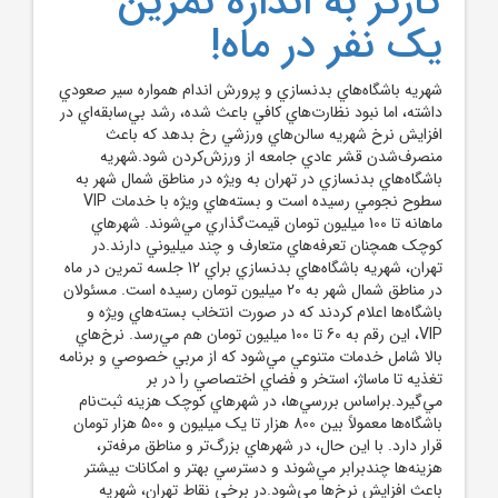
کارگر به اندازه تمرين
يک نفر در ماه!
شهريه باشگاه‌هاي بدنسازي و پرورش اندام همواره سير صعودي
داشته، اما نبود نظارت‌هاي کافي باعث شده، رشد بي‌سابقه‌اي در
افزايش نرخ شهريه سالن‌هاي ورزشي رخ بدهد که باعث
منصرف‌شدن قشر عادي جامعه از ورزش‌کردن شود.شهريه
باشگاه‌هاي بدنسازي در تهران به ويژه در مناطق شمال شهر به
سطوح نجومي رسيده است و بسته‌هاي ويژه با خدمات VIP
ماهانه تا 100 ميليون تومان قيمت‌گذاري مي‌شوند. شهرهاي
کوچک همچنان تعرفه‌هاي متعارف و چند ميليوني دارند.در
تهران، شهريه باشگاه‌هاي بدنسازي براي 12 جلسه تمرين در ماه
در مناطق شمال شهر به 20 ميليون تومان رسيده است. مسئولان
باشگاه‌ها اعلام کردند که در صورت انتخاب بسته‌هاي ويژه و
VIP، اين رقم به 60 تا 100 ميليون تومان هم مي‌رسد. نرخ‌هاي
بالا شامل خدمات متنوعي مي‌شود که از مربي خصوصي و برنامه
تغذيه تا ماساژ، استخر و فضاي اختصاصي را در بر
مي‌گيرد.براساس بررسي‌ها، در شهرهاي کوچک هزينه ثبت‌نام
باشگاه‌ها معمولاً بين 800 هزار تا يک ميليون و 500 هزار تومان
قرار دارد. با اين حال، در شهرهاي بزرگ‌تر و مناطق مرفه‌تر،
هزينه‌ها چندبرابر مي‌شوند و دسترسي بهتر و امکانات بيشتر
باعث افزايش نرخ‌ها مي‌شود.در برخي نقاط تهران، شهريه