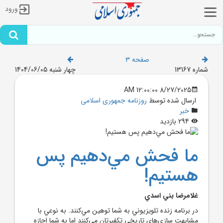
ورود
صفحه 3
شماره 13167
چهار شنبه 1404/06/05
8/27/2025 12:00:00 AM
ارسال شده توسط
روزنامه جمهوری اسلامی
خبر
294 بازدید
ما فحش مي‌دهيم پس
هستيم!
غلامرضا بني اسدي
در برنامه زنده تلويزيوني به شما توهين مي‌کنند. به نوعي با
مشابهت سازي‌هاي تاريخي تکفيرتان مي‌کنند اما به شما اجازه