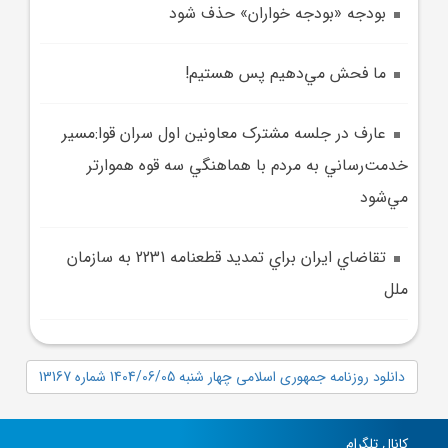
بودجه «بودجه خواران» حذف شود
ما فحش مي‌دهيم پس هستيم!
عارف در جلسه مشترک معاونين اول سران قوا:مسير
خدمت‌رساني به مردم با هماهنگي سه قوه هموارتر
مي‌شود
تقاضاي ايران براي تمديد قطعنامه 2231 به سازمان
ملل
دانلود روزنامه جمهوری اسلامی چهار شنبه 1404/06/05 شماره 13167
کانال تلگرام