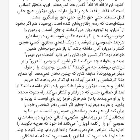
"اشهد ان لا الله الا الله" گفتن هم نمي‌دهند. اين، منطق کساني
است که فقط و فقط خود را قبول دارند. براي ديگران هيچ حقي
قائل نيستند حتي حق دفاع، حتي حق روشنگري. سنتِ
سيئه‌ايست که رسم رفتاري‌شان شده است. پرسيده هم اگر بشود
از آقايان، به توجيه زبان مي‌گردانند و جاي آسمان و زمين را
عوض مي‌کنند.حال اگر قضيه عکس شود، يعني در رسانه‌اي
هرچند خصوصي و کم‌شمار، در يک فضاي مجازي، کسي همين
گفتار را درباره آنان داشته باشد آيا باز هم جواب‌شان همين
خواهد بود؟ اگر کسي خودشان را در قاب "اشعث بن قيس"
ببيند و بخواند چه مي‌کنند؟ اگر لباسِ "ابوموسي اشعري" را بر
تن‌شان بپوشاند چه مي‌گويند؟ آيا همين توجيهات را از طرف
ديگر مي‌پذيرند؟ سابقه شان که چنين نشان نمي‌دهد. آيا همان
مثلا کارشناسي را که مي‌آورند به او تذکر نمي‌دهند که حريم
اخلاق و حرمت ديگران و شرايط کشور را در نظر داشته باشد؟ آيا
بعد از خطايي چنين که در رفتار و گفتار مي‌کند راه دعوت مجدد
را بر او مي‌بندند يا باز هم فرش قرمز زير پاي اوست تا بيايد و
بگويد و هزينه بيفزايد؟ چطور اگر کسي نظر شخصي خود را
بيان کند آن هم نه در رسانه‌هاي عمومي و نشسته سر سفره
بيت‌المال که در روزنامه‌اي، سکويي، کانالي چيزي، در رسانه‌هاي
عمومي "او را از کلمه آويزان" مي‌کنند اما خود که هرچه بگويند را
اجازه يک اعتراض هم نمي‌دهند؟ واقعا اين بام، چند گنبد و چند
هوا دارد؟ خدا مي‌داند. اما اين را همه مي‌دانند که نه اخلاقي