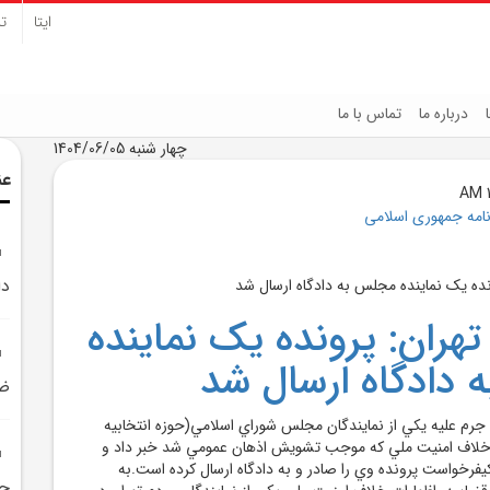
ایتا
تل
درباره ما
تماس با ما
چهار شنبه 1404/06/05
عن
نامه جمهوری اسلامی
دا
تهران: پرونده يک نماينده
دادگاه ارسال شد
ضر
م جرم عليه يکي از نمايندگان مجلس شوراي اسلامي(حوزه انتخابيه
ت خلاف امنيت ملي که موجب تشويش اذهان عمومي شد خبر داد و
يفرخواست پرونده وي را صادر و به دادگاه ارسال کرده است.به
حض