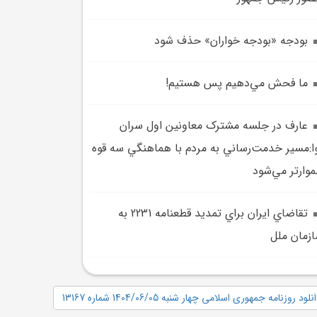
بودجه «بودجه خواران» حذف شود
ما فحش مي‌دهيم پس هستيم!
عارف در جلسه مشترک معاونين اول سران
ا:مسير خدمت‌رساني به مردم با هماهنگي سه قوه
وارتر مي‌شود
تقاضاي ايران براي تمديد قطعنامه 2231 به
زمان ملل
نلود روزنامه جمهوری اسلامی چهار شنبه 1404/06/05 شماره 13167