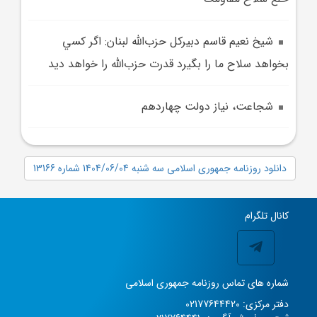
شيخ نعيم قاسم دبيرکل حزب‌الله لبنان: اگر کسي
بخواهد سلاح ما را بگيرد قدرت حزب‌الله را خواهد ديد
شجاعت، نياز دولت چهاردهم
دانلود روزنامه جمهوری اسلامی سه شنبه 1404/06/04 شماره 13166
کانال تلگرام
شماره های تماس روزنامه جمهوری اسلامی
دفتر مرکزی: 02177644420