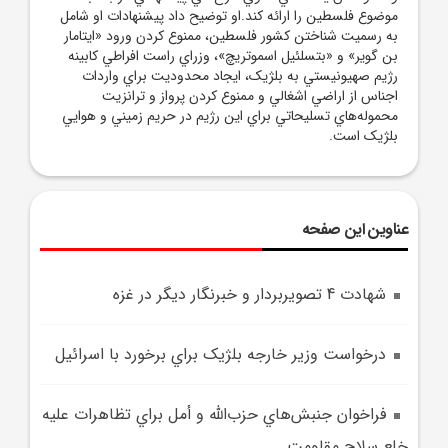
موضوع فلسطين را ارائه کند.او توضيح داد پيشنهادات او شامل
به رسميت شناختن کشور فلسطين، ممنوع کردن ورود «ايتامار
بن گوير» و «بتسلئيل اسموتريچ»، وزراي راست افراطي کابينه
رژيم صهيونيستي به بلژيک، ايجاد محدوديت براي واردات
اجناس از اراضي اشغالي و ممنوع کردن پرواز و ترانزيت
محموله‌هاي تسليحاتي براي اين رژيم در حريم زميني و هوايي
بلژيک است.
عناوین این صفحه
شهادت 4 تصويربردار و خبرنگار ديگر در غزه
درخواست وزير خارجه بلژيک براي برخورد با اسرائيل
فراخوان جنبش‌هاي حزب‌الله و أمل براي تظاهرات عليه
خلع سلاح مقاومت