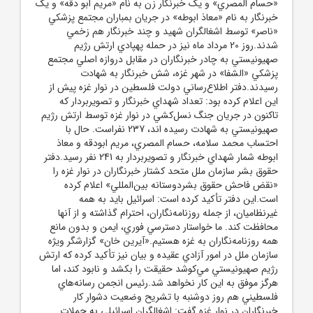
«حسام المصري» و يک خبرنگار زن به نام «مريم ابو دقه» و يک
خبرنگار به نام «معاذ ابوطه» در جريان بمباران مجتمع پزشکي
«ناصر» توسط اشغالگران شهيد و چند خبرنگار هم زخمي
شدند.روز 20 مرداد ماه نيز در حمله پهپادي ارتش رژيم
صهيونيستي به چادر خبرنگاران در مقابل دروازه اصلي مجتمع
پزشکي «الشفا» در شهر غزه، شش خبرنگار به شهادت
رسيدند.دفتر اطلاع‌رساني دولت فلسطين در نوار غزه پيش از
اين اعلام کرده بود: تعداد شهداي خبرنگار و تصويربردار که
تاکنون در جريان جنگ نسل‌کشي در نوار غزه توسط ارتش رژيم
صهيونيستي به شهادت رسيده اند، 237 نفراست. حال با
احتساب محمد سلامه، حسام المصري، مريم ابودقه و معاذ
ابوطه شمار شهداي خبرنگار و تصويربردار به 241 نفر رسيد.دفتر
حقوق بشر سازمان ملل متحد کشتار خبرنگاران در نوار غزه را
«نقض فاحش حقوق بشردوستانه بين‌المللي» اعلام کرده
است.اين دفتر تأکيد کرده است: اسرائيل بايد به همه
غيرنظاميان، از جمله روزنامه‌نگاران، احترام گذاشته و از آنها
محافظت کند. ما خواستار دسترسي فوري، ايمن و بدون مانع
همه روزنامه‌نگاران به غزه هستيم.«آيرين خان» گزارشگر ويژه
سازمان ملل در امور آزادي عقيده و بيان نيز تأکيد کرده که ارتش
رژيم صهيونيستي مي‌کوشد حقيقت را بکشد و نابود کند، اما
هرگز موفق به اين کار نخواهد شد.رئيس انجمن رسانه‌هاي
فلسطيني هم روز دوشنبه با تشريح وضعيت دشوار کار
خبرنگاران در نوار غزه گفت: اشغالگران اسرائيلي به حملات