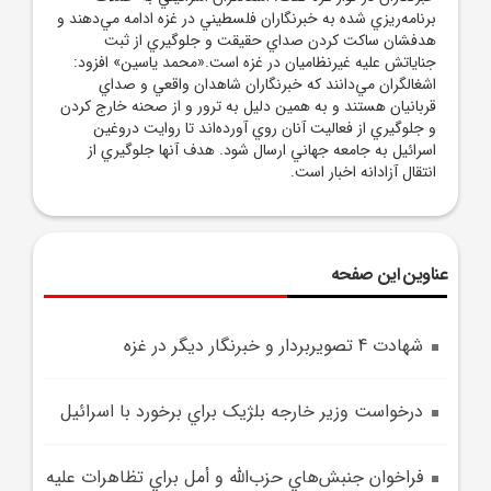
برنامه‌ريزي شده به خبرنگاران فلسطيني در غزه ادامه مي‌دهند و
هدفشان ساکت کردن صداي حقيقت و جلوگيري از ثبت
جناياتش عليه غيرنظاميان در غزه است.«محمد ياسين» افزود:
اشغالگران مي‌دانند که خبرنگاران شاهدان واقعي و صداي
قربانيان هستند و به همين دليل به ترور و از صحنه خارج کردن
و جلوگيري از فعاليت آنان روي آورده‌اند تا روايت دروغين
اسرائيل به جامعه جهاني ارسال شود. هدف آنها جلوگيري از
انتقال آزادانه اخبار است.
عناوین این صفحه
شهادت 4 تصويربردار و خبرنگار ديگر در غزه
درخواست وزير خارجه بلژيک براي برخورد با اسرائيل
فراخوان جنبش‌هاي حزب‌الله و أمل براي تظاهرات عليه