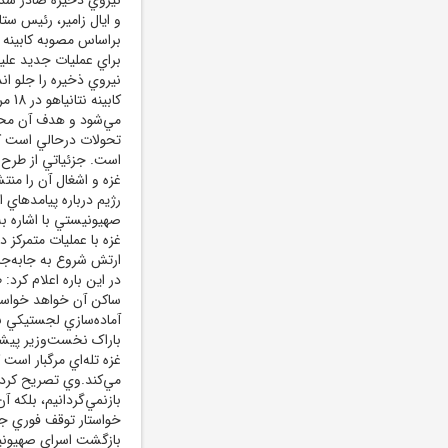
و ايال زامير، رئيس ستا
براساس مصوبه کابينه ا
کابي
مي‌شود و هدف آن محا
تحولات درحالي است ک
است. جزئياتي از طرح 
غزه و اشغال آن را منت
رژيم درباره پيامدهاي 
صهيونيستي با اشاره به
غزه با عمليات متمرکز د
ساکن آن خواهد خواست 
آماده‌سازي لجستيکي بر
باراک نخست‌وزير پيشين
غزه تله‌اي مرگبار است
مي‌کند.وي تصريح کرد: 
بازنمي‌گردانيم، بلکه
خواستار توقف فوري جنگ
بازگشت اسراي صهيونيس