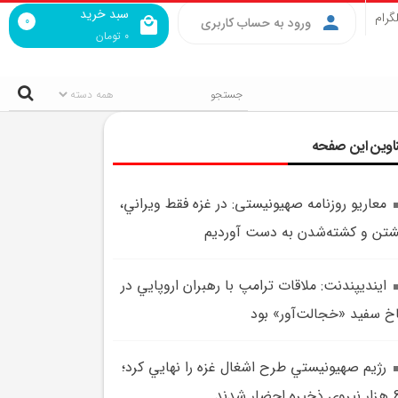
سبد خرید
گرام
0
ورود به حساب کاربری
0
تومان
اوین این صفحه
معاريو روزنامه صهیونیستی: در غزه فقط ويراني،
تن و کشته‌شدن به دست آورديم
اينديپندنت: ملاقات ترامپ با رهبران اروپايي در
خ سفيد «خجالت‌آور» بود
رژيم صهيونيستي طرح اشغال غزه را نهايي کرد؛
ه احضار شدند