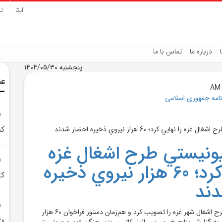
ایتا
تل
درباره ما
تماس با ما
پنجشنبه 1404/05/30
عن
نامه جمهوری اسلامی
کش
ونيستي طرح اشغال غزه
را نهايي کرد؛ 60 هزار نيروي ذخيره
کا
دند
وزارت جنگ اسرائيل طرح اشغال شهر غزه را تصويب کرد و هم‌زمان دستور فراخوان 60 هزار
60 هزار نيروي ذخير
به گزارش منابع خبري، يسرائيل کاتس، وزير جنگ رژيم صهيونيستي