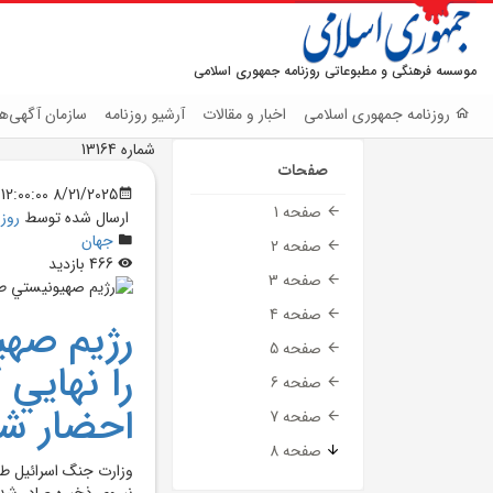
موسسه فرهنگی و مطبوعاتی روزنامه جمهوری اسلامی
روزنامه جمهوری اسلامی
اخبار و مقالات
آرشیو روزنامه
سازمان آگهی‌ها
شماره 13164
صفحات
8/21/2025 12:00:00 AM
صفحه 1
ارسال شده توسط
روز
جهان
صفحه 2
466 بازدید
صفحه 3
صفحه 4
رژيم صهي
صفحه 5
صفحه 6
احضار ش
صفحه 7
صفحه 8
نيروي ذخيره صادر شد.