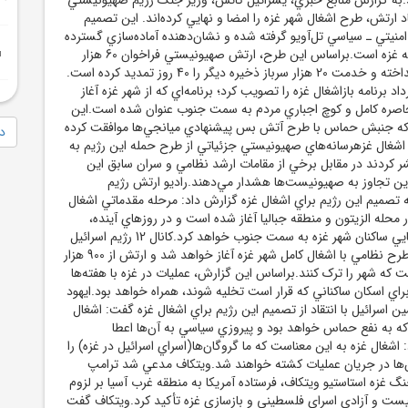
د ارتش، طرح اشغال شهر غزه را امضا و نهايي کرده‌اند. اين تصميم
منيتي ـ سياسي تل‌آويو گرفته شده و نشان‌دهنده آماده‌سازي گسترده
براي عمليات جديد عليه غزه است.براساس اين طرح، ارتش صهيونيستي فراخوان 60 هزار
نيروي ذخيره را جلو انداخته و خدمت 20 هزار سرباز ذخيره ديگر را 40 روز تمديد کرده است.
نه نتانياهو در 18 مرداد برنامه بازاشغال غزه را تصويب کرد؛ برنامه‌اي که از شهر غزه آغاز
صره کامل و کوچ اجباري مردم به سمت جنوب عنوان شده است.اين
ه جنبش حماس با طرح آتش بس پيشنهادي ميانجي‌ها موافقت کرده
دا
اشغال غزهرسانه‌هاي صهيونيستي جزئياتي از طرح حمله اين رژيم به
شر کردند در مقابل برخي از مقامات ارشد نظامي و سران سابق اين
اين تجاوز به صهيونيست‌ها هشدار مي‌دهند.راديو ارتش رژيم
 تصميم اين رژيم براي اشغال غزه گزارش داد: مرحله مقدماتي اشغال
ر محله الزيتون و منطقه جباليا آغاز شده است و در روزهاي آينده،
ارتش شروع به جابه‌جايي ساکنان شهر غزه به سمت جنوب خواهد کرد.کانال 12 رژيم اسرائيل
در اين باره اعلام کرد: طرح نظامي با اشغال کامل شهر غزه آغاز خواهد شد و ارتش از 900 هزار
که شهر را ترک کنند.براساس اين گزارش، عمليات در غزه با هفته‌ها
اي اسکان ساکناني که قرار است تخليه شوند، همراه خواهد بود.ايهود
 اسرائيل با انتقاد از تصميم اين رژيم براي اشغال غزه گفت: اشغال
 که به نفع حماس خواهد بود و پيروزي سياسي به آن‌ها اعطا
اشغال غزه به اين معناست که ما گروگان‌ها(اسراي اسرائيل در غزه) را
 آن‌ها در جريان عمليات کشته خواهند شد.ويتکاف مدعي شد ترامپ
 غزه استاستيو ويتکاف، فرستاده آمريکا به منطقه غرب آسيا بر لزوم
ت و آزادي اسراي فلسطيني و بازسازي غزه تأکيد کرد.ويتکاف گفت