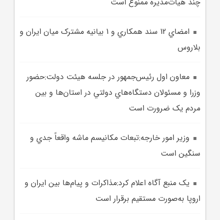
چند هيأت‌مديره ممنوع است
امضاي 12 سند همکاري و 1 بيانيه مشترک ميان ايران و
بلاروس
معاون اول رئيس‌جمهور در جلسه هيئت دولت:حضور
وزرا و مسئولان دستگاه‌هاي دولتي در استان‌ها و بين
مردم يک ضرورت است
وزير امور خارجه:تبعات مکانيسم ماشه واقعاً جدي و
سنگين است
يک منبع آگاه اعلام کرد:مذاکرات و پيام‌ها بين ايران و
اروپا به‌صورت مستقيم برقرار است