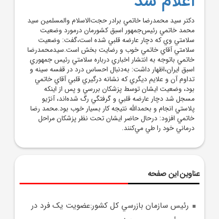
اعلام شد
دکتر سيد محمدرضا خاتمي برادر حجت‌الاسلام والمسلمين سيد
محمد خاتمي رئيس‌جمهور اسبق کشورمان درمورد وضعيت
سلامتي وي که دچار عارضه قلبي شده است،گفت: وضعيت
سلامتي آقاي خاتمي خوب و رضايت بخش است.سيدمحمدرضا
خاتمي باتوجه به انتشار اخباري درباره سلامتي رئيس جمهوري
اسبق ايران،اظهار داشت: به‌دنبال احساس درد در قفسه سينه و
تداوم آن و علايم ديگري که نشانه درگيري قلبي آقاي خاتمي
بود، وضعيت ايشان توسط پزشکان بررسي و پس از اينکه
مسجل شد دچار عارضه قلبي و گرفتگي رگ شده‌اند، آنژيو
پلاستي انجام و بحمدالله نتيجه کار بسيار خوب بود.محمد رضا
خاتمي افزود: درحال حاضر ايشان تحت نظر پزشکان مراحل
درماني خود را طي مي‌کنند.
عناوین این صفحه
رئيس سازمان بازرسي کل کشور:عضويت يک فرد در