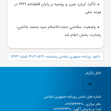
تأکيد ايران، چين و روسيه بر پايان قطعنامه 2231 در
موعد مقرر
وضعيت سلامتي حجت‌الاسلام سيد محمد خاتمي،
رضايت‌ بخش اعلام شد
دانلود روزنامه جمهوری اسلامی پنجشنبه 1404/05/30 شماره 13164
کانال تلگرام
شماره های تماس روزنامه جمهوری اسلامی
دفتر مرکزی: 02177644420
ثبت و پذیرش آگهی: 02177644410