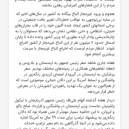
مردم را از این فشارهای کمرشکن رهایی بخشد.
هجوم و ورود غیرمجاز اتباع بیگانه به کشور در سال‌های اخیر که
در سایه بی‌توجهی به عواقب خطرناک تغییر بافت جمعیتی در
برخی استانهای کشور ایجاد شده اکنون خود را در قاب بحران‌های
امنیتی، انتظامی و حتی نظامی نشان می‌دهد که مسئولان را به
چاره‌اندیشی وادار کرده بطوری که وزیر کشور وعده داده تا پایان
امسال حدود 2 میلیون نفر از این اتباع غیرمجاز از کشور اخراج
شوند. انتظار مردم اینست که اخراج اتباع غیرمجاز با سرعت
بیشتری انجام شود.
هفته جاری شاهد سفر رئیس ‌جمهور به ارمنستان و بلاروس و
انعقاد تفاهم‌های همکاری در زمینه‌های مختلف بودیم. سفر
پزشکیان به ارمنستان در گیرودار امضای کریدور زنگه‌زور در
واشنگتن و تسلط آمریکا بر این دالان حیاتی، موضوعی است که
از هم‌اکنون به عنوان یک تهدید راهبردی کشورمان را در معرض
خطر قرار می‌دهد.
دیدار هفته گذشته الهام علی‌اف رئیس ‌جمهور آذربایجان با نیکول
پاشینیان نخست ‌وزیر ارمنستان در واشنگتن و قرارداد صلح باکو
و ایروان، با این حاشیه بسیار مهم‌تر از متن همراه بود که دالان
زنگه‌زور به پیشنهاد ترامپ برای مدت 99 سال به آمریکا اجاره
داده می‌شود و در آنجا گذرگاهی به نام معبر ترامپ احداث
خواهد شد. در پی این رویداد، واکنش‌های گسترده‌ای ایجاد شد