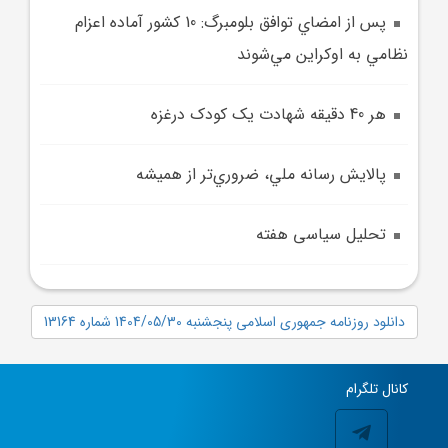
پس از امضاي توافق بلومبرگ: 10 کشور آماده اعزام
نظامي به اوکراين مي‌شوند
هر 40 دقيقه شهادت يک کودک درغزه
پالايش رسانه ملي، ضروري‌تر از هميشه
تحلیل سیاسی هفته
دانلود روزنامه جمهوری اسلامی پنجشنبه 1404/05/30 شماره 13164
کانال تلگرام