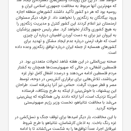
که مهم‌ترین آنها مربوط به مخالفت جمهوری اسلامی ایران و
روسیه بود که هر دو کشور تأکید داشتند کشورهای منطقه اجازه
ورود بیگانگان به زنگه‌زور را نخواهند داد. از طرف دیگر مسئولان
ارمنستان نیز اعلام کردند این کشور کنترل و مدیریت زنگه‌زور را
به هیچ کشوری واگذار نخواهد کرد. سفر رئیس‌ جمهور پزشکیان
به ایروان نیز برای به دست آوردن اطمینان درباره آن چیزی
است که طرف ارمنی درباره عدم ایجاد مشکل و تهدید برای
کشورهای همسایه از جمله ایران درباره توافق زنگه‌زور وعده داده
است.
صحنه بین‌المللی در این هفته شاهد تحولات متعددی بود. در
فلسطین اشغالی، در حالی که صهیونیست‌ها همچنان به کشتار
مردم فلسطین ادامه می‌دهند و درصدد اشغال کامل نوار غزه
می‌باشند، تلاش‌هایی برای برقراری آتش‌بس در دوحه، توسط
مصر و قطر صورت گرفت. حماس نیز آنرا پذیرفته است. طراحان
این پیشنهاد، با خوش‌بینی از اینکه به طرح ویتکاف، فرستاده
آمریکا نزدیک است، آنرا ارائه دادند ولی همانگونه که پیش‌بینی
می‌شد با مخالفت نتانیاهو، نخست ‌وزیر رژیم صهیونیستی
مواجه گردید.
با این مخالفت، بار دیگر امیدها برای توقف جنگ و نسل‌کشی در
غزه رنگ باخت. به اذعان کارشناسان، نتانیاهو با طرح شروط
غیرقابل اجرا، عمداً توافق‌ها را به شکست می‌کشاند تا با ادامه