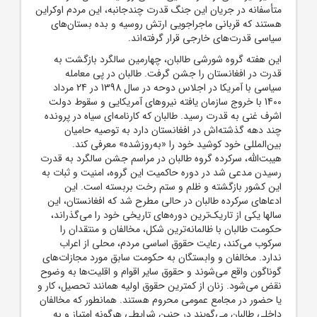
متأسفانه در جریان این جنگ قدرت چندجانبه، این مردم اوکراین
هستند که قربانی ماجراجویی ارتش روسیه و بده بستان‌های
سیاسی قدرت‌های خارجی قرار گرفته‌اند.
این هفته گروه شورشی طالبان، چهارمین سالگرد بازگشت به
قدرت در افغانستان را جشن گرفت. طالبان در پی معامله
سیاسی با آمریکا در اجلاس دوحه در سال 1398 در 24 مرداد
1400 با خروج سازمان یافته نیروهای آمریکایی و سقوط دولت
اشرف غنی به قدرت رسید. طالبان که کارنامه‌ای سیاه در پرونده
چند دهه گذشته‌اش در افغانستان دارد به توصیه حامیان
بین‌المللی خود کوشید خود را «به‌روزشده» معرفی کند.
هیبت‌الله، سرکرده گروه طالبان در مراسم جشن سالگرد به قدرت
رسیدن مدعی شد در دوره حاکمیت این گروه، امنیت و ثبات به
این کشور بازگشته و ظلم و ستم رخت بربسته است. این
ادعاهای سرکرده طالبان در حالی مطرح شد که افغانستان، این
سالها یکی از تاریک‌ترین دوره‌های تاریخی خود را می‌گذراند،
حکومت طالبان با ظالمانه‌ترین شکل، مخالفان و منتقدان را
سرکوب می‌کند، رعایت حقوق اساسی مردم، محلی از اعراب
ندارد. مخالفان و وابستگان به حکومت سابق مورد مجازات‌های
گوناگون واقع می‌شوند و حقوق سایر اقوام و اقلیت‌ها به وضوح
نقض می‌شود. زنان از کمترین حقوق اولیه همانند تحصیل، کار و
یا حضور در مجامع عمومی محروم هستند. همانطور که مخالفان
داخلی طالبان می‌گویند در چنین شرایطی هرگونه امتیاز و به