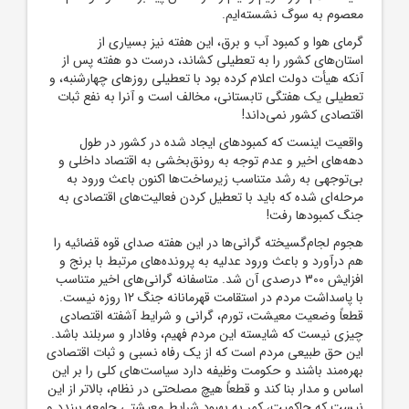
معصوم به سوگ نشسته‌ایم.
گرمای هوا و کمبود آب و برق، این هفته نیز بسیاری از
استان‌های کشور را به تعطیلی کشاند، درست دو هفته پس از
آنکه هیأت دولت اعلام کرده بود با تعطیلی روزهای چهارشنبه، و
تعطیلی یک هفتگی تابستانی، مخالف است و آنرا به نفع ثبات
اقتصادی کشور نمی‌داند!
واقعیت اینست که کمبودهای ایجاد شده در کشور در طول
دهه‌های اخیر و عدم توجه به رونق‌بخشی به اقتصاد داخلی و
بی‌توجهی به رشد متناسب زیرساخت‌ها اکنون باعث ورود به
مرحله‌ای شده که باید با تعطیل کردن فعالیت‌های اقتصادی به
جنگ کمبودها رفت!
هجوم لجام‌گسیخته گرانی‌ها در این هفته صدای قوه قضائیه را
هم درآورد و باعث ورود عدلیه به پرونده‌های مرتبط با برنج و
افزایش 300 درصدی آن شد. متاسفانه گرانی‌های اخیر متناسب
با پاسداشت مردم در استقامت قهرمانانه جنگ 12 روزه نیست.
قطعاً وضعیت معیشت، تورم، گرانی و شرایط آشفته اقتصادی
چیزی نیست که شایسته این مردم فهیم، وفادار و سربلند باشد.
این حق طبیعی مردم است که از یک رفاه نسبی و ثبات اقتصادی
بهره‌مند باشند و حکومت وظیفه دارد سیاست‌های کلی را بر این
اساس و مدار بنا کند و قطعاً هیچ مصلحتی در نظام، بالاتر از این
نیست که حاکمیت، کمر به بهبود شرایط معیشتی جامعه ببندد و