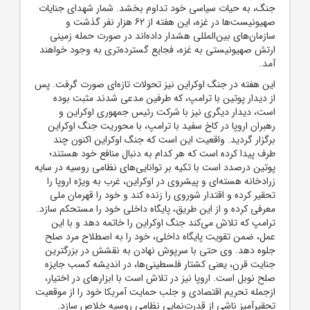
جنگ، به حیات سیاسی خود تداوم بخشد. شمار شهدای جنایات
صهیونیست‌ها در غزه، این هفته از 62 هزار نفر گذشت و
سازمان‌های بین‌المللی هشدار داده‌اند در صورت حمله زمینی
ارتش صهیونیستی به غزه، فجایع گسترده‌تری به وجود خواهند
آمد.
این هفته در جنگ اوکراین نیز تحولات تازه‌ای صورت گرفت. پس
از دیدار پوتین با ترامپ، که طرفین مدعی شدند مثبت بوده
است، دیدار دیگری نیز با شرکت رئیس‌ جمهوری اوکراین و
رهبران اروپا در کاخ سفید با ترامپ، با محوریت جنگ اوکراین
برگزار گردید. واقعیت این است که جنگ اوکراین اکنون چند
طرف پیدا کرده است که هر کدام به دنبال منافع خود هستند؛
پوتین درصدد است با تکیه بر توانایی‌های نظامی روسیه در سایه
زرادخانه هسته‌ای و پیشروی در اوکراین، غرب به ویژه اروپا را
تحقیر کرده و اقتدار شوروی را زنده کند و خود را قهرمان ملی
معرفی کرده و از این طریق، پایگاه داخلی خود را مستحکم سازد.
ترامپ که تلاش می‌کند جنگ اوکراین را خاتمه دهد و با این
عمل، ضمن تقویت پایگاه داخلی، خود را به اصطلاح مرد صلح
جلوه دهد. وی حتی با سرپوش نهادن به نقشش در بزرگترین
جنایت قرن، یعنی کشتار فلسطینی‌ها، در اندیشه کسب جایزه
صلح نوبل است. اروپا نیز در تلاش است با ابزارهای در اختیار،
ازجمله تحریم اقتصادی و جلب حمایت آمریکا خود را از موقعیت
تحقیرآمیز ناشی از قدرت‌نمایی نظامی روسیه خلاص سازد.