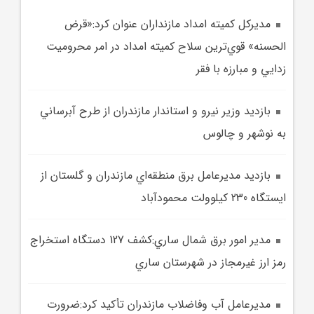
مديرکل کميته امداد مازنداران عنوان کرد:«قرض
الحسنه» قوي‌ترين سلاح کميته امداد در امر محروميت
زدايي و مبارزه با فقر
بازديد وزير نيرو و استاندار مازندران از طرح آبرساني
به نوشهر و چالوس
بازديد مديرعامل برق منطقه‌اي مازندران و گلستان از
ايستگاه 230 کيلوولت محمودآباد
مدير امور برق شمال ساري:کشف 127 دستگاه استخراج
رمز ارز غيرمجاز در شهرستان ساري
مديرعامل آب وفاضلاب مازندران تأکيد کرد:ضرورت