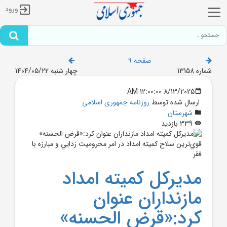
ورود
صفحه 9
شماره 13158
چهار شنبه 1404/05/22
8/13/2025 12:00:00 AM
ارسال شده توسط
روزنامه جمهوری اسلامی
شهرستان
339 بازدید
مديرکل کميته امداد
مازنداران عنوان
کرد:«قرض الحسنه»