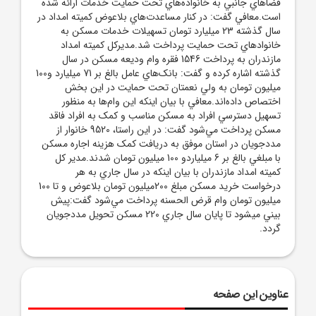
فضاهاي جانبي به خانواده‌هاي تحت حمايت خدمات ارائه‌ شده
است.معافي گفت: در کنار مساعدت‌هاي بلاعوض کميته امداد در
سال گذشته 23 ميليارد تومان تسهيلات خدمات مسکن به
خانوادهاي تحت حمايت پرداخت شد.مديرکل کميته امداد
مازندران به پرداخت 1546 فقره وام وديعه مسکن در سال
گذشته اشاره کرده و گفت: بانک‌هاي عامل بالغ بر 71 ميليارد و100
ميليون تومان به ولي نعمتان تحت حمايت در اين بخش
اختصاص داده‌اند.معافي با بيان اينکه اين وام‌ها به منظور
تسهيل دسترسي افراد به مسکن مناسب و کمک به افراد فاقد
مسکن پرداخت مي‌شود گفت: در اين راستا، 9520 خانوار از
مددجويان در استان موفق به دريافت کمک هزينه اجاره مسکن
با مبلغي بالغ بر 6 ميلياردو 100 ميليون تومان شدند.مدير کل
کميته امداد مازندران با بيان اينکه در سال جاري به هر
درخواست خريد مسکن مبلغ 200ميليون تومان بلاعوض و تا 100
ميليون تومان وام قرض الحسنه پرداخت مي‌شود گفت:پيش
بيني ميشود تا پايان سال جاري 220 مسکن تحويل مددجويان
گردد.
عناوین این صفحه