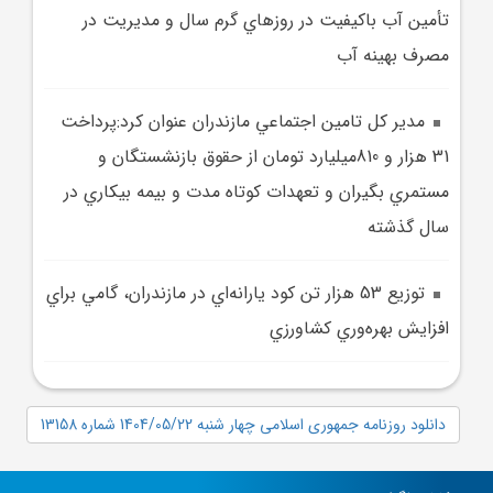
تأمين آب باکيفيت در روزهاي گرم سال و مديريت در
مصرف بهينه آب
مدير کل تامين اجتماعي مازندران عنوان کرد:پرداخت
31 هزار و 810ميليارد تومان از حقوق بازنشستگان و
مستمري بگيران و تعهدات کوتاه مدت و بيمه بيکاري در
سال گذشته
توزيع 53 هزار تن کود يارانه‌اي در مازندران، گامي براي
افزايش بهره‌وري کشاورزي
دانلود روزنامه جمهوری اسلامی چهار شنبه 1404/05/22 شماره 13158