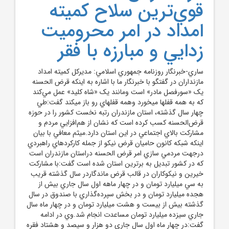
قوي‌ترين سلاح کميته
امداد در امر محروميت
زدايي و مبارزه با فقر
ساري-خبرنگار روزنامه جمهوري اسلامي: مديرکل کميته امداد
مازنداران در گفتگو با خبرنگار ما با اشاره به اينکه قرض الحسنه
يک «سورفصل مادر» است ومانند يک «شاه کليد» عمل مي‌کند
که به همه قفلها ميخورد وهمه قفلهاي رو باز ميکند گفت:طي
چهار سال گذشته، استان مازندران رتبه نخست کشور را در حوزه
قرض‌الحسنه کسب کرده است که نشان از هم‌افزايي مردم و
مشارکت بالاي اجتماعي در اين استان دارد.ميثم معافي با بيان
اينکه شبکه کانون حاميان قرض نيکو از جمله کارکردهاي راهبردي
درجهت مردمي سازي امر قرض الحسنه دراستان مازندران است
که در کشور تبديل به برترين استان شده است گفت:با مشارکت
خيرين و نيکوکاران در قالب قرض ماندگاردر سال گذشته قريب
به سي ميليارد تومان و در چهار ماهه اول سال جاري بيش از
هجده ميليارد تومان و در بخش سپرده‌گذاري با صندوق در سال
گذشته بيش از بيست و هشت ميليارد تومان و در چهار ماه سال
جاري سيزده ميليارد تومان مساعدت انجام شد.وي در ادامه
گفت:در چهار ماه اول سال جاري دو هزار و سيصد و هشتاد فقره