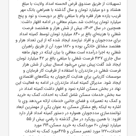
تسهيلات از طريق صندوق قرض الحسنه امداد ولايت با مبلغ
هشتاد و دو ميليارد تومان و سال گذشته با همراهي بانک مهر
قريب يازده هزار فقره وام با مبلغي بالغ بر دويست و نود و پنج
ميليارد تومان پرداخت شد.،ميثم معافي در ادامه اظهار داشت:
همچنين در سال 1403، بيش از شش هزار و هشتصد فرصت
شغلي با هزينه‌اي بالغ بر 840 ميليارد تومان توسط کميته امداد
براي مددجويان و افراد نيازمند ايجاد شده که از اين تعداد هزار و
هفتصد مشاغل خانگي بوده و 1820 مورد آن از طريق راهبران
شغلي به اجرا درآمده است.معافي با بيان اينکه در چهار ماهه
سال جاري 437 فرصت شغلي با مبلغي بالغ بر 42 ميليارد تومان
ايجاد شد گفت:پيش بيني مي‌شود امسال بيش از شش هزار
فرصت شغلي در مازندران با استفاده از ظرفيت کار فرمايان و
موسسات کاريابي براي هدايت کارجويان به بنگاه‌هاي اقتصادي
ايجاد شود. مديرکل کميته امداد مازندران در ادامه به فعاليت اين
نهاد در بخش مسکن اشاره نمود و اظهار داشت:کميته امداد در
سه بخش خدمات مسکن شامل کمک به احداث، کمک به خريد
و کمک به تعميرات و فضاي جانبي خدمات ارائه مي‌دهد.وي با
اشاره به اينکه رفع مشکل مسکن به عنوان يکي از مهمترين ابعاد
توانمندسازي مددجويان همواره در دستور کميته امداد قرار دارد
افزود: با همين رويکرد در سال گذشته با رقمي بيش از 55
ميليارد تومان 20 موردکمک به خريد مسکن،194 مورد
احداث،1220 مورد تعمير مسکن و 425مورد کمک به احداث