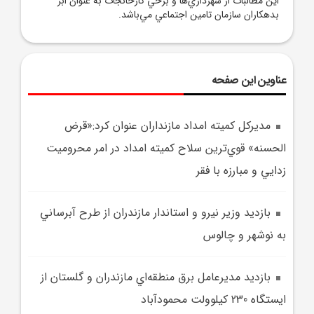
اين مطالبات از شهرداري‌ها و برخي کارخانجات به عنوان ابر
بدهکاران سازمان تامين اجتماعي مي‌باشد.
عناوین این صفحه
مديرکل کميته امداد مازنداران عنوان کرد:«قرض
الحسنه» قوي‌ترين سلاح کميته امداد در امر محروميت
زدايي و مبارزه با فقر
بازديد وزير نيرو و استاندار مازندران از طرح آبرساني
به نوشهر و چالوس
بازديد مديرعامل برق منطقه‌اي مازندران و گلستان از
ايستگاه 230 کيلوولت محمودآباد