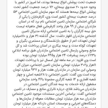
جمعيت تحت پوشش انواع بيمه‌ها بودند، اما امروز در کشور با
وجود حدود 20 صندوق بيمه‌اي، 72 درصد جمعيت کشور تحت
پوشش انواع بيمه‌ها هستند که سهم سازمان تامين اجتماعي 53
درصد جمعيت بيمه‌اي کشور است.وي، کارفرمايان را يکي از
شرکاي اجتماعي سازمان تامين اجتماعي نام برد که در استان
مازندران بيش از 99 هزار واحد کارفرمايي فعال ماهيانه ليست
حق بيمه کارگران را به تامين اجتماعي ارائه مديرکل تامين
اجتماعي مازندران اظهار داشت: سال گذشته 31 هزار و 810ميليارد
تومان تعهدات اعم از حقوق بازنشستگان و مستمري بگيران و
تعهدات کوتاه مدت و بيمه بيکاري در استان پرداخت شد و کل
منابع وصولي پارسال تامين اجتماعي مازندران طبق برنامه ابلاغي
با1/23 درصد پيشرفت 24 هزار و645 ميليارد تومان بوده
است.وي افزود: در سه ماهه اول امسال نيز با پرداخت تعهدات
11هزار و302 ميليارد توماني سازمان تامين اجتماعي، ميزان کل
وصولي اين سازمان در مازندران هفت هزار و 937 ميليارد تومان
بوده است.وي گفت: تامين اجتماعي با 28شعبه اصلي و چهار
شعبه اقماري و 14 شعبه کارگري مجموعا با46 واحد سازماني
مشغول ارائه خدمات به بيمه شدگان تامين اجتماعي در
مازندران مي‌باشد.فلاح، درباره ناترازي منابع و مصارف در تامين
اجتماعي گفت: براساس آخرين مستندات موجود تامين اجتماعي
مازندران سه هزار ميليارد تومان مطالبات معوقه از سازمان‌ها و
دستگاه‌هاي اجرايي و موسسات استان داردکه هزار ميليارد تومان