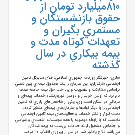
810ميليارد تومان از
حقوق بازنشستگان و
مستمري بگيران و
تعهدات کوتاه مدت و
بيمه بيکاري در سال
گذشته
ساري- خبرنگار روزنامه جمهوري اسلامي: فلاح مديرکل تامين
اجتماعي مازندران، اين سازمان را يک صندوق بيمه‌اي بين نسلي
براساس مشارکت و عضويت و پرداخت حق بيمه جامعه هدف
نام برد که اولين خريدار و دومين توزيع‌کننده خدمات بيمه‌اي و
درماني در استان است.وي، يکي از شاخص‌هاي بارزي که تامين
اجتماعي را با ديگر نهاد‌ها و سازمان‌هاي بيمه‌اي متمايز کرده،
بحث تنوع و تکثر خدمات و فعاليت‌هاي بيمه تامين اجتماعي
دانست که با رابطه دوسويه با همه موسسات اقتصادي و سياسي
و اجتماعي مشغول ارائه خدمات بي‌منت به بيمه شدگان
مي‌باشد.فلاح يادآور شد: در قبل از پيروزي انقلاب 20 درصد