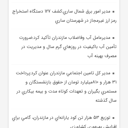
مدير امور برق شمال ساري:کشف 127 دستگاه استخراج
رمز ارز غيرمجاز در شهرستان ساري
مديرعامل آب وفاضلاب مازندران تأکيد کرد:ضرورت
تأمين آب باکيفيت در روزهاي گرم سال و مديريت در
مصرف بهينه آب
مدير کل تامين اجتماعي مازندران عنوان کرد:پرداخت
31 هزار و 810ميليارد تومان از حقوق بازنشستگان و
مستمري بگيران و تعهدات کوتاه مدت و بيمه بيکاري در
سال گذشته
توزيع 53 هزار تن کود يارانه‌اي در مازندران، گامي براي
افزايش بهره‌وري کشاورزي