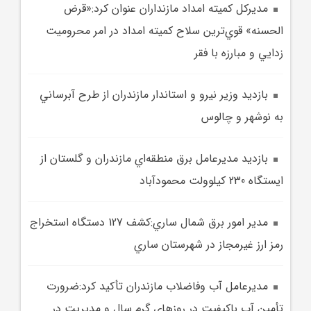
مديرکل کميته امداد مازنداران عنوان کرد:«قرض
الحسنه» قوي‌ترين سلاح کميته امداد در امر محروميت
زدايي و مبارزه با فقر
بازديد وزير نيرو و استاندار مازندران از طرح آبرساني
به نوشهر و چالوس
بازديد مديرعامل برق منطقه‌اي مازندران و گلستان از
ايستگاه 230 کيلوولت محمودآباد
مدير امور برق شمال ساري:کشف 127 دستگاه استخراج
رمز ارز غيرمجاز در شهرستان ساري
مديرعامل آب وفاضلاب مازندران تأکيد کرد:ضرورت
تأمين آب باکيفيت در روزهاي گرم سال و مديريت در