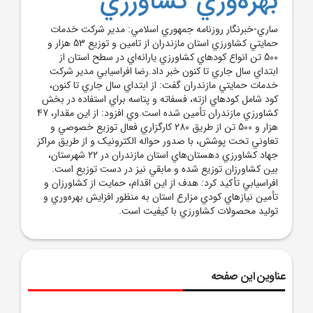
بهره‌وري کشاورزي
ساري-خبرنگار روزنامه جمهوري اسلامي: مدير شرکت خدمات
حمايتي کشاورزي استان مازندران از تامين و توزيع 53 هزار و
500 تن انواع کود‌هاي کشاورزي يارانه‌اي در سطح استان از
ابتداي سال جاري تا کنون خبر داد.رضا افراسيابي مدير شرکت
خدمات حمايتي مازندران گفت: از ابتداي سال جاري تا کنون،
کود شامل کود‌هاي ازته، فسفاته و پتاسه براي استفاده در بخش
کشاورزي مازندران تأمين شده است.وي افزود: از اين مقدار، 47
هزار و 500 تن از طريق 280 کارگزاري فعال توزيع خصوصي و
تعاوني تحت پوشش، با صدور حواله الکترونيک و از طريق مراکز
جهاد کشاورزي دهستان‌هاي استان مازندران در 22 شهرستان،
بين کشاورزان توزيع شده و مابقي نيز در دست توزيع است.
افراسيابي تأکيد کرد: هدف از اين اقدام، حمايت از کشاورزان و
تأمين نياز‌هاي کودي مزارع استان به منظور افزايش بهره‌وري و
توليد محصولات کشاورزي با کيفيت است.
عناوین این صفحه