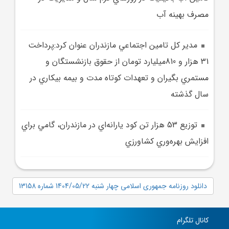
مصرف بهينه آب
مدير کل تامين اجتماعي مازندران عنوان کرد:پرداخت
31 هزار و 810ميليارد تومان از حقوق بازنشستگان و
مستمري بگيران و تعهدات کوتاه مدت و بيمه بيکاري در
سال گذشته
توزيع 53 هزار تن کود يارانه‌اي در مازندران، گامي براي
افزايش بهره‌وري کشاورزي
دانلود روزنامه جمهوری اسلامی چهار شنبه 1404/05/22 شماره 13158
کانال تلگرام