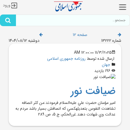
ورود
صفحه 12
شماره 13222
دوشنبه 1404/08/12
11/3/2025 12:00:00 AM
ارسال شده توسط
روزنامه جمهوری اسلامی
جهان
196 بازدید
ضيافت نور
امير مؤمنان حضرت علي عليه‌السلام فرمودند:من کثر انصافه
تشاهدت النفوس بتعديلهکسي که انصافش بسيار باشد مردم به
عدالت وي شهادت دهند.غررالحکم، ج 5، ص 289