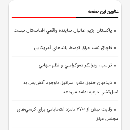
عناوین این صفحه
پاکستان: رژيم طالبان نماينده واقعي افغانستان نيست
قاچاق نفت عراق توسط باندهاي آمريکايي
ترامپ، ويرانگر دموکراسي و نظم جهاني
ديده‌بان حقوق بشر: اسرائيل باوجود آتش‌بس به
نسل‌کشي درغزه ادامه مي‌دهد
رقابت بيش از 7700 نامزد انتخاباتي براي کرسي‌هاي
مجلس عراق