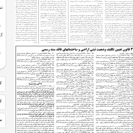
نس
کر
PDF 
PDF
م