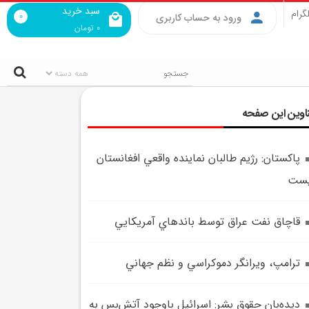
سبد خرید
گرام
0
ورود به حساب کاربری
0
تومان
اوین این صفحه
پاکستان: رژيم طالبان نماينده واقعي افغانستان
يست
قاچاق نفت عراق توسط باندهاي آمريکايي
ترامپ، ويرانگر دموکراسي و نظم جهاني
ديده‌بان حقوق بشر: اسرائيل باوجود آتش‌بس به