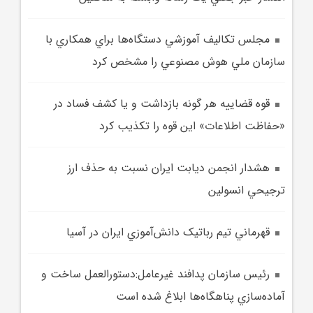
مجلس تکاليف آموزشي دستگاه‌ها براي همکاري با
سازمان ملي هوش مصنوعي را مشخص کرد
قوه قضاييه هر گونه بازداشت و يا کشف فساد در
«حفاظت اطلاعات» اين قوه را تکذيب کرد
هشدار انجمن ديابت ايران نسبت به حذف ارز
ترجيحي انسولين
قهرماني تيم رباتيک دانش‌آموزي ايران در آسيا
رئيس سازمان پدافند غيرعامل:دستورالعمل ساخت و
آماده‌سازي پناهگاه‌ها ابلاغ شده است