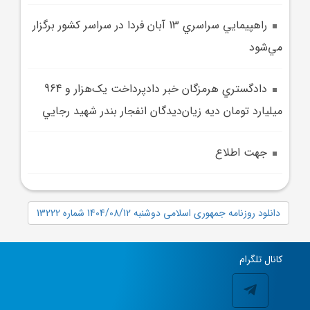
راهپيمايي سراسري 13 آبان فردا در سراسر کشور برگزار
مي‌شود
دادگستري هرمزگان خبر دادپرداخت يک‌هزار و 964
ميليارد تومان ديه زيان‌ديدگان انفجار بندر شهيد رجايي
جهت اطلاع
دانلود روزنامه جمهوری اسلامی دوشنبه 1404/08/12 شماره 13222
کانال تلگرام