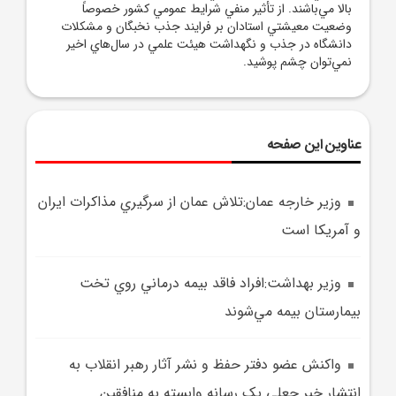
بالا مي‌باشند. از تأثير منفي شرايط عمومي کشور خصوصاً
وضعيت معيشتي استادان بر فرايند جذب نخبگان و مشکلات
دانشگاه در جذب و نگهداشت هيئت علمي در سال‌هاي اخير
نمي‌توان چشم پوشيد.
عناوین این صفحه
وزير خارجه عمان:تلاش عمان از سرگيري مذاکرات ايران
و آمريکا است
وزير بهداشت:افراد فاقد بيمه درماني روي تخت
بيمارستان بيمه مي‌شوند
واکنش عضو دفتر حفظ و نشر آثار رهبر انقلاب به
انتشار خبر جعلي يک رسانه وابسته به منافقين