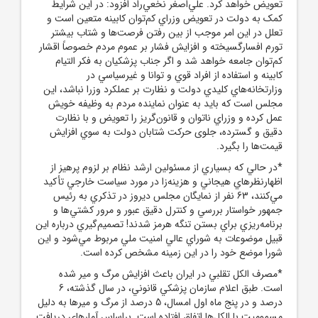
تعويض خواهد کرد. علي‌اصغر نخعي‌راد افزود: در اين شرايط
کمک به دولت در تعويض وزراي کم‌توان کابينه متعين است و
تعلل در اين امر موجب از بين رفتن فرصت‌ها و شتاب بيشتر
تورم افسارگسيخته و افزايش فشار بر عموم مردم خصوصاً اقشار
کم‌توان جامعه خواهد شد و اگر جناب پزشکيان به فکر التيام
کابينه و استفاده از افراد قوي و توانا و غيرسياسي در
وزارتخانه‌هاي کليدي دولت و نظارت بر عملکرد وزرا نباشد، اين
مجلس است که بايد به عنوان نماينده مردم به وظيفه خويش
عمل کرده و وزراي ناتوان و قانون‌گريز را تعويض و با نظارت
دقيق و گسترده، جلوی حرکت شتابان دولت به سوي افزايش
قيمت‌ها را بگيرد.
*در حالي که بسياري از مسئولين ارشد نظام بر لزوم پرهيز از
اظهارنظرهاي هيجاني و هزينه‌زا در مورد سياست خارجي تأکيد
مي‌کنند، 63 نفر از نمايگان مجلس ديروز در تذکري به رئيس‌
جمهور خواستار بررسي و کنترل دقيق عبور و مرور کشتي‌ها و
برنامه‌ريزي براي بستن تنگه هرمز شدند! تصميم‌گيري درباره اين
قبيل موضوعات به شوراي عالي امنيت ملي مربوط مي‌شود و اين
شورا موضع خود را در اين زمينه مشخص کرده است.
*مصرف الکل تقلبي در ايران باعث افزايش مرگ و مير شده
است. طبق اعلام سازمان پزشکي قانوني، در سال گذشته، 6
درصد و در پنج ماه اول امسال، 5 درصد از مرگ و ميرها به دليل
مسموميت با الکل‌ها اتفاق افتاده است. براساس آمارهاي دريافت