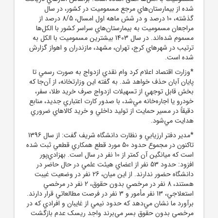
شده از بيمارستان‌هاي مرجع مسموميت در کشور، در سال
گذشته، 10 درصد و در شش ماهه اول امسال، 8/5 درصد از
مراجعان مسموميت به بيمارستان‌هاي سراسر کشور با الکل‌ها
مسموم شده‌اند. در سال 1403 بيشترين مسموميت با الکل به
ترتيب در شهرهاي کرج، تهران، مشهد، مازندران و اهواز گزارش
شده است.
*وزارت اقتصاد اعلام کرد وام نقدي ازدواج به صورت رسمي تا
پايان آبان حذف خواهد شد. به گفته اين وزارتخانه، از آن‌جا که
بخش قابل توجهي از تسهيلات ازدواج صرف خريد طلا، سفر،
خودرو يا اجاره‌خانه مي‌شد، با صدور کارت اعتباري جديد، منابع
دقيقاً در مسير حمايت از توليد داخلي و خريد کالاهاي ضروري
هدايت مي‌شود.
*مدير دفتر ارزيابي و نظارت دانشگاه شريف گفت: از سال 1396
تاکنون در مجموع حدود 50 مورد قطع همکاري قطعي ثبت شده
است که ميانگين آن کمتر از 10 نفر در سال است. بهزادي‌پور
افزود: حدود 53 نفر از اعضاي هيئت علمي در حال حاضر در
دانشگاه حضور ندارند. از اين ميان، 26 نفر در وضعيت غيبت
هستند، 8 نفر در مرخصي بدون حقوق، 2 نفر در مرخصي
استعلاجي، 13 نفر مأمور و 3 نفر در فرصت مطالعاتي قرار دارند.
برآورد ما نشان مي‌دهد که حدود نيمي از غايبان و افرادي که در
مرخصي بدون حقوق بسر مي‌برند واجد ريسک عدم بازگشت