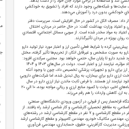
دکشي کند و متأسفانه در برخي موارد جان خود را از دست بدهد.
 سايت‌ها و شبکه‌هايي وجود دارند که افراد را تشويق به خودکشي
اي خودکشي بدون درد را آموزش مي‌دهند.
 داد: مصرف الکل در کشور در حال افزايش است. سرپرست دفتر
مل
 و اعتياد وزارت بهداشت گفت: در حال حاضر در مردان، اختلال
ن اعتياد به مواد مخدر شده است. از سويي مسائل اجتماعي، اقتصادي
روان بويژه در مردان تأثيرگذارند.
‌بيني کرده با شرايط فعلي تأمين ارز و اعتبار مورد نياز توليد دارو
جر
و به صورت مشخص و غيرقابل انکار، از تحريم‌ها تأثير گرفته، مختل
 شديد دارو تا پايان سال، حتمي خواهد بود. مجتبي سرکندي افزود:
واردات مواد اوليه و مواد مؤثره، نيازمند ارز و اعتبار است. دولت در سال‌هاي 1403 و 1404
يارد دلار ارز براي دارو و تجهيزات پزشکي تخصيص داد، چون با وجود آنکه
خت ارزي دارو براي بيماران، به ريال تبديل شده، اما شرکت‌هاي دارويي
د نيازمند ارز هستند. با فرض ثابت ماندن نياز ارزي دارو در سال
جاري، از آنجا که طي ماه‌هاي اخير، دولت با کمبود منابع ارزي و ريالي مواجه بوده، 10 الي 20
ارز، کاهش واردات را هم رقم مي‌زند.
 ندامتگاه قزلحصار پس از قبولي در آزمون ورودي دانشگاه‌هاي صنعتي
 اسلامي به مقاطع تحصيلي کارشناسي و کار شناسي ارشد راه يافتند. از
اين تعداد زنداني، 4 نفر در مقطع کارشناسي و 7 نفر در مقطع کارشناسي ارشد در رشته‌هاي
ان، مهندسي مکانيک خودرو، مهندس کامپيوتر و مقطع کارشناسي ارشد
ورزشي، مديريت کارآفريني، حقوق، حسابداري، مهندسي فن‌آوري