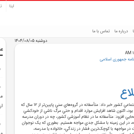
ایتا
تل
درباره ما
تماس با ما
دوشنبه 1404/08/05
عن
نامه جمهوری اسلامی
اع
مر
*رئيس سازمان امور اجتماعي کشور خبر داد: متأسفانه در گروه‌هاي سني پايين‌تر از 12 سال که
ار
ر بود، اکنون شاهد افزايش موارد اقدام و حتي مرگ ناشي از خودکشي
ي افزود: متأسفانه ما در نظام آموزشي کشور، چه در دوران مدرسه
ه، در اين زمينه با مشکل جدي مواجه هستيم. بطوري که يک نوجوان
ن است در مواجهه با کوچک‌ترين فشار در زندگي، خانواده يا مدرسه،
مح