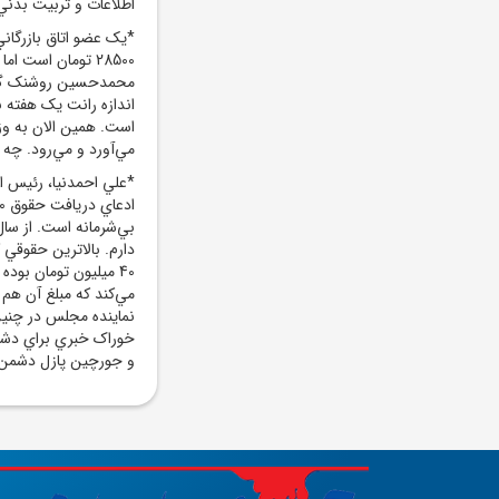
اطلاعات و تربيت بدني
*يک عضو اتاق بازرگاني 
محمدحسين روشنک گفت: 
اندازه رانت يک هفته
است. همين الان به وز
مي‌آورد و مي‌رود. چه 
*علي احمدنيا، رئيس ا
دارم. بالاترين حقوقي ک
40 ميليون تومان بو
مي‌کند که مبلغ آن هم
نماينده مجلس در چني
خوراک خبري براي دشم
و جورچين پازل دشمن