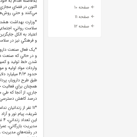
بلافاصله اقدام به خو
اکنون در فضاي مجازي،
صفحه 10
مي‌کنند و حتي روش‌ه
صفحه 11
*وزارت بهداشت هشدار
صفحه 12
سلامت رواني، اجتماعي
اعتياد به الکل جايگزي
و فرهنگي نيز در سلامت 
*يک فعال صنعت دارو پيش
و در حالي که صنعت دار
شدن خط توليد و کمبود
حدود 4/3 ميل
طبق طرح دارويار، پردا
همچنان براي فعاليت خو
درصد کاهش دسترسي به 
*11 نفر از زندانيان
شريف، پيام نور و آزاد
مديريت بازرگاني، عمر
در رشته‌هاي مديريت 