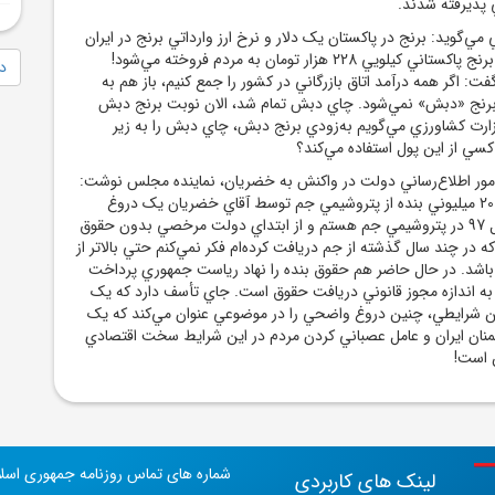
 پذيرفته شدند.
مي‌گويد: برنج در پاکستان يک دلار و نرخ ارز وارداتي برنج در ايران
28500 تومان است اما برنج پاکستاني کيلويي 228 هزار تومان به مردم فروخته مي‌شود!
دا
اگر همه درآمد اتاق بازرگاني در کشور را جمع کنيم، باز هم به
 برنج «دبش» نمي‌شود. چاي دبش تمام شد، الان نوبت برنج دبش
ارت کشاورزي مي‌گويم به‌زودي برنج دبش، چاي دبش را به زير
کسي از اين پول استفاده مي‌کند؟
مور اطلاع‌رساني دولت در واکنش به خضريان، نماينده مجلس نوشت:
‏ادعاي دريافت حقوق 200 ميليوني بنده از پتروشيمي جم توسط آقاي خضريان يک دروغ
بي‌شرمانه است. از سال 97 در پتروشيمي جم هستم و از ابتداي دولت مرخصي بدون حقوق
ه در چند سال گذشته از جم دريافت کرده‌ام فکر نمي‌کنم حتي بالاتر از
ده باشد. در حال حاضر هم حقوق بنده را نهاد رياست جمهوري پرداخت
 به اندازه مجوز قانوني دريافت حقوق است. جاي تأسف دارد که يک
ن شرايطي، چنين دروغ واضحي را در موضوعي عنوان مي‌کند که يک
نان ايران و عامل عصباني کردن مردم در اين شرايط سخت اقتصادي
 است!
شماره های تماس روزنامه جمهوری اسل
لینک های کاربردی