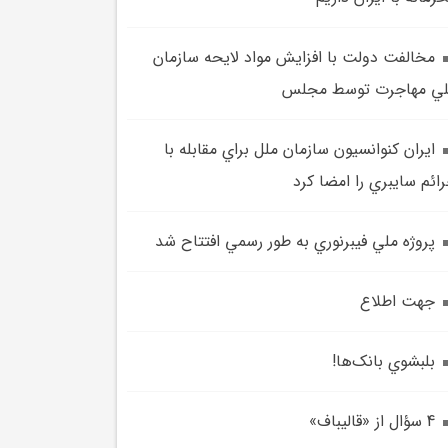
مخالفت دولت با افزايش مواد لايحه سازمان
ي مهاجرت توسط مجلس
ايران کنوانسيون سازمان ملل براي مقابله با
ائم سايبري را امضا کرد
پروژه ملي فيبرنوري به طور رسمي افتتاح شد
جهت اطلاع
بلبشوي بانک‌ها!
4 سؤال از «قاليباف»