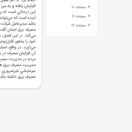
صفحه 10
اين درحالي است که پيش
صفحه 11
آينده است که مي‌تواند
باشد.مديرعامل شرکت تو
صفحه 12
مصرف برق استان گفت: 
مي‌کند. در اين فصل، 
خود را به‌طور قابل‌توج
مي‌آورد. در واقع، است
آن افزايش مصرف در ب
مردم در مديريت مصرف ا
مديريت مصرف برق همکا
سرمايشي غيرضروري و اس
مصرف برق داشته باشد