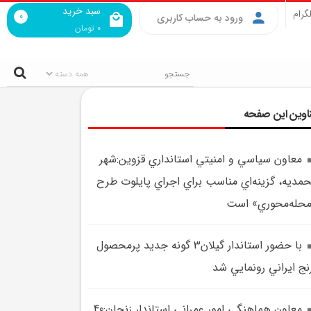
سبد خرید
گرام
0
ورود به حساب کاربری
0
تومان
اوین این صفحه
معاون سياسي و امنيتي استانداري قزوين:شهر
مديه، گزينه‌اي مناسب براي اجراي پايلوت طرح
حله‌محوري» است
با حضور استاندار گيلان3 گونه جديد پرمحصول
نج ايراني رونمايي شد
معاون هماهنگي امور عمراني استاندار زنجان:40