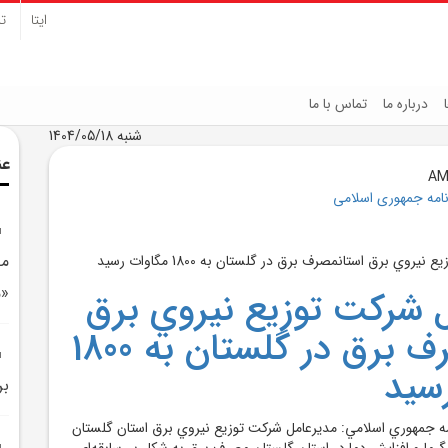
ایتا
تل
درباره ما
تماس با ما
شنبه 1404/05/18
عن
نامه جمهوری اسلامی
مح
«م
 شرکت توزيع نيروي برق
استانمصرف برق در گلستان به 1800
سيد
بر
امه جمهوري اسلامي: مديرعامل شرکت توزيع نيروي برق استان گلستان
ل گرما و افزايش دما در استان گلستان مصرف برق به شکل بي‌سابقه‌اي