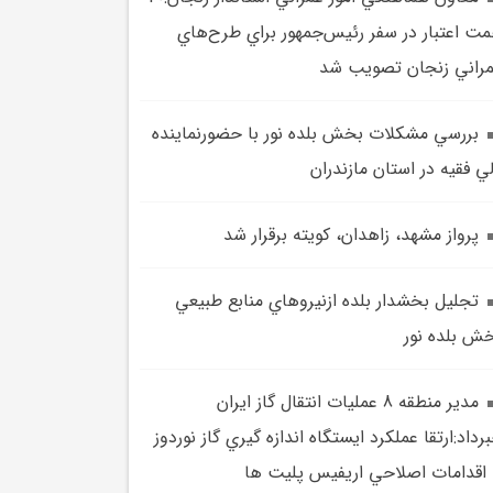
ت اعتبار در سفر رئيس‌جمهور براي طرح‌هاي
راني زنجان تصويب شد
بررسي مشکلات بخش بلده نور با حضورنماينده
ي فقيه در استان مازندران
پرواز مشهد، زاهدان، کويته برقرار شد
تجليل بخشدار بلده ازنيرو‌هاي منابع طبيعي
ش بلده نور
مدير منطقه 8 عمليات انتقال گاز ايران
رداد:ارتقا عملكرد ايستگاه اندازه گيري گاز نوردوز
 اقدامات اصلاحي اريفيس پليت ها