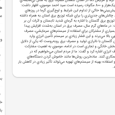
افزايش يافته و به مرز يک‌هزار و 800 مگاوات رسيده است.سيد احمد موسوي، اظهار داشت:
هم
‌بيني‌ها حاکي از تداوم اين شرايط و اوج‌گيري گرما در روزهاي
 چالش‌هاي جدي‌تري را براي شبکه توزيع برق استان به همراه داشته
عم
زيع برق گلستان با اشاره به گرماي شديد تابستان و اثرات آن بر
در ماه‌هاي گرم سال، مصرف برق در استان به‌شدت افزايش پيدا
بسياري از مشترکان براي استفاده از سيستم‌هاي سرمايشي، مصرف
هي بالا مي‌برند و اين فشار زيادي بر سيستم تأمين انرژي وارد
ول
ان گلستان با ناترازي توليد و مصرف برق روبه‌روست که يکي از دلايل
خش خانگي و تجاري است.در ادامه، موسوي به اهميت مشارکت
نرژي اشاره کرد و گفت: ما از مردم استان مي‌خواهيم که در
ري کنند. ساده‌ترين روش‌ها مانند خاموش کردن دستگاه‌هاي
تفاده بهينه از سيستم‌هاي تهويه مي‌تواند تأثير زيادي در کاهش بار
.
بخ
خب
با