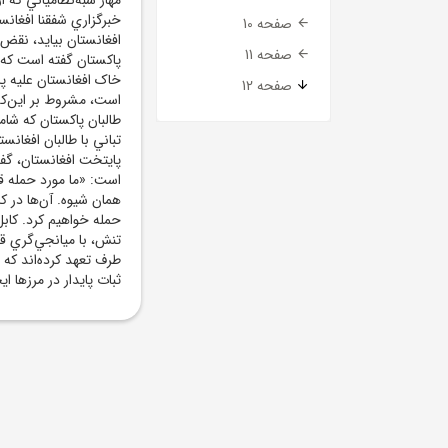
خبرگزاري شفقنا افغانس
صفحه 10
افغانستان بيايد، نقض 
صفحه 11
پاکستان گفته است که ب
خاک افغانستان عليه پا
صفحه 12
است، مشروط بر اين‌
طالبان پاکستان که شام
تباني با طالبان افغانس
پايتخت افغانستان، گف
است: «ما مورد حمله قر
همان شيوه. آن‌ها در کا
حمله خواهيم کرد. کاب
تنش، با ميانجي‌گري قط
طرف تعهد کرده‌اند که 
ثبات پايدار در مرزها ايج