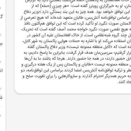
تان، او به خبرگزاري رويترز گفته است: «هر چيزي (حمله) که از
اين توافق خواهد بود. همه‌ چيز به اين بند بستگي دارد.»وزير دفاع
گر
راساس توافق‌نامه‌ آتش‌بس، طالبان متعهد شده‌اند که هيچ تعرضي از
کستان صورت نگيرد.او تأکيد کرده است که اين توافق هم‌اکنون نافذ
که هيچ نقضي صورت نگيرد.خواجه محمد آصف گفته است که تحريک
ل چند گروه شبه‌نظامي است، از خاک افغانستان عليه آن کشور در
تان استفاده مي‌کند.او با اشاره به حملات هوايي پاکستان به شهر کابل،
جم
ته است که «کابل منطقه‌ ممنوعه نيست».وزير دفاع پاکستان گفته
ار گرفتيم؛ سرزمين‌مان هدف قرار گرفت، بنابراين ما پاسخ داديم، به
بل حضور دارند؛ در همه‌ جا حضور دارند. هرجا که باشند ما به آن‌ها
ل منطقه ممنوعه نيست.»طالبان و پاکستان پس از يک هفته درگيري و
ر و ترکيه توافق‌نامه‌ آتش‌بس امضا کردند.براساس اين توافق‌نامه، دو
ان
به حريم همديگر احترام ‌گذارند و سازوکارهايي را براي تقويت صلح و
اد ‌کنند.
شد