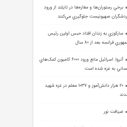
برخي رستوران‌ها و مغازه‌ها در تايلند از ورود
دشگران صهيونيست جلوگيري مي‌کنند
سارکوزي به زندان افتاد حبس اولين رئيس
هوري فرانسه بعد از 80 سال
آنروا: اسرائيل مانع ورود 6000 کاميون کمک‌هاي
ساني به غزه شده است
20 هزار دانش‌آموز و 1037 معلم در غزه شهيد
ند
ضيافت نور