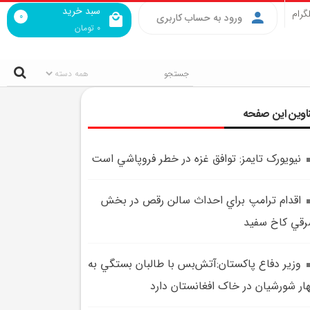
سبد خرید
گرام
0
ورود به حساب کاربری
0
تومان
اوین این صفحه
نيويورک تايمز: توافق غزه در خطر فروپاشي است
اقدام ترامپ براي احداث سالن رقص در بخش
قي کاخ سفيد
وزير دفاع پاکستان:آتش‌بس با طالبان بستگي به
ار شورشيان در خاک افغانستان دارد