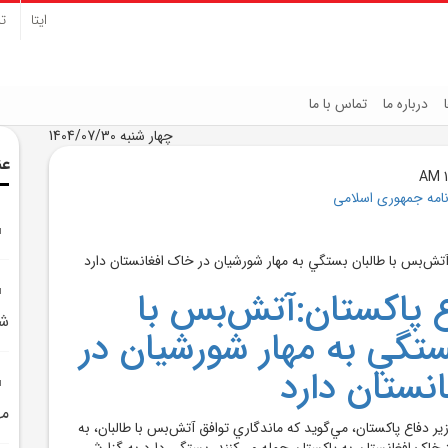
ایتا
تل
درباره ما
تماس با ما
چهار شنبه 1404/07/30
عن
نامه جمهوری اسلامی
ع پاکستان:آتش‌بس با
شر
ستگي به مهار شورشيان در
نستان دارد
مه
 دفاع پاکستان، مي‌گويد که ماندگاري توافق آتش‌بس با طالبان، به
از خاک افغانستان به پاکستان حمله مي‌کنند، بستگي دارد.به گزارش