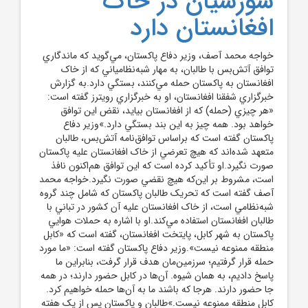
شورشيان در خاک
افغانستان دارد
خواجه محمد آصف، وزير دفاع پاکستان، مي‌گويد که ماندگاري
توافق آتش‌بس با طالبان، به مهار شبه‌نظامياني که از خاک
افغانستان به پاکستان حمله مي‌کنند، بستگي دارد.به گزارش
خبرگزاري شفقنا افغانستان، او به خبرگزاري رويترز گفته است:
«هر چيزي (حمله) که از افغانستان بيايد، نقض اين توافق
خواهد بود. همه‌ چيز به اين بند بستگي دارد.»وزير دفاع
پاکستان گفته است که براساس توافق‌نامه‌ آتش‌بس، طالبان
متعهد شده‌اند که هيچ تعرضي از خاک افغانستان عليه پاکستان
صورت نگيرد.او تأکيد کرده است که اين توافق هم‌اکنون نافذ
است، مشروط بر اين‌که هيچ نقضي صورت نگيرد.خواجه محمد
آصف گفته است که تحريک طالبان پاکستان که شامل چند گروه
شبه‌نظامي است، از خاک افغانستان عليه آن کشور در تباني با
طالبان افغانستان استفاده مي‌کند.او با اشاره به حملات هوايي
پاکستان به شهر کابل، پايتخت افغانستان، گفته است که «کابل
منطقه‌ ممنوعه نيست».وزير دفاع پاکستان گفته است: «ما مورد
حمله قرار گرفتيم؛ سرزمين‌مان هدف قرار گرفت، بنابراين ما
پاسخ داديم، به همان شيوه. آن‌ها در کابل حضور دارند؛ در همه‌
جا حضور دارند. هرجا که باشند ما به آن‌ها حمله خواهيم کرد.
کابل منطقه ممنوعه نيست.»طالبان و پاکستان پس از يک هفته