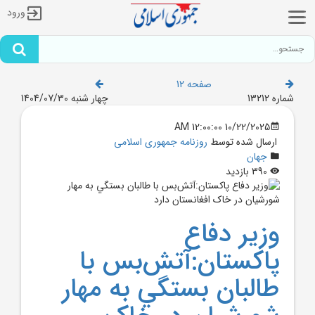
ورود
صفحه 12
شماره 13212
چهار شنبه 1404/07/30
10/22/2025 12:00:00 AM
ارسال شده توسط
روزنامه جمهوری اسلامی
جهان
390 بازدید
وزير دفاع
پاکستان:آتش‌بس با
طالبان بستگي به مهار