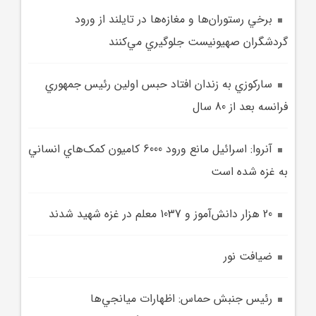
برخي رستوران‌ها و مغازه‌ها در تايلند از ورود
گردشگران صهيونيست جلوگيري مي‌کنند
سارکوزي به زندان افتاد حبس اولين رئيس جمهوري
فرانسه بعد از 80 سال
آنروا: اسرائيل مانع ورود 6000 کاميون کمک‌هاي انساني
به غزه شده است
20 هزار دانش‌آموز و 1037 معلم در غزه شهيد شدند
ضيافت نور
رئيس جنبش حماس: اظهارات ميانجي‌ها