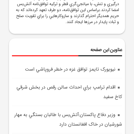
درگيري و تنش، با ميانجي‌گري قطر و ترکيه توافق‌نامه‌ آتش‌بس
امضا کردند.براساس اين توافق‌نامه، دو طرف تعهد کرده‌اند که به
حريم همديگر احترام ‌گذارند و سازوکارهايي را براي تقويت صلح
و ثبات پايدار در مرزها ايجاد ‌کنند.
عناوین این صفحه
نيويورک تايمز: توافق غزه در خطر فروپاشي است
اقدام ترامپ براي احداث سالن رقص در بخش شرقي
کاخ سفيد
وزير دفاع پاکستان:آتش‌بس با طالبان بستگي به مهار
شورشيان در خاک افغانستان دارد