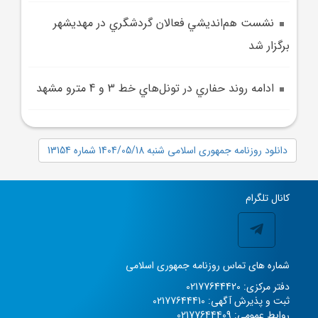
نشست هم‌انديشي فعالان گردشگري در مهديشهر
برگزار شد
ادامه روند حفاري در تونل‌هاي خط 3 و 4 مترو مشهد
دانلود روزنامه جمهوری اسلامی شنبه 1404/05/18 شماره 13154
کانال تلگرام
شماره های تماس روزنامه جمهوری اسلامی
دفتر مرکزی: 02177644420
ثبت و پذیرش آگهی: 02177644410
روابط عمومی: 02177644409