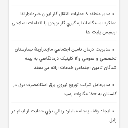
مدير منطقه 8 عمليات انتقال گاز ايران خبرداد:ارتقا
عملكرد ايستگاه اندازه گيري گاز نوردوز با اقدامات اصلاحي
اريفيس پليت ها
مديريت درمان تامين اجتماعي مازندران:5 بيمارستان
تخصصي و عمومي و14 کلينيک درمانگاهي به بيمه
شدگان تامين اجتماعي خدمات ارائه مي‌دهند
مديرعامل شرکت توزيع نيروي برق استانمصرف برق در
گلستان به 1800 مگاوات رسيد
ايجاد وقف پنجاه ميليارد ريالي براي حمايت از ايتام در
زابل