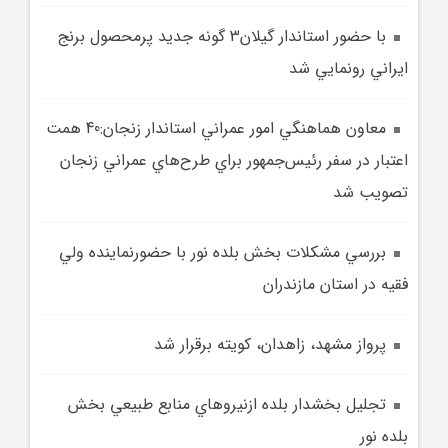
با حضور استاندار گيلان3 گونه جديد پرمحصول برنج
ايراني رونمايي شد
معاون هماهنگي امور عمراني استاندار زنجان:40 همت
اعتبار در سفر رئيس‌جمهور براي طرح‌هاي عمراني زنجان
تصويب شد
بررسي مشکلات بخش بلده نور با حضورنماينده ولي
فقيه در استان مازندران
پرواز مشهد، زاهدان، کويته برقرار شد
تجليل بخشدار بلده ازنيرو‌هاي منابع طبيعي بخش
بلده نور