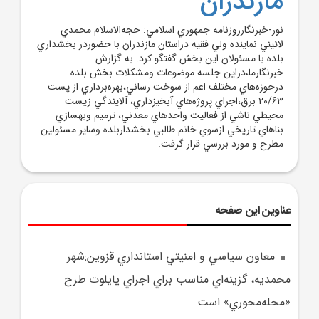
مازندران
نور-خبرنگارروزنامه جمهوري اسلامي‎: حجه‌الاسلام محمدي
لائيني نماينده ولي فقيه دراستان مازندران با حضوردر بخشداري
بلده با مسئولان اين بخش گفتگو کرد. به گزارش
خبرنگارما،دراين جلسه موضوعات ومشکلات بخش بلده
درحوزه‌هاي مختلف اعم از سوخت رساني،بهره‌برداري از پست
20/63 برق،اجراي پروژه‌هاي آبخيزداري، آلايندگي زيست
محيطي ناشي از فعاليت واحدهاي معدني، ترميم وبهسازي
بناهاي تاريخي ازسوي خانم طالبي بخشداربلده وساير مسئولين
مطرح و مورد بررسي قرار گرفت.
عناوین این صفحه
معاون سياسي و امنيتي استانداري قزوين:شهر
محمديه، گزينه‌اي مناسب براي اجراي پايلوت طرح
«محله‌محوري» است