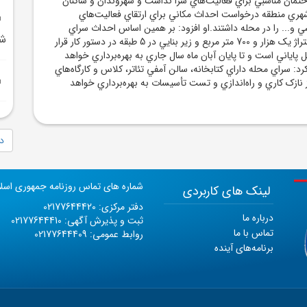
اختمان مناسبي براي فعاليت‌هاي سرا نداشت و شهروندان و ساکنان
هري منطقه درخواست احداث مکاني براي ارتقاي فعاليت‌هاي
 و... را در محله داشتند.او افزود: بر همين اساس احداث سراي
شه
محله باغ فردوس به متراژ يک هزار و 700 متر مربع و زير بنايي در 5 طبقه در دستور کار قرار
 پاياني است و تا پايان آبان ماه سال جاري به بهره‌برداري خواهد
: سراي محله داراي کتابخانه، سالن آمفي تئاتر، کلاس و کارگاه‌هاي
ازک کاري و راه‌اندازي و تست تأسيسات به بهره‌برداري خواهد
دا
شماره های تماس روزنامه جمهوری اسل
لینک های کاربردی
دفتر مرکزی: 02177644420
درباره ما
ثبت و پذیرش آگهی: 02177644410
تماس با ما
روابط عمومی: 02177644409
برنامه‌های آینده