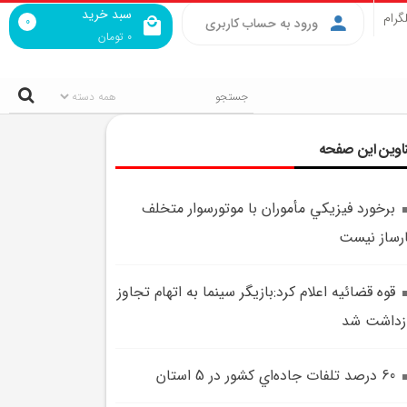
سبد خرید
گرام
0
ورود به حساب کاربری
0
تومان
اوین این صفحه
برخورد فيزيکي مأموران با موتورسوار متخلف
رساز نيست
قوه قضائيه اعلام کرد:بازيگر سينما به اتهام تجاوز
زداشت شد
60 درصد تلفات جاده‌اي کشور در 5 استان