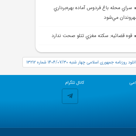
سراي محله باغ فردوس آماده بهره‌برداري
روندان مي‌شود
قوه قضائيه: سکته مغزي تتلو صحت ندارد
نلود روزنامه جمهوری اسلامی چهار شنبه 1404/07/30 شماره 13212
امی
کانال تلگرام