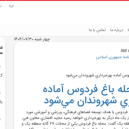
ایتا
تل
درباره ما
تماس با ما
چهار شنبه 1404/07/30
عن
نامه جمهوری اسلامی
کا
ه باغ فردوس آماده
اري شهروندان مي‌شود
با
 فردوس با هدف توسعه فضاهاي فرهنگي، ورزشي و آموزشي مورد
 از يک ماه ديگر به بهره‌برداري خواهد رسيد.مجيد افشاري معاون فني
و عمراني شهرداري منطقه يک گفت: محله باغ فردوس يکي از محلات 27 گانه منطقه يک و