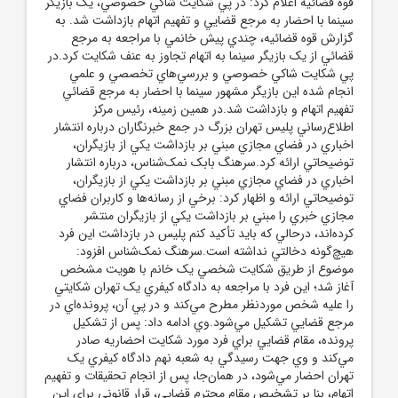
قوه قضائيه اعلام کرد: در پي شکايت شاکي خصوصي، يک بازيگر
سينما با احضار به مرجع قضايي و تفهيم اتهام بازداشت شد. به
گزارش قوه قضائيه، چندي پيش خانمي با مراجعه به مرجع
قضائي از يک بازيگر سينما به اتهام تجاوز به عنف شکايت کرد.در
پي شکايت شاکي خصوصي و بررسي‌هاي تخصصي و علمي
انجام شده اين بازيگر مشهور سينما با احضار به مرجع قضائي
تفهيم اتهام و بازداشت شد.در همين زمينه، رئيس مرکز
اطلاع‌رساني پليس تهران بزرگ در جمع خبرنگاران درباره انتشار
اخباري در فضاي مجازي مبني بر بازداشت يکي از بازيگران،
توضيحاتي ارائه کرد.سرهنگ بابک نمک‌شناس، درباره انتشار
اخباري در فضاي مجازي مبني بر بازداشت يکي از بازيگران،
توضيحاتي ارائه و اظهار کرد: برخي از رسانه‌ها و کاربران فضاي
مجازي خبري را مبني بر بازداشت يکي از بازيگران منتشر
کرده‌اند، درحالي که بايد تأکيد کنم پليس در بازداشت اين فرد
هيچ‌گونه دخالتي نداشته است.سرهنگ نمک‌شناس افزود:
موضوع از طريق شکايت شخصي يک خانم با هويت مشخص
آغاز شد؛ اين فرد با مراجعه به دادگاه کيفري يک تهران شکايتي
را عليه شخص موردنظر مطرح مي‌کند و در پي آن، پرونده‌اي در
مرجع قضايي تشکيل مي‌شود.وي ادامه داد: پس از تشکيل
پرونده، مقام قضايي براي فرد مورد شکايت احضاريه صادر
مي‌کند و وي جهت رسيدگي به شعبه نهم دادگاه کيفري يک
تهران احضار مي‌شود، در همان‌جا، پس از انجام تحقيقات و تفهيم
اتهام، بنا بر تشخيص مقام محترم قضايي، قرار قانوني براي اين