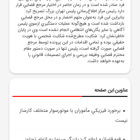
فرد صادر شده است و در زمان حاضر در اختيار مرجع قضايي قرار
دارد.رئيس مرکز اطلاع‌رساني پليس تهران بزرگ تصريح کرد:
بنابراين اين فرد به‌عنوان متهم احضار و در محل مرجع قضايي
بازداشت شده است و هيچ‌گونه عمليات دستگيري ازسوي پليس
آگاهي يا ساير يگان‌هاي انتظامي انجام نشده است.وي در پايان
خاطرنشان کرد: شکايت مطرح‌شده شکايت شخصي با هويت
حقيقي بوده و تمامي اقدامات در اين پرونده توسط مرجع
قضايي صورت گرفته است، پليس تنها در صورت دستور مقام
محترم قضايي وظيفه بررسي و اجراي تصميمات قانوني را
به‌عهده خواهد داشت.
عناوین این صفحه
برخورد فيزيکي مأموران با موتورسوار متخلف کارساز
نيست
قوه قضائيه اعلام کرد:بازيگر سينما به اتهام تجاوز