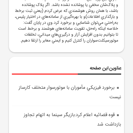
و پلاک‌شان مخفي يا پوشانده نشده باشد. اگر پلاک پوشانده
باشد، با همان روش هوشمندي که عرض کردم (يعني ثبت برخط
و بارگذاري اطلاعات)و با بهره‌گيري از سامانه‌هاي در اختيار پليس،
به‌راحتي مي‌توان شناسايي و برخورد کرد.وي در پايان گفت:
خلاصه اينکه راه‌حل، تقويت سامانه‌هاي هوشمند و برخط است
تا بتوانيم بدون افزايش آزار و درگيري‌هاي ميداني، تخلفات
موتورسيکلت‌سواران را کنترل کنيم و ايمني معابر را ارتقا دهيم.
عناوین این صفحه
برخورد فيزيکي مأموران با موتورسوار متخلف کارساز
نيست
قوه قضائيه اعلام کرد:بازيگر سينما به اتهام تجاوز
بازداشت شد