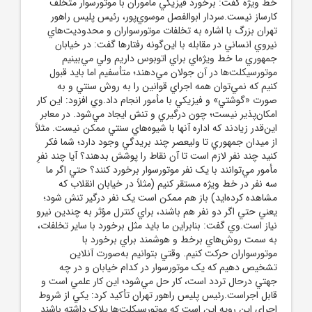
خط ويژه گفت: برخورد فيزيکي ماموران با موتورسوار متخلف
کارساز نيست.سردار ابوالفصل موسوي‌پور، رئيس پليس راهور
تهران بزرگ با اشاره به تخلفات موتورسواران و محدوديت‌هاي
نيروي انساني در مقابله با اين‌گونه رفتارها گفت: در خيابان
جمهوري ما خط ويژه‌اي براي اتوبوس داريم ولي مي‌بينيم
موتورسيکلت‌ها در آن جولان مي‌دهند؛ متأسفيم اما بايد قبول
کنيم که نمي‌توان همه اجراي قوانين را به روش سنتي و به
صورت «گوشتي» و فيزيکي با مأمور انجام داد.وي افزود: اين کار
امکان‌پذير نيست؛ چون درگيري و تنش ايجاد مي‌شود. در معابر
اين‌قدر زيادند که اداره آنها با شيوه‌هاي سنتي ممکن نيست. مثلاً
از ميدان جمهوري تا وليعصر چند بريدگي وجود دارد؛ شما فکر
کنيد چند نفر لازم است تا آن نقاط را پوشش بدهند؟ آيا چند نفرِ
مأمور مي‌توانند با يک نفر موتورسوار برخورد کنند؟ حتي اگر ما
سه نفر در خط ويژه مستقر کنيم (مثلاً در خيابان انقلاب که
مشاهده کرده‌ايد) باز هم ممکن است يک نفر درگير تنش شود؛
يعني حتي اگر دو نفر هم باشند، براي کنترل مؤثر به چندين نيرو
نياز است.وي گفت: بنابراين ما بايد مثل برخورد با ساير تخلفات،
به سمت روش‌هاي برخط و هوشمند براي برخورد با
موتورسواران حرکت کنيم. وقتي بتوانيم به‌صورت آنلاين
تشخيص دهيم که يک موتورسوار در کدام خيابان و در چه
جهتي درحال تردد است، کار حل مي‌شود؛ اين کار علمي است و
قابل اجراست.رئيس پليس راهور تهران تأکيد کرد: يکي از شروط
اجراي اين رويه اين است که موتورسيکلت‌ها پلاک داشته باشند