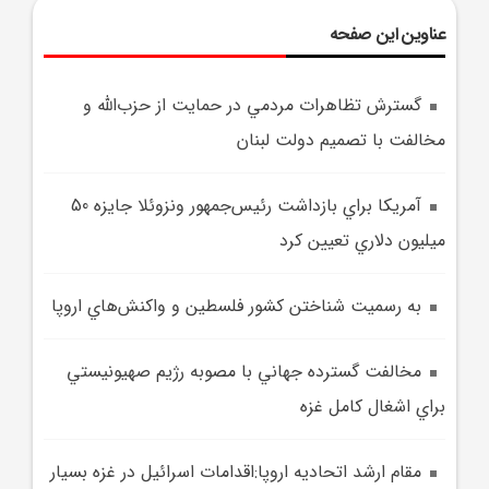
عناوین این صفحه
گسترش تظاهرات مردمي در حمايت از حزب‌الله و
مخالفت با تصميم دولت لبنان
آمريکا براي بازداشت رئيس‌جمهور ونزوئلا جايزه 50
ميليون دلاري تعيين کرد
به‎ رسميت شناختن کشور فلسطين و واکنش‌هاي اروپا
مخالفت گسترده جهاني با مصوبه رژيم صهيونيستي
براي اشغال کامل غزه
مقام ارشد اتحاديه اروپا:اقدامات اسرائيل در غزه بسيار