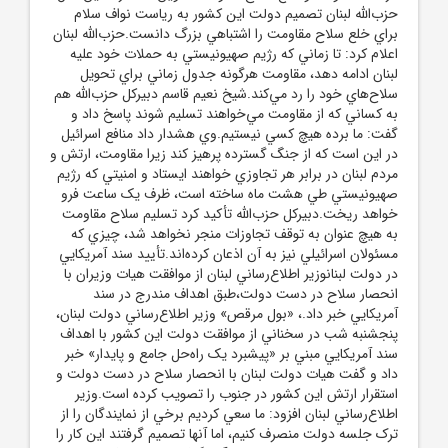
حزب‌الله لبنان تصميم دولت اين کشور به رياست نواف سلام
براي خلع سلاح مقاومت را اشتباهي بزرگ دانست.حزب‌الله لبنان
اعلام کرد: تا زماني که رژيم صهيونيستي به حملات خود عليه
لبنان ادامه دهد، مقاومت هرگونه جدول زماني براي تحويل
سلاح‌هاي خود را رد مي‌کند.شيخ نعيم قاسم دبيرکل حزب‌الله هم
به کساني که از مقاومت مي‌خواهند تسليم شوند پاسخ داد و
گفت: ما برده هيچ کسي نيستيم.وي هشدار داد منافع اسرائيل
در اين است که از جنگ گسترده پرهيز کند زيرا مقاومت، ارتش و
مردم لبنان در برابر هر تجاوزي خواهند ايستاد و امنيتي که رژيم
صهيونيستي طي هشت ماه ساخته است، ظرف يک ساعت فرو
خواهد ريخت.دبيرکل حزب‌الله تأکيد کرد تسليم سلاح مقاومت
به هيچ عنوان به توقف تجاوزات منجر نخواهد شد، چيزي که
مسئولان اسرائيلي نيز به آن اذعان کرده‌اند.تأييد سند آمريکايي
در دولت لبنانوزير اطلاع‌رساني لبنان از موافقت هيات وزيران با
انحصار سلاح در دست دولت،طبق اهداف مندرج در سند
آمريکايي خبر داد.، «بول مرقص» وزير اطلاع‌رساني دولت لبنان،
پنجشنبه شب در سخناني از موافقت دولت اين کشور با اهداف
سند آمريکايي مبني بر «پيشبرد يک راه‌حل جامع و پايدار» خبر
داد و گفت هيات دولت لبنان با انحصار سلاح در دست دولت و
استقرار ارتش اين کشور در جنوب را تصويب کرده است.وزير
اطلاع‌رساني لبنان افزود: ما سعي کرديم برخي از نمايندگان را از
ترک جلسه دولت منصرف کنيم، اما آنها تصميم گرفتند اين کار را