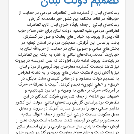
تصميم دولت لبنان
رسانه‌هاي لبنان از گسترده شدن تظاهرات مردمي در حمايت از
حزب‌الله در نقاط مختلف اين کشور خبر دادند.به گزارش
رسانه‌هاي لبناني از جمله پايگاه خبري لبنان الآن، تظاهرات
اعتراضي مردمي عليه تصميم دولت لبنان براي خلع سلاح حزب
الله، پس از بيروت،به خيابان‌هاي بعلبک و صور نيز گسترش
يافت.براساس اين گزارش، همچنين مردم در استان نبطيه در
بخش‌هاي مياني و جنوبي لبنان در حمايت از حزب‌الله لبنان به
خيابان‌ها آمدند.رسانه‌هاي لبناني با اشاره به اينکه اين تظاهرات
در پايتخت بيروت ادامه دارد، افزودند که عين المريسه در بيروت
نيز شاهد تجمعات گسترده معترضان بود.گروهي از مردم لبنان
نيز با آتش زدن لاستيک خيابان‌هاي بيروت را به نشانه اعتراض
به تصميم دولت مسدود و در مقابل کليساي سنت مايکل، در
«رياق« و «علي النهري» تجمع کردند. "لبيک يا نصرالله»، «مرگ
بر آمريکا»، «مرگ بر خائن به وطن» و «ما مرد شهادتيم» و
«هيهات من الذله» از جمله شعارهاي شرکت کنندگان در اين
تظاهرات بود.براساس گزارش رسانه‌هاي لبناني، دولت اين کشور
تدابير امنيتي خود را در مقابل سفارت آمريکا در بيروت و مقابل
محل سکونت مقامات دولتي اين کشور از جمله «نواف سلام»
نخست‌وزير لبنان در قريطم، شدت بخشيده است.دولت لبنان از
ارتش خواست تا پايان سال ميلادي طرحي را براي انحصار سلاح
در دست دولت و خلع سلاح مقاومت تدوين کند.در همين حال،