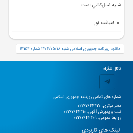
شبيه نسل‌کشي است
ضيافت نور
دانلود روزنامه جمهوری اسلامی شنبه 1404/05/18 شماره 13154
کانال تلگرام
شماره های تماس روزنامه جمهوری اسلامی
دفتر مرکزی: 02177644420
ثبت و پذیرش آگهی: 02177644410
روابط عمومی: 02177644409
لینک های کاربردی