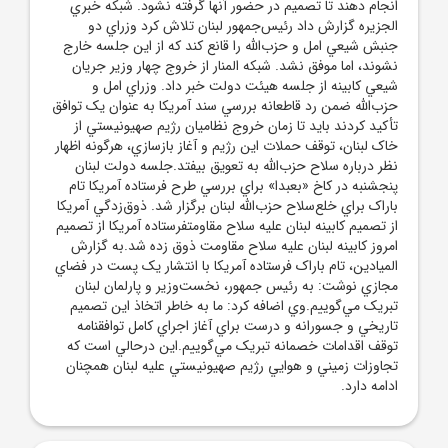
انجام دهند تا تصميم در حضور آنها گرفته نشود. شبکه خبري
الجزيره گزارش داد رئيس‌جمهور لبنان تلاش کرد وزراي دو
جنبش شيعي امل و حزب‌الله را قانع کند که از اين جلسه خارج
نشوند، اما موفق نشد. شبکه المنار از خروج چهار وزير جريان
شيعي کابينه از جلسه هيئت دولت خبر داد. وزراي امل و
حزب‌الله ضمن رد قاطعانه بررسي سند آمريکا به عنوان يک توافق
تأکيد کردند بايد تا زمان خروج نظاميان رژيم صهيونيستي از
خاک لبنان، توقف حملات اين رژيم و آغاز بازسازي، هرگونه اظهار
نظر درباره سلاح حزب‌الله به تعويق بيفتد.جلسه دولت لبنان
پنجشنبه در کاخ «بعبدا» براي بررسي طرح فرستاده آمريکا تام
باراک براي خلع‌سلاح حزب‌الله لبنان برگزار شد. ذوق‌زدگي آمريکا
از تصميم کابينه لبنان عليه سلاح مقاومتفرستاده آمريکا از تصميم
امروز کابينه لبنان عليه سلاح مقاومت ذوق زده شد.به گزارش
الميادين، تام باراک فرستاده آمريکا با انتشار يک پست در فضاي
مجازي نوشت: به رئيس جمهور، نخست‌وزير و پارلمان لبنان
تبريک مي‌گوييم.وي اضافه کرد: ما به خاطر اتخاذ اين تصميم
تاريخي و جسورانه و درست براي آغاز اجراي کامل توافقنامه
توقف اقدامات خصمانه تبريک مي‌گوييم.اين درحالي است که
تجاوزات زميني و هوايي رژيم صهيونيستي عليه لبنان همچنان
ادامه دارد.