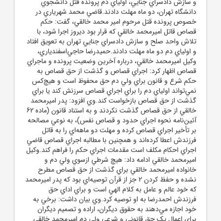
و سازش دادسراي جنايي، اولياي دم پرونده قتل دانشجوي
دانشگاه تهران، دو ماه مهلت دادند.قاضي محمد شهرياري در
خصوص پرونده قتل مرحوم امير محمد خالقي، گفت: حکم
قصاص قاتل اميرمحمد خالقي که قرار بود ديروز اجرا شود، با
تلاش واحد صلح و سازش دادسراي جنايي تهران به تعويق افتاد
و اولياي دم دو ماه مهلت دادند.حميدرضا حاجي‌اسفندياري،
وکيل اميرمحمد خالقي، درباره آخرين وضعيت پرونده و ماجراي
قصاص اظهار کرد: اجراي قصاص و گذشت از حق قصاص به
حکم شرع و قانون براي ولي دم حق محفوظ است و هيچ‌کس
نمي‌تواند اولياي دم را براي اجراي قصاص سرزنش کند يا براي
گذشت از حق قصاص بازخواست کند.وي افزود: پدر اميرمحمد
خالقي از حق قصاص گذشت نکردند و به استناد قانون (ماده 62
آئين‌نامه نحوه اجراي حدود و قصاص نفس)، به نوعي مصالحه
بر تأخير اجراي قصاص کرده و مهلت دو ماهه‌اي را به قاتل
فرزندش اعطا کرده‌اند و همچنين با مطالبه اجراي قصاص قاضي
اجراي احکام مکلف است مقدمات اجراي حکم را فراهم کند.وکيل
اميرمحمد خالقي ادامه داد: هيچ شرطي ازسوي ولي دم و
خانواده اميرمحمد خالقي براي گذشت از حق قصاص مطرح
نشده و حفظ کردن 2 جز از قرآن توصيه‌اي بود که پدر اميرمحمد
که خود عالم و عامل به کلام الهي است و براي اداي حق
فرزندش احمدرضا به او توصيه کرد.وي بيان داشت: برخي به
خود اجازه مي‌دهند به حقوق ديگران، اراده و تصميم ديگران
براي اعمال يک حق قانوني و شرعي ولي دم اميرمحمد خالقي