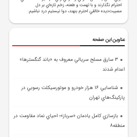
احترام نگذارند و با تهمت و طعنه، زخم تازه‌اي بر دل
مصيبت‌ديده خالقي احترم بنهند، دوا نيستيم درد نباشيم.
عناوین این صفحه
3 سارق مسلح سريالي معروف به «باند گنگسترها»
اعدام شدند
شناسايي 16 هزار خودرو و موتورسيکلت رسوبي در
پارکينگ‌هاي تهران
بازسازي کامل يادمان «سرباز»؛ احياي نماد مقاومت در
منطقه8