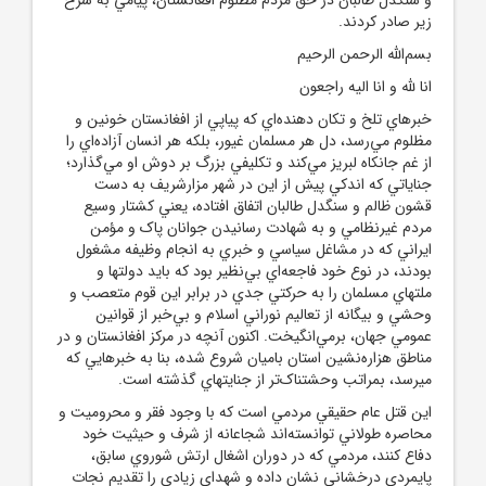
زير صادر کردند.
بسم‌الله الرحمن الرحيم
انا لله و انا اليه راجعون
خبرهاي تلخ و تکان دهنده‌‌اي که پياپي از افغانستان خونين و
مظلوم مي‌رسد، دل هر مسلمان غيور، بلکه هر انسان آزاده‌‌اي را
از غم جانکاه لبريز مي‌کند و تکليفي بزرگ بر دوش او مي‌گذارد؛
جناياتي که اندکي پيش از اين در شهر مزارشريف به دست
قشون ظالم و سنگدل طالبان اتفاق افتاده، يعني کشتار وسيع
مردم غير‌نظامي و به شهادت رسانيدن جوانان پاک و مؤمن
ايراني که در مشاغل سياسي و خبري به انجام وظيفه مشغول
بودند، در نوع خود فاجعه‌‌اي بي‌نظير بود که بايد دولتها و
ملتهاي مسلمان را به حرکتي جدي در برابر اين قوم متعصب و
وحشي و بيگانه از تعاليم نوراني اسلام و بي‌خبر از قوانين
عمومي جهان، برمي‌انگيخت. اکنون آنچه در مرکز افغانستان و در
مناطق هزاره‌نشين استان باميان شروع شده، بنا به خبرهايي که
ميرسد، بمراتب و‌حشتناک‌تر از جنايتهاي گذشته است.
اين قتل عام حقيقي مردمي است که با وجود فقر و محروميت و
محاصره طولاني توانسته‌اند شجاعانه از شرف و حيثيت خود
دفاع کنند، مردمي که در دوران اشغال ارتش شوروي سابق،
پايمردي درخشاني نشان داده و شهداي زيادي را تقديم نجات