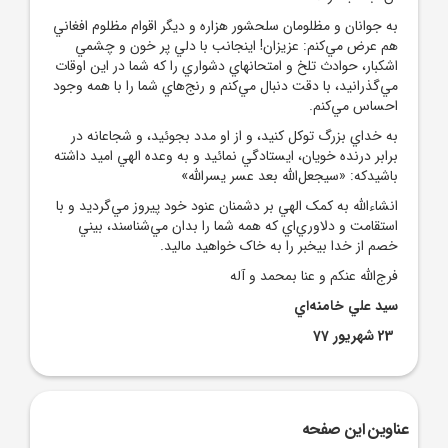
به جوانان و مظلومان سلحشور هزاره و ديگر اقوام مظلوم افغاني
هم عرض مي‌کنم: عزيزان! اينجانب با دلي پر‌ خون و چشمي
اشکبار، حوادث تلخ و امتحانهاي دشواري را که شما در اين اوقات
مي‌گذرانيد، با دقت دنبال مي‌کنم و رنج‌هاي شما را با همه‌ وجود
احساس مي‌کنم.
به خداي بزرگ توکل کنيد، و از او مدد بجوئيد، و شجاعانه در
برابر درنده خويان، ايستادگي نمائيد و به وعده‌ الهي اميد داشته
باشيدکه: «سيجعل‌الله بعد عسر يسرالله»
انشاء‌الله به کمک الهي بر دشمنان عنود خود پيروز مي‌گرديد و با
استقامت و دلاوري‌اي که همه شما را بدان مي‌شناسند، بيني
خصم از خدا بيخبر را به خاک خواهيد ماليد.
فرج‌الله عنکم و عنا بمحمد و آله
سيد علي خامنه‌اي
23 شهريور 77
عناوین این صفحه