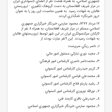
جمهوري اسلامي، به همراه هشت نفر از اعضاي کنسولگري ايران
در مزار شريف افغانستان به دست گروهک تکفيري - تروريستي
طالبان به شهادت رسيد. به همين مناسبت، اين روز را به عنوان
«روز خبرنگار» نامگذاري کردند.
17 مرداد 1377، محمود صارمي خبرنگار خبرگزاري جمهوري
اسلامي مستقر در مزار شريف افغانستان، به همراه 8 نفر از
کارکنان سرکنسولگري ايران در اين شهر توسط تروريستهاي طالبان
به شهادت رسيدند. اين 9نفر عبارت بودند از
1ـ ناصر ريگي سرپرست
2ـ مجيد نوري تبارکي مسئول امور مالي
3ـ محمدناصر ناصري کارشناس امور فرهنگي
4ـ کريم حيدريان کارشناس امور کنسولي
5ـ محمدعلي قياسي کارشناس امور کنسولي
6ـ رشيد پارياو فلاح کارشناس امور کنسولي
7ـ نورالله نوروزي کارشناس امور کنسولي
8ـ حيدرعلي باقري کارمند فني
9ـ محمود صارمي خبرنگار خبرگزاري جمهوري اسلامي