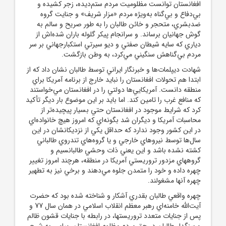
افغانستان توانست مظلوميت مردم ستم‌ديده، زجر کشيده و
بي‌دفاع و بي‌گناه به‌ويژه مردم «مزار شريف» و جنايت گروه
ضدبشري، متحجر و خائن طالبان را به طور صريح و سالم به
گوش جهانيان برساند. و سرانجام پيکر گلوله باران شده‌اش از
دياري که سايه شيطان صفتي و ديو سيرتي استکبارجهاني بر سر
مردم بي‌گناهش سنگيني مي‌کرد، به وطن بازگشت.
شهادت ديپلمات‌ها و خبرنگار ايراني توسط طالبان نشان داد که از
ابتدا هم تحولات افغانستان را نبايد خارج از برنامه آمريکا براي
منطقه دانست. آمريکايي‌ها دولتي را در افغانستان مي‌خواستند
که منافع غرب را تامين کند. اما بايد بر اين موضوع بار ديگر تأکيد
کرد که شرايط موجود در افغانستان حتي بسيار پيچيده‌تر از
محاسبات آمريکا و ديگران شد بگونه‌اي که امروز هيچ خانواده‌اي
در اين کشور وجود ندارد که حداقل يکي از نزديکانشان در اين
سال‌ها توسط نيروهاي خارجي و يا گروه‌هاي تندروي طالباني
کشته نشده باشد و اين يعني ذات وحشي طالبانسيم و
گروههاي مزدور تروريستي آمريکا در منطقه، هرچند امروز تغيير
چهره داده و خود را متمدن جلوه مي‌دهند و برخي نيز به تطهير
چهره آنها مشغولند.
چهره واقعي طالبان بقدري آشکار و شناخته شده بود که حضرت
آيت‌الله خامنه‌اي رهبر معظم انقلاب اسلامي در همان سال 77 و
پس از جنايات متعدد تروريستها، در رابطه با جنايات قشون ظالم
و سنگدل طالبان در حق مردم مظلوم افغانستان، پيامي به شرح