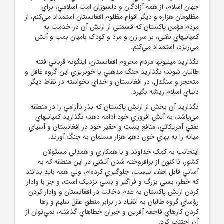
جهان اسلام، از همه‌ آزادگان و دلسوزان امت اسلامي، براي
مظلومان هزاره و ديگر اقوام مظلوم افغانستان استمداد مي‌کنم، از
مردم مؤمن پاکستان که قسمتي از ارتش آن در خدمت به
کمپانيهاي نفتي، بر سر زن و مرد و کودک باميان بمب و آتش
مي‌ريزد، استمداد مي‌کنم.
نگذاريد ميليونها مردم محروم افغانستان، اينگونه قرباني فتنه‌
طالبان شوند؛ نگذاريد جنگ مذهبي با خونريزي اين گروه غافل و
متحجر و سنگدل، در افغانستان و خداي نخواسته در نقاط ديگر
دنياي اسلام ريشه بگيرد.
نگذاريد آن بخش از ارتش پاکستان که بذر ناآرامي را در منطقه
مي‌پاشد، به آتش افروزي خود ادامه دهد؛ نگذاريد کمپانيهاي
نفتي آمريکائي، منافع پست و حقير خود در افغانستان و آسياي
ميانه را به‌ بهاي خون دهها هزار مسلمان به چنگ آورند.
اينجانب به کمک خداوند و با همکاري و همدلي مسئولان
کشور، تا کنون از برافروخته شدن آتشي در اين منطقه که به
آساني قابل اطفاء نيست، جلوگيري کرده‌ام، ولي همه بايد بدانند
که خطر، بسي بزرگ و فراگير و بسي نزديک است، و جز با وادار
کردن ارتش پاکستان به عدم دخالت در افغانستان و وادار کردن
رؤساي گروه طالبان به انقياد در برابر منطق عقل سليم و رها
کردن کارهاي فاجعه آفرين و جبران خطاهاي گذشته، نمي‌توان از
آن اجتناب کرد.