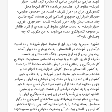
شهيد صارمي در آخرين پيامي که مخابره کرد، گفت: «مزار
شريف» سقوط کرد. هفدهم مردادماه 1377، اين‌جا محل
کنسولگري ايران در «مزار شريف» است، من «محمود صارمي»
خبرنگار خبرگزاري جمهوري اسلامي ايران هستم، گروه طالبان
چند ساعت پيش وارد «مزار شريف» شدند. خبر فوري، فوري.
«مزار شريف» به دست طالبان سقوط کرد، عده‌اي از افراد طالبان
در محوطه کنسولگري ديده مي‌شوند به من بگوييد که چه
وظيفه‌اي دارم؟»
«شهيد صارمي» چند روز قبل از سقوط «مزار شريف» و به اسارت
درآمدن و شهادت در افغانستان، بعلت بيماري به تهران آمده
بود، ولي پس از به اوج رسيدن جنگ افغانستان بر حسب
تکليف از طريق «ايرنا» و با توجه به احساس مسئوليت حرفه‌اي
کار خبرنگاري و رسالتي که بر دوش داشت، مجددا 14 مردادماه
به کشور افغانستان و محل کارش «مزارشريف» اعزام شد و
هفدهم مردادماه خبر سقوط «مزار شريف» و به خاک و خون
کشيدن قتل عام زنان را در مدت زمان کوتاهي به ايران و سراسر
جهان مخابره کرد؛ بعد از آن شنبه سياه ديگر کسي نبود تا خبر
شهادت و يا به اسارت درآمدن آن هشت ديپلمات و پرستوي
عاشق، غريب و بي‌گناه را که در زير زمين کنسولگري ايران با
بير‌حمي تمام توسط پيشرفته‌ترين سلاح‌هاي آمريکايي به رگبار
مسلسل بسته بودند را به دنيا مخابره کند. وي با تنها سلاحش
که ايمان و قلمش بود، در آن وضعيت بحراني کشور مصيبت‌زده