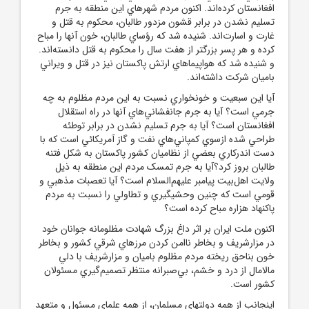
افغانستان کرده‌اند. اکنون مردم شهرهاي اين منطقه به جرم
تسليم نشدن در برابر قشون مزدور طالبان، محکوم به قتل و
غارت و اسارت‌اند. شنيده شد که رؤساي طالبان، خون آنها را مباح
کرده و هر پسر بزرگتر از هفت سال را محکوم به قتل دانسته‌اند.
و شنيده شد که هواپيماهاي ارتش پاکستان نيز در قتل و ويراني
باميان شرکت داشته‌اند.
آيا اين سبعيت و خونخواري نسبت به اين مردم مظلوم به چه
جرمي است؟ آيا به جرم جانفشاني‌هاي آنها در راه استقلال
افغانستان است؟ آيا به جرم تسليم نشدن در برابر توطئه‌
طراحي شده ازسوي کمپاني‌هاي نفت و گاز آمريکائي است که با
دست اندرکاري بعضي از نظاميان کشور پاکستان به شکل فتنه‌
طالبان بروز کرد؟آيا به جرم تمسک مردم اين منطقه به ذيل
ولايت اهل‌بيت پيامبر عليهم‌السلام است؟ آيا تعصبات مذهبي و
قومي است که چنين وحشيگيري و تطاولي را نسبت به مردم
پاکنهاد هزاره مباح کرده است؟
اکنون ملت ايران بر اثر داغ بزرگ شهادت مظلومانه‌ جوانان خود
در مزارشريف و بخاطر ناامن کردن مرزهاي شرقي کشور و بخاطر
خون بنا‌حق ريخته‌ مردم مظلوم باميان و مزارشريف با دلي
مالامال از درد و خشم، بي‌صبرانه منتظر تصميم‌گيري مسئولان
کشور است.
اينجانب از همه‌ دولتهاي مسلمان، از همه‌ علماي مسئول و متعهد