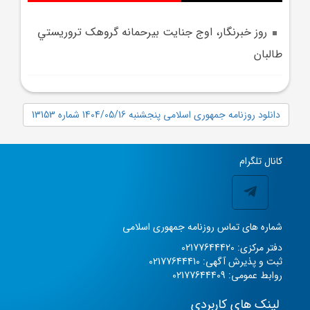
روز خبرنگار، اوج جنايت بيرحمانه گروهک تروريستي
طالبان
دانلود روزنامه جمهوری اسلامی پنجشنبه 1404/05/16 شماره 13153
کانال تلگرام
شماره های تماس روزنامه جمهوری اسلامی
دفتر مرکزی: 02177644420
ثبت و پذیرش آگهی: 02177644410
روابط عمومی: 02177644409
لینک های کاربردی