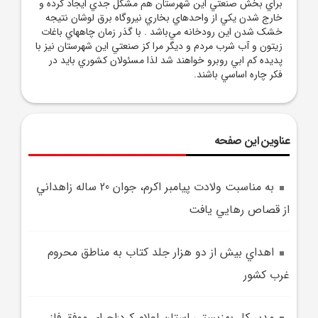
براي بخش صنعتي اين شهرستان هم مشکل جدي ايجاد کرده و
خارج شدن يکي از واحدهاي بخاري نيروگاه برق لوشان نتيجه
خشک شدن اين رودخانه مي‌باشد . با گذر زمان چاههاي باغات
زيتون و آب شرب مردم و ديگر مرا کز صنعتي اين شهرستان نيز با
پديده کم ابي روبرو خواهند شد لذا مسئولان کشوري بايد در
فکر چاره اساسي باشند.
عناوین این صفحه
به مناسبت ولادت پيامبر اکرم، جوان 20 ساله زاهداني
از قصاص رهايي يافت
اهداي بيش از دو هزار جلد کتاب به مناطق محروم
غرب کشور
مدير کل بهزيستي استان اعلام کرد:اجراي موفق فاز