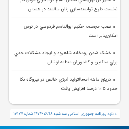
نخست طرح توانمندسازي زنان سالمند در همدان
نصب مجسمه حکيم ابوالقاسم فردوسي در توس
امکان‌پذير است
خشک شدن رودخانه شاهرود و ايجاد مشکلات جدي
براي ساکنين و کشاورزان منطقه لوشان
درپنج ماهه امسالتوليد انرژي خالص در نيروگاه نکا
حدود 10.5 درصد افزايش يافت
دانلود روزنامه جمهوری اسلامی سه شنبه 1404/06/18 شماره 13177