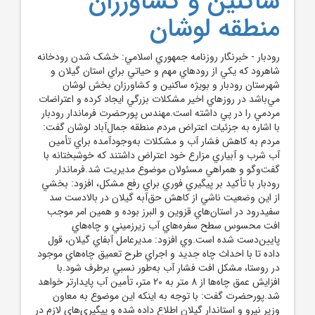
ساکنين و کشاورزان
منطقه لوشان
رودبار - خبرنگار روزنامه جمهوري اسلامي: خشک شدن رودخانه
شاهرود که يکي از رودهاي مهم و حياتي براي استان گيلان و
شهرستان رودبار و بويژه ساکنين و ‌کشاورزان بخش لوشان
مي‌باشد در روزهاي اخير مشکلات بزرگي ايجاد کرده و اعتراضات
مردمي را در پي داشته است.مهندس پورحضرت فرماندار رودبار
با اشاره به جزئيات اعتراض مردم منطقه جمال‌آباد لوشان گفت:
مردم به کاهش فشار آب و مشکلات به‌وجودآمده براي تأمين
آب شرب و آبياري مزارع خود اعتراض داشتند که خوشبختانه با
گفت‌وگو و همراهي مسئولان موضوع مديريت شد.فرماندار
رودبار با تأکيد بر پيگيري فوري براي رفع مشکل، افزود: بخشي
از اين وضعيت ناشي از کاهش حق‌آبه گيلان در بالادست سد
سفيدرود در استان‌هاي قزوين و البرز بوده و همين امر موجب
افت محسوس سطح سفره‌هاي آب زيرزميني و چاه‌هاي
پايين‌دست شده است.وي افزود: مديرعامل آبفاي گيلان، قول
داده تا با احداث چاه جديد و اجراي طرح تعميق چاه‌هاي موجود
در روستا، مشکل افت فشار آب به‌طور نسبي برطرف شود.با
افزايش عمق چاه‌ها از 8 متر به 20 متر، تأمين آب پايدارتر خواهد
شد.پورحضرت گفت: با توجه به اينکه اين موضوع به معاون
وزير نيرو و استاندار گيلان اطلاع داده شده و پيگيري‌هاي لازم در