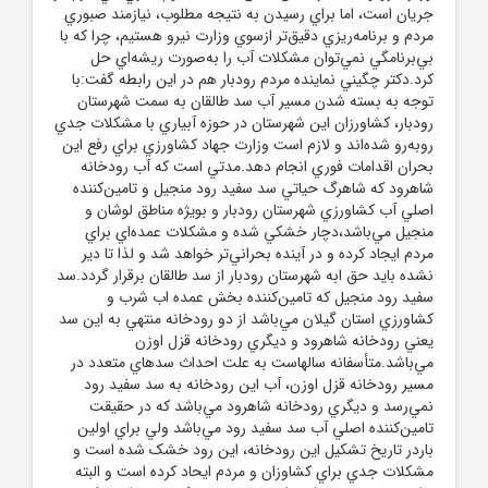
جريان است، اما براي رسيدن به نتيجه مطلوب، نيازمند صبوري
مردم و برنامه‌ريزي دقيق‌تر ازسوي وزارت نيرو هستيم، چرا که با
بي‌برنامگي نمي‌توان مشکلات آب را به‌صورت ريشه‌اي حل
کرد.دکتر چگيني نماينده مردم رودبار هم در اين رابطه گفت:با
توجه به بسته شدن مسير آب سد طالقان به سمت شهرستان
رودبار، کشاورزان اين شهرستان در حوزه آبياري با مشکلات جدي
روبه‌رو شده‌اند و لازم است وزارت جهاد کشاورزي براي رفع اين
بحران اقدامات فوري انجام دهد.مدتي است که آب رودخانه
شاهرود که شاهرگ حياتي سد سفيد رود منجيل و تامين‌کننده
اصلي آب کشاورزي شهرستان رودبار و بويژه مناطق لوشان و
منجيل مي‌باشد،دچار خشکي شده و مشکلات عمده‌اي براي
مردم ايجاد کرده و در آينده بحراني‌تر خواهد شد و لذا تا دير
نشده بايد حق ابه شهرستان رودبار از سد طالقان برقرار گردد.سد
سفيد رود منجيل که تامين‌کننده بخش عمده اب شرب و
کشاورزي استان گيلان مي‌باشد از دو رودخانه منتهي به اين سد
يعني رودخانه شاهرود و ديگري رودخانه قزل اوزن
مي‌باشد.متأسفانه سالهاست به علت احداث سد‌هاي متعدد در
مسير رودخانه قزل اوزن، آب اين رودخانه به سد سفيد رود
نمي‌رسد و ديگري رودخانه شاهرود مي‌باشد که در حقيقت
تامين‌کننده اصلي آب سد سفيد رود مي‌باشد ولي براي اولين
باردر تاريخ تشکيل اين رودخانه، اين رود خشک شده است و
مشکلات جدي براي کشاوزان و مردم ايحاد کرده است و البته