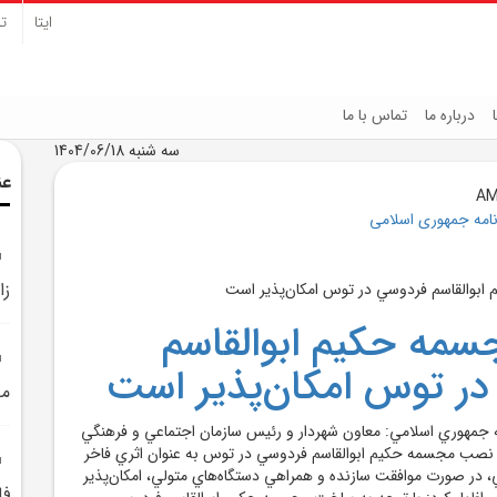
ایتا
تل
درباره ما
تماس با ما
سه شنبه 1404/06/18
عن
نامه جمهوری اسلامی
زا
مه حکيم ابوالقاسم
ر توس امکان‌پذير است
مح
ه جمهوري اسلامي: معاون شهردار و رئيس سازمان اجتماعي و فرهنگي
صب مجسمه حکيم ابوالقاسم فردوسي در توس به عنوان اثري فاخر
 صورت موافقت سازنده و همراهي دستگاه‌هاي متولي، امکان‌پذير
فا