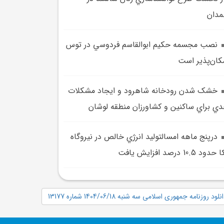
دان
نصب مجسمه حکيم ابوالقاسم فردوسي در توس
کان‌پذير است
خشک شدن رودخانه شاهرود و ايجاد مشکلات
ي براي ساکنين و کشاورزان منطقه لوشان
درپنج ماهه امسالتوليد انرژي خالص در نيروگاه
دود 10.5 درصد افزايش يافت
نلود روزنامه جمهوری اسلامی سه شنبه 1404/06/18 شماره 13177