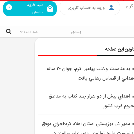
سبد خرید
گرام
0
ورود به حساب کاربری
0
تومان
اوین این صفحه
به مناسبت ولادت پيامبر اکرم، جوان 20 ساله
هداني از قصاص رهايي يافت
اهداي بيش از دو هزار جلد کتاب به مناطق
روم غرب کشور
مدير کل بهزيستي استان اعلام کرد:اجراي موفق
ز نخست طرح توانمندسازي زنان سالمند در