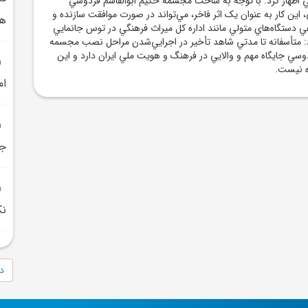
 اظهار کرد: با توجه به ساخت مجسمه حکيم ابوالقاسم فردوسي
کار به عنوان يک اثر فاخر، مي‌تواند در صورت موافقت سازنده و
هم
ي دستگاه‌هاي متولي مانند اداره کل ميراث فرهنگي در توس جانمايي
 متأسفانه تا مدتي شاهد تأخير در اجرايي‌شدن مراحل نصب مجسمه
سي جايگاه مهم و والايي در فرهنگ و هويت ملي ايران دارد و اين
ه نيست.
ام
جد
نکا ح
دا