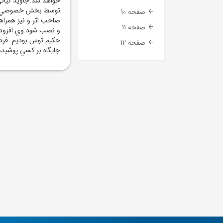
خواهد شد.جاويد کياني
توسط بخش خصوصي، اين 
صفحه 10
صاحب اثر و نيز همراه
صفحه 11
و نصب شود.وي افزود:
حکيم توس بوديم. فردو
صفحه 12
جايگاه بر کسي پوشيد