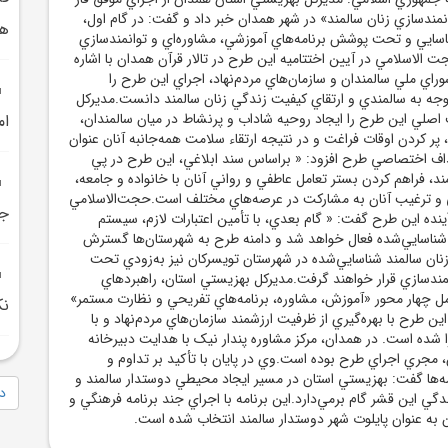
دسازي زنان سالمند» در شهر همدان خبر داد و گفت: در گام اول،
هم
اسايي و تحت پوشش برنامه‌هاي آموزشي، مشاوره‌اي و توانمندسازي
ت الاسلامي در آيين اختتاميه اين طرح در تالار قرآن همدان با اشاره
راي ملي سالمندان و سازمان‌هاي مردم‌نهاد، اجراي اين طرح را
جه به سالمندي و ارتقاي کيفيت زندگي زنان سالمند دانست.مديرکل
لي اين طرح را ايجاد روحيه شاداب و پرنشاط در ميان سالمندان،
ام
 کردن اوقات فراغت و در نتيجه ارتقاء سلامت همه‌جانبه آنان عنوان
هداف اختصاصي طرح افزود: « براساس سند ابلاغي، اين طرح در پي
ند، فراهم کردن بستر تعامل عاطفي و رواني آنان با خانواده و جامعه،
 و ترغيب آنان به مشارکت در عرصه‌هاي مختلف است.حجت‌الاسلامي
جد
 آينده اين طرح گفت: « گام بعدي، با تأمين اعتبارات لازم، سيستم
شناسايي‌شده فعال خواهد شد و دامنه طرح به شهرستان‌ها گسترش
، زنان سالمند شناسايي‌شده در شهرستان تويسرکان نيز به‌زودي تحت
مندسازي قرار خواهند گرفت.مديرکل بهزيستي استان، راهبردهاي
مل چهار محور «آموزش، مشاوره، برنامه‌هاي تفريحي و نظارت مستمر»
نکا ح
ن طرح با بهره‌گيري از ظرفيت ارزشمند سازمان‌هاي مردم‌نهاد و با
جرا شده است. در همدان، مرکز مشاوره پندار نيک با هدايت دبيرخانه
 مجري اجراي طرح بوده است.وي در پايان با تأکيد بر تداوم و
ه‌ها گفت: بهزيستي استان در مسير ايجاد محيطي دوستدار سالمند و
دا
گي اين قشر گام برمي‌دارد.اين برنامه با اجراي جند برنامه فرهنگي و
 به عنوان پايلوت شهر دوستدار سالمند انتخاب شده است.