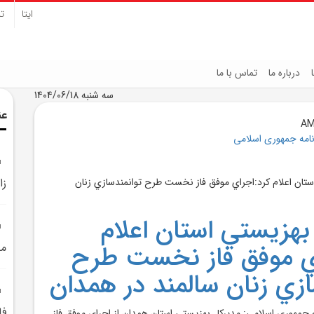
ایتا
تل
درباره ما
تماس با ما
سه شنبه 1404/06/18
عن
نامه جمهوری اسلامی
زا
بهزيستي استان اعلام
اي موفق فاز نخست طرح
مح
ازي زنان سالمند در همدان
فا
ه جمهوري اسلامي: مديرکل بهزيستي استان همدان از اجراي موفق فاز