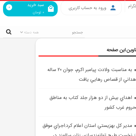
سبد خرید
گرام
0
ورود به حساب کاربری
0
تومان
اوین این صفحه
به مناسبت ولادت پيامبر اکرم، جوان 20 ساله
هداني از قصاص رهايي يافت
اهداي بيش از دو هزار جلد کتاب به مناطق
روم غرب کشور
مدير کل بهزيستي استان اعلام کرد:اجراي موفق
ز نخست طرح توانمندسازي زنان سالمند در