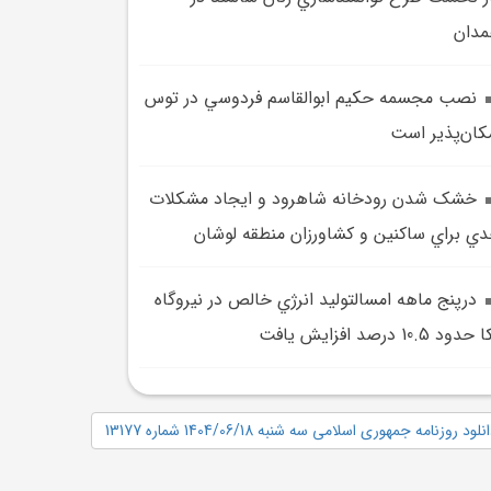
دان
نصب مجسمه حکيم ابوالقاسم فردوسي در توس
کان‌پذير است
خشک شدن رودخانه شاهرود و ايجاد مشکلات
ي براي ساکنين و کشاورزان منطقه لوشان
درپنج ماهه امسالتوليد انرژي خالص در نيروگاه
دود 10.5 درصد افزايش يافت
نلود روزنامه جمهوری اسلامی سه شنبه 1404/06/18 شماره 13177