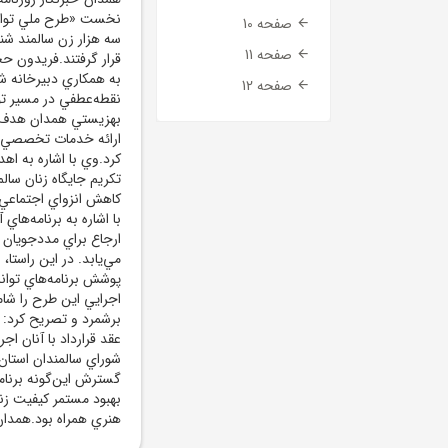
نخست «طرح ملي توانمن
صفحه 10
سه هزار زن سالمند شن
صفحه 11
قرار گرفتند.فريدون حج
به همکاري دبيرخانه شو
صفحه 12
نقطه‌عطفي در مسير تو
بهزيستي همدان هدف اص
ارائه خدمات تخصصي، پر
کرد.وي با اشاره به ا
تکريم جايگاه زنان سالم
کاهش انزواي اجتماعي
با اشاره به برنامه‌هاي
ارجاع براي مددجويان 
مي‌يابد. در اين راستا
پوشش برنامه‌هاي توان
اجرايي اين طرح را شا
برشمرد و تصريح کرد: اي
عقد قرارداد با آنان ا
شوراي سالمندان استان،
گسترش اين‌گونه برنام
بهبود مستمر کيفيت زند
هنري همراه بود.همدان