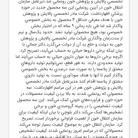
تخصصي پالايش و پژوهش خون رونمايي شد.ديرعامل سازمان
انتقال خون در آيين رونمايي اين سه محصول جديد در حوزه
پزشکي اظهارداشت: شرکت مادر تخصصي پالايش و پژوهش
خون با هدف معرفي حداقل 4 محصول به بخش خصوصي
واگذار شد اما طي بازه زماني 9 ساله که در اختيار بخش
خصوصي بود، هيچ محصولي توليد نشد. حدود يک‌سال و نيم
از مدت‌زمان واگذاري شرکت مادر تخصصي پالايش و پژوهش
خون به دولت و خلع يد آن از دولت مي‌گذرد.دکتر جمالي با
بيان اينکه برخي داروها حياتي به حساب مي‌آيند، تصريح کرد:
اگرچه برخي داروها به عنوان داروي حياتي به حساب مي‌آيند اما
توليد محدودي دارند. به طور قطع، نمي‌توانيم توليد داروهاي
مشتق از پلاسما را به صورت صد درصدي به بخش خصوصي
واگذار کنيم تا آنها با هدف سودآوري نسبت به توليد داروي
مشتق از پلاسما اقدام کنند.مديرعامل شرکت مادر تخصصي
پالايش و پژوهش خون هم در اين مراسم اظهارداشت: سه
محصولي که رونمايي شدند به بالا بردن کيفيت محصولات در
حوزه خون و فرآورده‌هاي خوني کمک مي‌کنند. اين سه محصول
کيفيت تشخيصي را در زمينه گروه‌بندي خون و برخي
تشخيص‌ها کمک مي‌کند.دکتر بلوچي با بيان اينکه کيفيت براي
سازمان انتقال خون از اهميت فراواني برخوردار است، تصريح
کرد: سازمان انتقال خون به موضوع کيفيت بسيار توجه مي‌کند.
محصولاتي که در مراسم امروز رونمايي شدند کيفيت تشخيص
در حوزه گروه‌بندي را به ميزان 100 افزايش مي‌دهد.وي با بيان