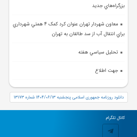
بزرگراه‌هاي جديد
معاون شهردار تهران عنوان کرد کمک 4 همتي شهرداري
براي انتقال آب از سد طالقان به تهران
تحليل سياسي هفته
جهت اطلاع
دانلود روزنامه جمهوری اسلامی پنجشنبه 1404/06/13 شماره 13173
کانال تلگرام