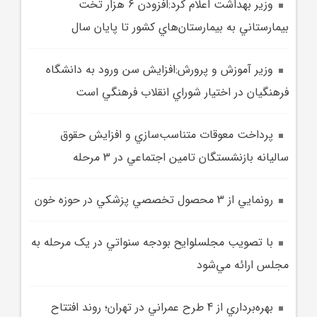
وزير بهداشت اعلام کرد:افزودن 6 هزار تخت
بيمارستاني به بيمارستان‌هاي کشور تا پايان سال
وزير آموزش و پرورش:افزايش سن ورود به دانشگاه
فرهنگيان در اختيار شوراي انقلاب فرهنگي است
پرداخت معوقات متناسب‌سازي و افزايش حقوق
ساليانه بازنشستگان تامين اجتماعي در 3 مرحله
رونمايي از 3 محصول تخصصي پزشکي در حوزه خون‌
با تصويب مجلسلوايح بودجه سنواتي در يک مرحله به
مجلس ارائه مي‌شود
بهره‌برداري از 4 طرح عمراني در تهران؛ روند افتتاح