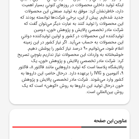
اينکه توليد داخلي محصولات در روزهاي کنوني بسيار اهميت
دارد، خاطرنشان کرد: موفق به توليد صنعتي اين محصولات
جديد شده‌ايم. پيش از اين، برخي شرکت‌ها توانسته بودند که
اين محصولات را توليد کنند به عبارت ديگر مي‌توان گفت که
شرکت مادر تخصصي پالايش و پژوهش خون، دومين
توليدکننده اين محصولات در کشور و اولين توليدکننده دولتي
اين محصولات به حساب مي‌آيد. اگر نياز کشور در اين زمينه
اعلام شود، مي‌توانيم 90 درصد نياز کشور را پوشش دهيم.
خوشبختانه به واردات اين محصولات نياز نداريم.بلوچي تصريح
کرد: شرکت مادر تخصصي پالايش و پژوهش خون، يک
پالايشگاه پلاسما است که توليد داروهايي مانند فاکتور 8، فاکتور
9، آلبومين و IVIG را برعهده دارد. درحال حاضر، اين داروها به
کشور وارد مي‌شوند. شرکت مادر تخصصي پالايش و پژوهش
خون درحال توليد اين داروها به روش «کوهن» است که يک
روش بين‌المللي است.
عناوین این صفحه