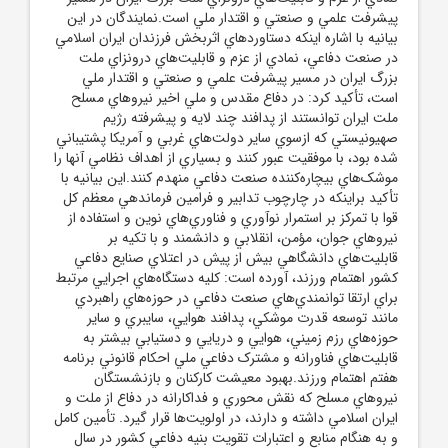
پيشرفت علمي و صنعتي و اقتدار ملي است.نمايندگان در اين
بيانيه با اشاره اينکه دستاوردهاي اثربخش فرزندان ايران اسلامي
در صنعت دفاعي، نمادي از عزم و قابليت‌هاي درونزاي ملت
بزرگ ايران در مسير پيشرفت علمي و صنعتي و اقتدار ملي
است، تأکيد کرد: در دفاع مقدس و ملي اخير نيروهاي مسلح
ملت ايران توانستند از پدافند چند لايه و پيشرفته رژيم
صهيونيستي که ازسوي ساير دولت‌هاي غربي و آمريکا پشتيباني
شده بود، با موفقيت عبور کنند و بسياري از اهداف نظامي آنها را
موشک‌هاي بيچاره‌کننده صنعت دفاعي منهدم کنند.اين بيانيه با
تأکيد براينکه در چارچوب تدابير و فرامين فرماندهي معظم کل
قوا با تمرکز بر استمرار نوآوري و فناوري‌هاي نوين و استفاده از
نيروهاي جوان، مؤمن، انقلابي و دانشمند و با تکيه بر
قابليت‌هاي دانشگاهي بيش از پيش در اعتلاي صنايع دفاعي
کشور اهتمام ورزند، آورده است: کليه دستگاه‌هاي اجرايي مرتبط
براي ارتقا توانمندي‌هاي صنعت دفاعي در حوزه‌هاي راهبردي
مانند توسعه قدرت موشکي، پدافند هوايي، سايبري و ساير
حوزه‌هاي رزم زميني، هوايي و دريايي و دستيابي بيشتر به
قابليت‌هاي فناورانه و مشترک دفاعي ملي احکام قانوني برنامه
هفتم اهتمام ورزند.بهبود معيشت کارکنان و بازنشستگان
نيروهاي مسلح که نقش محوري و فداکارانه در دفاع از ملت و
ايران اسلامي داشته و دارند، در اولويت‌ها قرار گيرد. تأمين کامل
و به هنگام منابع و اعتبارات تقويت بنيه دفاعي کشور در سال