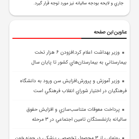
جاري و لايحه بودجه ساليانه نيز مورد توجه قرار گيرد.
عناوین این صفحه
وزير بهداشت اعلام کرد:افزودن 6 هزار تخت
بيمارستاني به بيمارستان‌هاي کشور تا پايان سال
وزير آموزش و پرورش:افزايش سن ورود به دانشگاه
فرهنگيان در اختيار شوراي انقلاب فرهنگي است
پرداخت معوقات متناسب‌سازي و افزايش حقوق
ساليانه بازنشستگان تامين اجتماعي در 3 مرحله
رونمايي از 3 محصول تخصصي پزشکي در حوزه خون‌