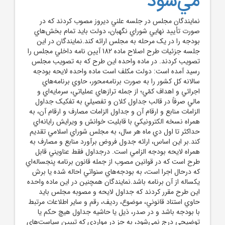
مي‌شود
نمايندگان مجلس در جلسه علني ديروز مصوب کردند که در
صورت تأييد نهايي شوراي نگهبان، دولت بايد تمام بخش‌هاي
بودجه را در يک مرحله به مجلس ارائه کند.نمايندگان در اين
جلسه جزئيات طرح اصلاح ماده 182 آيين نامه داخلي مجلس را
تصويب کردند. در ماده واحده اين طرح که به تصويب مجلس
رسيد آمده است: دولت مکلف است ماده واحده لايحه بودجه
سالانه کل کشور را به صورت برنامه‌محور، حاوي برنامه‌هاي
اجرائي و اهداف کمّي؛ از جمله ترازهاي عملياتي، سرمايه‌اي و
مالي صرفاً در قالب جداول کلان و تفصيلي به تفکيک جداول
الزامات منابع و ارقام آن و جداول الزامات مصارف و ارقام آن، به
همراه نسخه الکترونيکي با قابليت خوانش و ويرايش رايانه‌اي
حداکثر تا اول دي ماه هر سال، به مجلس شوراي اسلامي تقديم
کند.بر اين اساس، ارائه جدول فروض برآورد منابع و مصارف به
همراه لايحه بودجه الزامي است. درجداول فقط عناويني قابل
طرح است که در قوانين مصوب از جمله قانون برنامه پنجساله‌اي
که درحال اجرا است، به بودجه‌هاي سنواتي احاله شده يا برش
يکساله از آن برنامه باشد.نمايندگان همچنين در اين ماده واحده
اين طرح مقرر کردند که جداول لايحه و مصوبه مجلس بايد
حاوي استناد قانوني، موضوع، رديف، رقم و ساير اطلاعات مرتبط
با بودجه باشد و در صدر، ذيل يا حاشيه جداول هيچ حکم يا
توضيحي درج نمي‌شود، به جز در مواردي که تبيين سياست‌هاي