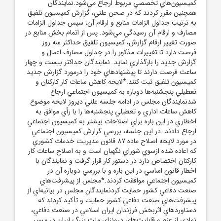
کميسيون‌هاي تخصصي مربوط ارجاع مي‌شود.نمايندگان
همچنين مقرر کردند که در صحن علني، گزارش کميسيون تلفيق
به ترتيب جداول الزامات منابع و ارقام آن، سپس جداول الزامات
مصارف و ارقام آن رسيدگي مي‌شود. پس از اتمام بخش منابع در
صورت تغيير ارقام گزارش، کميسيون تلفيق حداکثر سه روز
فرصت دارد تا تغييرات مذکور را در جداول مصارف اعمال و
گزارش جديد را بارگذاري نمايد. نمايندگان حداکثر بيست و چهار
ساعت فرصت دارند تا پيشنهادهاي خود را درمورد گزارش جديد
کميسيون تلفيق ثبت کنند.*لايحه کاهش ساعات کار کارکنان و
تعطيلي پنجشنبه‌ها دوباره به کميسيون اجتماعي ارجاع
شدنمايندگان مجلس در ادامه جلسه علني ديروز لايحه موضوع
کاهش ساعات اداري و تعطيلي پنجشنبه‌ها را با رأي موافق به
اخطاري در اين باره براي اصلاحات بيشتر به کميسيون اجتماعي
ارجاع دادند. در اين جلسه، بررسي گزارش کميسيون اجتماعي
در مورد لايحه اصلاح ماده 87 قانون مديريت خدمات کشوري
که اعاده شده ازسوي شوراي نگهبان است و به اصلاح ساعات کار
کارکنان اختصاص دارد در دستور کار قرار گرفت و نمايندگان با
اخطار قانون اساسي در اين باره و با بررسي دوباره آن در
کميسيون اجتماعي موافقت کردند.*مجلس از پيشرفت‌هاي
صنعت دفاعي کشور حمايت کردنمايندگان مجلس در بيانيه‌اي از
پيشرفت‌هاي صنعت دفاعي کشور حمايت و تأکيد کردند که
دستاوردهاي اثربخش فرزندان ايران اسلامي در صنعت دفاعي،
نمادي از عزم و قابليت‌هاي درونزاي ملت بزرگ ايران در مسير