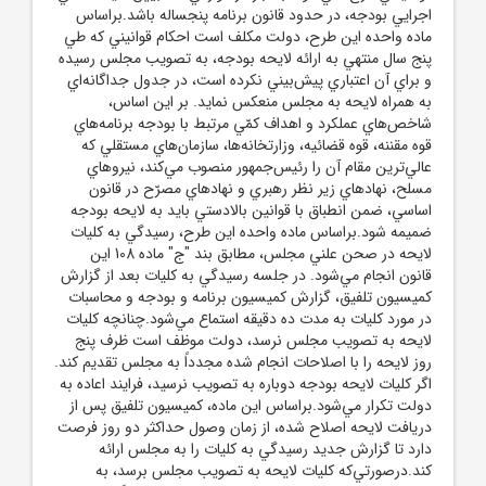
اجرايي بودجه، در حدود قانون برنامه پنجساله باشد.براساس
ماده واحده اين طرح، دولت مکلف است احکام قوانيني که طي
پنج سال منتهي به ارائه لايحه بودجه، به تصويب مجلس رسيده
و براي آن اعتباري پيش‌بيني نکرده است، در جدول جداگانه‌اي
به همراه لايحه به مجلس منعکس نمايد. بر اين اساس،
شاخص‌هاي عملکرد و اهداف کمّي مرتبط با بودجه برنامه‌هاي
قوه مقننه، قوه قضائيه، وزارتخانه‌ها، سازمان‌هاي مستقلي که
عالي‌ترين مقام آن را رئيس‌جمهور منصوب مي‌کند، نيروهاي
مسلح، نهادهاي زير نظر رهبري و نهادهاي مصرّح در قانون
اساسي، ضمن انطباق با قوانين بالادستي بايد به لايحه بودجه
ضميمه شود.براساس ماده واحده اين طرح، رسيدگي به کليات
لايحه در صحن علني مجلس، مطابق بند "ج" ماده 108 اين
قانون انجام مي‌شود. در جلسه رسيدگي به کليات بعد از گزارش
کميسيون تلفيق، گزارش کميسيون برنامه و بودجه و محاسبات
در مورد کليات به مدت ده دقيقه استماع مي‌شود.چنانچه کليات
لايحه به تصويب مجلس نرسد، دولت موظف است ظرف پنج
روز لايحه را با اصلاحات انجام شده مجدداً به مجلس تقديم کند.
اگر کليات لايحه بودجه دوباره به تصويب نرسيد، فرايند اعاده به
دولت تکرار مي‌شود.براساس اين ماده، کميسيون تلفيق پس از
دريافت لايحه اصلاح شده، از زمان وصول حداکثر دو روز فرصت
دارد تا گزارش جديد رسيدگي به کليات را به مجلس ارائه
کند.درصورتي‌که کليات لايحه به تصويب مجلس برسد، به