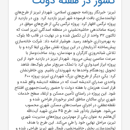
کشور در هفته دولت
تبريز- خبرنگار روزنامه جمهوري اسلامي: شهردار تبريز از طرح‌هاي
توانمندسازي بافت فرسوده شهر تبريز بازديد کرد. وي در بازديد از
پروژه نرگس اظهار کرد: پروژه نرگس يکي از طرح‌هاي موفق در
زمينه ساماندهي حاشيه‌نشيني در منطقه اسدگلي تبريز است که
تاکنون 32 واحد از آن تکميل شده و در نهايت در قالب 15 بلوک
به بهره‌برداري خواهد رسيد. هوشيار ادامه داد: شرکت خانه‌سازي
پيش‌ساخته آذربايجان در اين پروژه نقش مؤثري ايفا کرده و با
تلاش شبانه‌روزي کارگران و مهندسان، روند ساخت‌وساز با
سرعت مناسبي پيش مي‌رود. شهردار تبريز در بازديد خود از اين
پروژه ابراز اميدواري کرد با تملک سريع‌تر ساير بلوک‌ها، شاهد
تحويل زودهنگام واحدها به شهروندان باشيم. وي خاطرنشان
کرد: يکي ديگر از طرح‌هاي بزرگ شهرداري تبريز، پروژه 600
واحدي صدراي انديشه است که در منطقه انديشه واقع شده و
قرار است هم‌زمان با هفته دولت با حضور رياست‌جمهوري افتتاح
شود. اين پروژه در راستاي تأمين مسکن و ارتقاء سطح خدمات
شهري براي ساکنان مناطق کمتر برخوردار طراحي شده و
نقطه‌عطفي در اجراي سياست‌هاي مسکن شهري محسوب
مي‌شود. هوشيار يادآور شد: طرح 45 متري شهيد آيت‌الله
آل‌هاشم به عنوان يکي از مهم‌ترين پروژه‌هاي مديريت شهري
تبريز، مراحل نهايي خود را طي مي‌کند. اين طرح با هدف
توانمندسازي بخش حاشيه‌نشين شمال شهر تبريز طراحي شده و