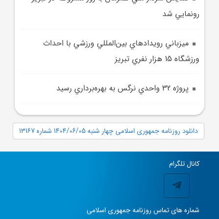
رونمايي شد
ميزباني رويدادهاي بين‌المللي ورزشي با احداث
ورزشگاه 15 هزار نفري تبريز
پروژه 32 واحدي نرگس به بهره‌برداري رسيد
دانلود روزنامه جمهوری اسلامی چهار شنبه 1404/06/05 شماره 13167
کانال تلگرام
شماره های تماس روزنامه جمهوری اسلامی