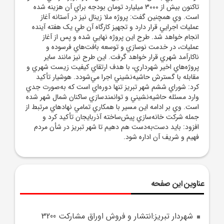
تاکنون بيش از 3000 ميليارد تومان بودجه براي آن هزينه شده
است. وي همچنين گفت: پروژه ملا زينال نيز در آستانه آغاز
عمليات اجرايي قرار دارد و تجهيز کارگاه آن طي يک هفته آينده
انجام خواهد شد. طرح اين پروژه نهايي شده و پس از آغاز
عمليات، در خدمت نوسازي و توسعه بافت‌هاي فرسوده و
ناکارآمد شهري قرار خواهد گرفت. اين طرح نيز مانند ساير
پروژه‌هاي اخير شهرداري، با هدف ارتقاي کيفيت زيست شهري و
مقابله با گسترش حاشيه‌نشيني اجرا مي‌شودد. هوشيار تأکيد
کرد: شوراي ششم شهر تبريز تنها دوره‌اي است که به‌صورت جدي
وارد مسئله حاشيه‌نشيني و توانمندسازي ساکنان شمال شهر شده
است. وي بر ادامه اين مسير با همکاري تمامي نهادهاي مرتبط از
جمله شرکت خانه‌سازي پيش‌ساخته آذربايجان تأکيد کرد و
افزود: بايد دست‌به‌دست هم دهيم تا شهر تبريز در شأن مردم
فهيم و شريف آن اداره شود.
عناوین این صفحه
شهردار تبريز:انتشار و فروش اوراق مشارکت 3200