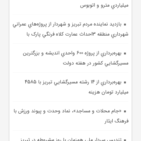
ميلياردي مترو و اتوبوس
بازديد نماينده مردم تبريز و شهردار از پروژه‌هاي عمراني
شهرداري منطقه 3احداث عمارت کلاه فرنگي پارک با
بهره‌برداري از پروژه 600 واحدي انديشه و بزرگترين
مسيرگشايي کشور در هفته دولت
بهره‌برداري از 14 رشته مسيرگشايي تبريز با 4585
ميليارد تومان هزينه
«جام محلات و مساجد»، نماد وحدت و پيوند ورزش با
فرهنگ ايثار
تنديس سردار ملي همزمان با روز مشروطه در تبريز